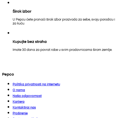
Širok izbor
U Pepcu ćete pronaći širok izbor proizvoda za sebe, svoju porodicu i
za kuću.
Kupujte bez straha
Imate 30 dana za povrat robe u svim prodavnicama širom zemlje.
Pepco
Politika privatnosti na internetu
O nama
Naša odgovornost
Karijera
Kontaktiraj nas
Proširenje