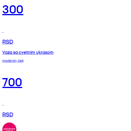
300
RSD
Vaza sa cvetnim ukrasom
moderan, beli
700
RSD