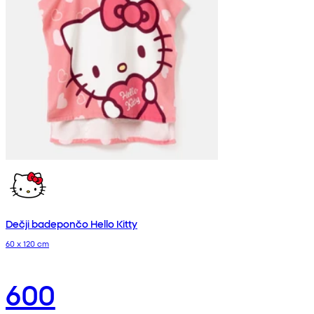
Dečji badepončo Hello Kitty
60 x 120 cm
600