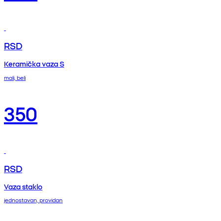
RSD
Keramička vaza S
mali, beli
350
RSD
Vaza staklo
jednostavan, providan