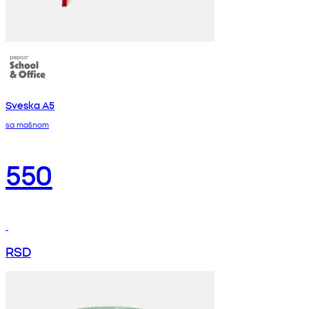
Sveska A5
sa mašnom
550
RSD