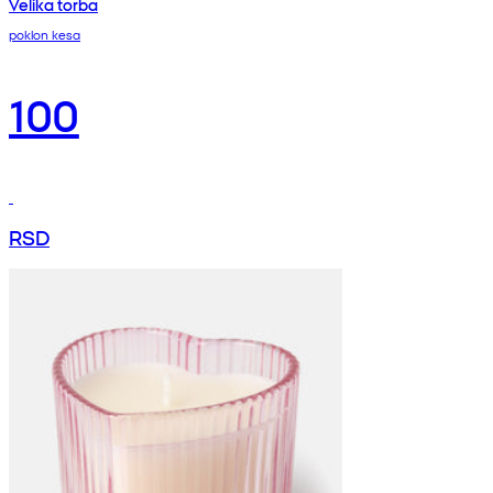
Velika torba
poklon kesa
100
RSD