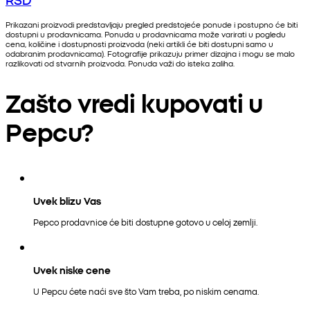
Prikazani proizvodi predstavljaju pregled predstojeće ponude i postupno će biti
dostupni u prodavnicama. Ponuda u prodavnicama može varirati u pogledu
cena, količine i dostupnosti proizvoda (neki artikli će biti dostupni samo u
odabranim prodavnicama). Fotografije prikazuju primer dizajna i mogu se malo
razlikovati od stvarnih proizvoda. Ponuda važi do isteka zaliha.
Zašto vredi kupovati u
Pepcu?
Uvek blizu Vas
Pepco prodavnice će biti dostupne gotovo u celoj zemlji.
Uvek niske cene
U Pepcu ćete naći sve što Vam treba, po niskim cenama.