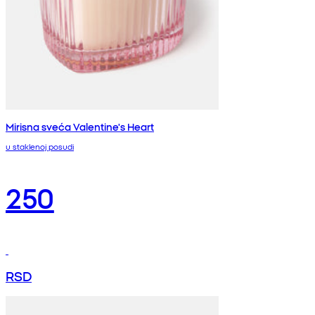
Mirisna sveća Valentine's Heart
u staklenoj posudi
250
RSD