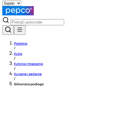
Početna
/
Kuća
/
Kuhinja i trpezarija
/
Kuvanje i pečenje
/
Silikonska podloga