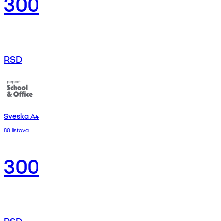
300
RSD
Sveska A4
80 listova
300
RSD