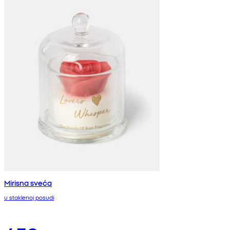
Mirisna sveća
u staklenoj posudi