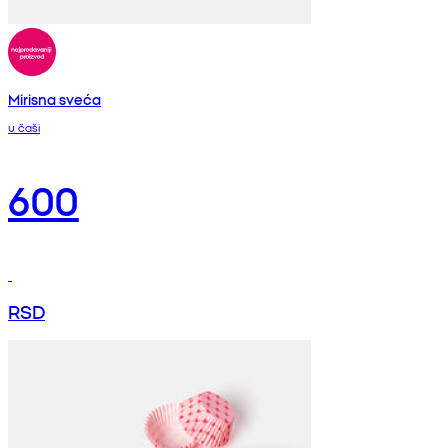
Mirisna sveća
u čaši
600
RSD