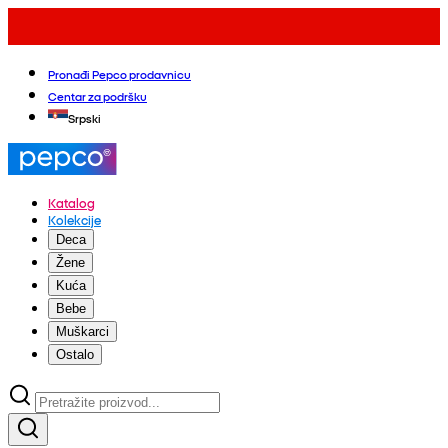
Pronađi Pepco prodavnicu
Centar za podršku
Srpski
Katalog
Kolekcije
Deca
Žene
Kuća
Bebe
Muškarci
Ostalo