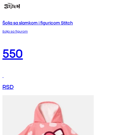
Šolja sa slamkom i figuricom Stitch
šolja sa figurom
550
RSD