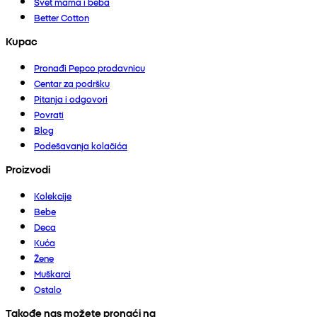
Svet mama i beba
Better Cotton
Kupac
Pronađi Pepco prodavnicu
Centar za podršku
Pitanja i odgovori
Povrati
Blog
Podešavanja kolačića
Proizvodi
Kolekcije
Bebe
Deca
Kuća
Žene
Muškarci
Ostalo
Takođe nas možete pronaći na