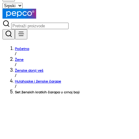
Početna
/
Žene
/
Ženske donji veš
/
Hulahopke i ženske čarape
/
Set ženskih kratkih čarapa u crnoj boji