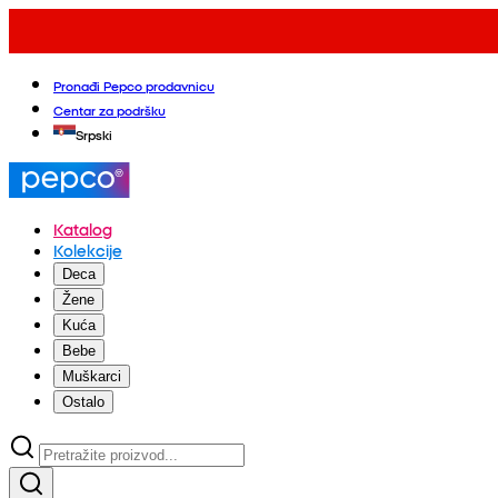
Pronađi Pepco prodavnicu
Centar za podršku
Srpski
Katalog
Kolekcije
Deca
Žene
Kuća
Bebe
Muškarci
Ostalo