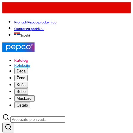
Pronađi Pepco prodavnicu
Centar za podršku
Srpski
Katalog
Kolekcije
Deca
Žene
Kuća
Bebe
Muškarci
Ostalo