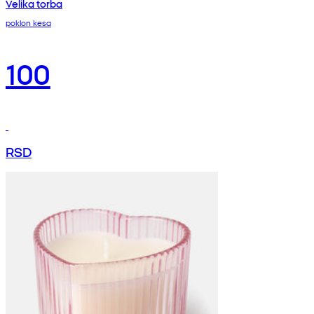
Velika torba
poklon kesa
100
RSD