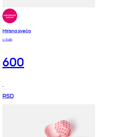
Mirisna sveća
u čaši
600
RSD