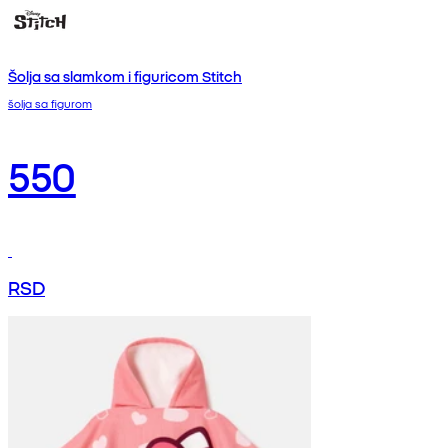
Šolja sa slamkom i figuricom Stitch
šolja sa figurom
550
RSD