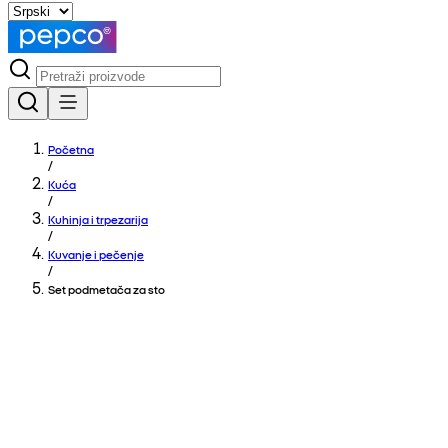
Početna
/
Kuća
/
Kuhinja i trpezarija
/
Kuvanje i pečenje
/
Set podmetača za sto