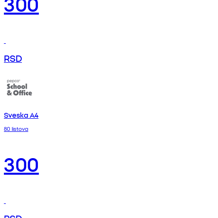
300
RSD
Sveska A4
80 listova
300
RSD