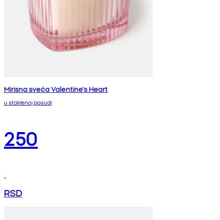
Mirisna sveća Valentine's Heart
u staklenoj posudi
250
RSD