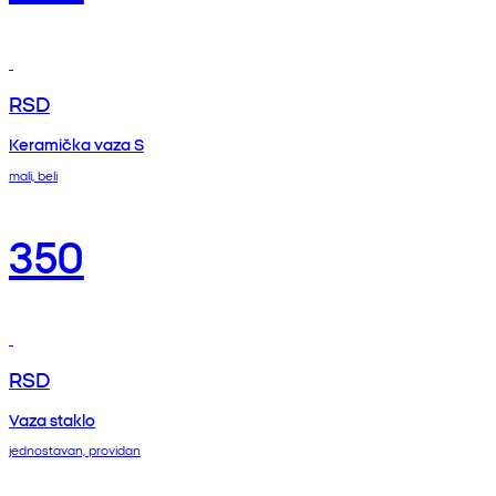
RSD
Keramička vaza S
mali, beli
350
RSD
Vaza staklo
jednostavan, providan