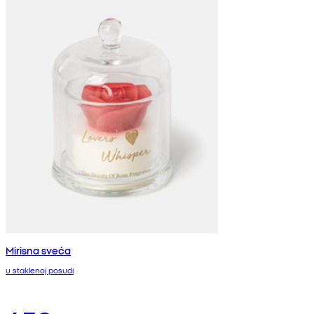
Mirisna sveća
u staklenoj posudi