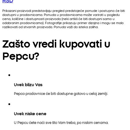
Prikazani proizvodi predstavljaju pregled predstojeće ponude i postupno će biti
dostupni u prodavnicama. Ponuda u prodavnicama može varirati u pogledu
cena, količine i dostupnosti proizvoda (neki artikli će biti dostupni samo u
odabranim prodavnicama). Fotografije prikazuju primer dizajna i mogu se malo
razlikovati od stvarnih proizvoda. Ponuda važi do isteka zaliha.
Zašto vredi kupovati u
Pepcu?
Uvek blizu Vas
Pepco prodavnice će biti dostupne gotovo u celoj zemlji.
Uvek niske cene
U Pepcu ćete naći sve što Vam treba, po niskim cenama.