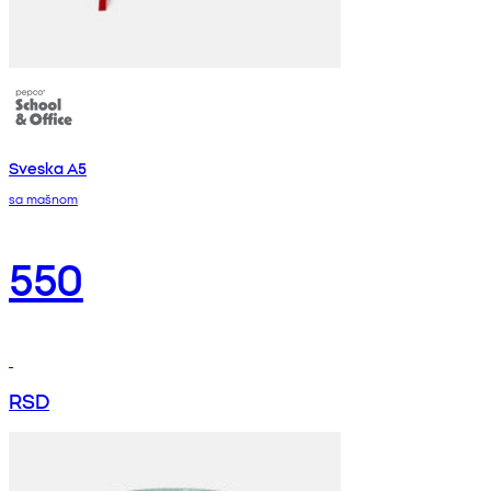
Sveska A5
sa mašnom
550
RSD