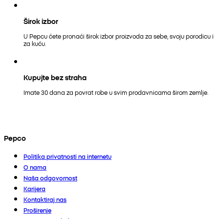
Širok izbor
U Pepcu ćete pronaći širok izbor proizvoda za sebe, svoju porodicu i
za kuću.
Kupujte bez straha
Imate 30 dana za povrat robe u svim prodavnicama širom zemlje.
Pepco
Politika privatnosti na internetu
O nama
Naša odgovornost
Karijera
Kontaktiraj nas
Proširenje