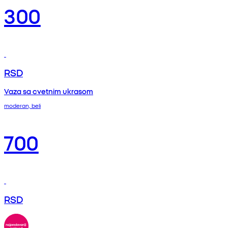
300
RSD
Vaza sa cvetnim ukrasom
moderan, beli
700
RSD