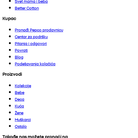
Svet mama i beba
Better Cotton
Kupac
Pronađi Pepco prodavnicu
Centar za podršku
Pitanja i odgovori
Povrati
Blog
Podešavanja kolačića
Proizvodi
Kolekcije
Bebe
Deca
Kuća
Žene
Muškarci
Ostalo
Takođe nas možete pronaći na