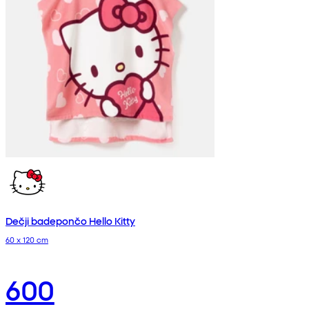
Dečji badepončo Hello Kitty
60 x 120 cm
600