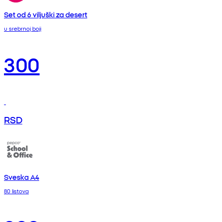
Set od 6 viljuški za desert
u srebrnoj boji
300
RSD
Sveska A4
80 listova