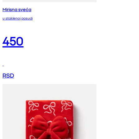
Mirisna sveća
u staklenoj posudi
450
RSD