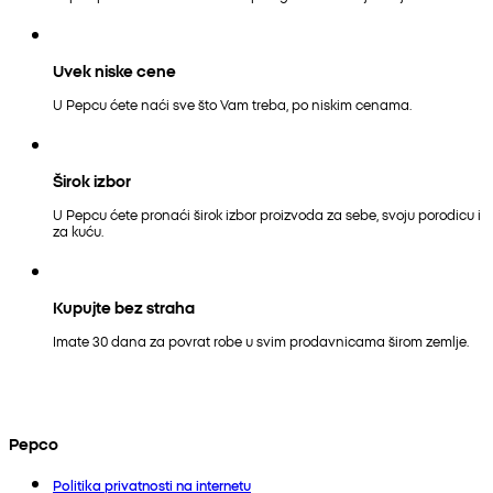
Uvek niske cene
U Pepcu ćete naći sve što Vam treba, po niskim cenama.
Širok izbor
U Pepcu ćete pronaći širok izbor proizvoda za sebe, svoju porodicu i
za kuću.
Kupujte bez straha
Imate 30 dana za povrat robe u svim prodavnicama širom zemlje.
Pepco
Politika privatnosti na internetu