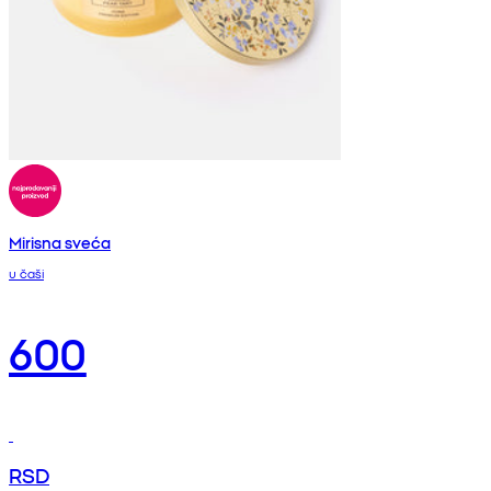
Mirisna sveća
u čaši
600
RSD