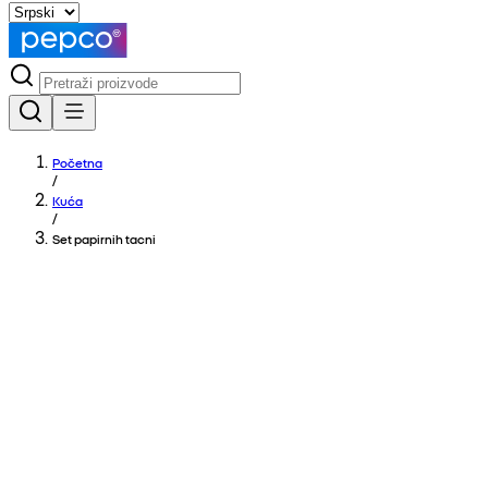
Početna
/
Kuća
/
Set papirnih tacni