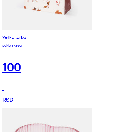
Velika torba
poklon kesa
100
RSD