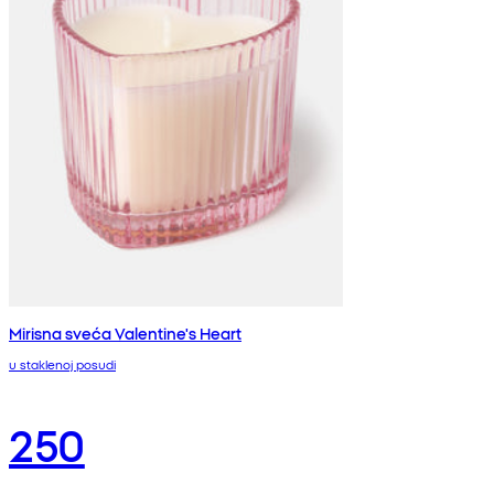
Mirisna sveća Valentine's Heart
u staklenoj posudi
250