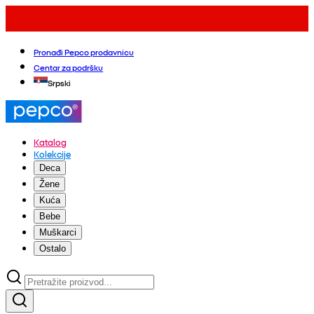
Pronađi Pepco prodavnicu
Centar za podršku
Srpski
Katalog
Kolekcije
Deca
Žene
Kuća
Bebe
Muškarci
Ostalo