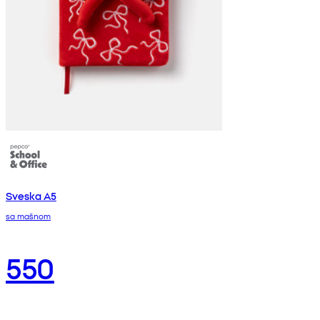
Sveska A5
sa mašnom
550