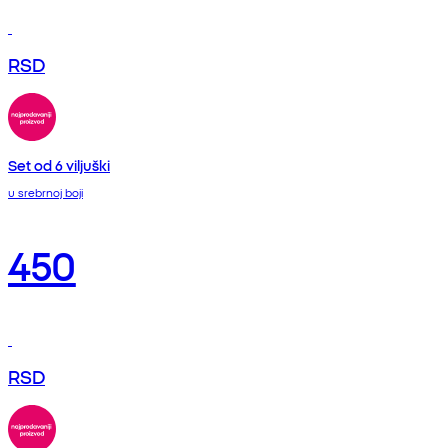
RSD
Set od 6 viljuški
u srebrnoj boji
450
RSD