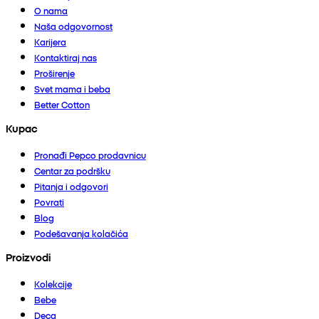
O nama
Naša odgovornost
Karijera
Kontaktiraj nas
Proširenje
Svet mama i beba
Better Cotton
Kupac
Pronađi Pepco prodavnicu
Centar za podršku
Pitanja i odgovori
Povrati
Blog
Podešavanja kolačića
Proizvodi
Kolekcije
Bebe
Deca