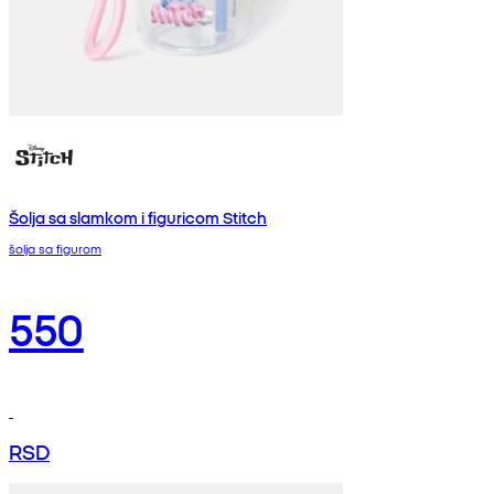
Šolja sa slamkom i figuricom Stitch
šolja sa figurom
550
RSD