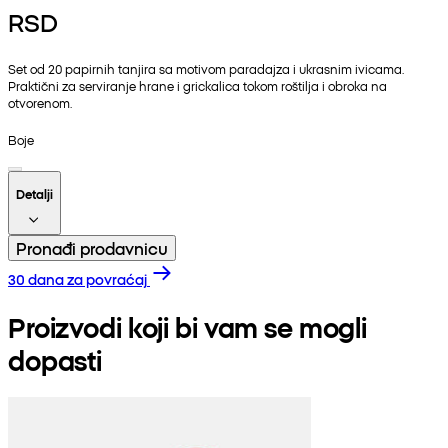
RSD
Set od 20 papirnih tanjira sa motivom paradajza i ukrasnim ivicama.
Praktični za serviranje hrane i grickalica tokom roštilja i obroka na
otvorenom.
Boje
Detalji
Pronađi prodavnicu
30 dana za povraćaj
Proizvodi koji bi vam se mogli
dopasti