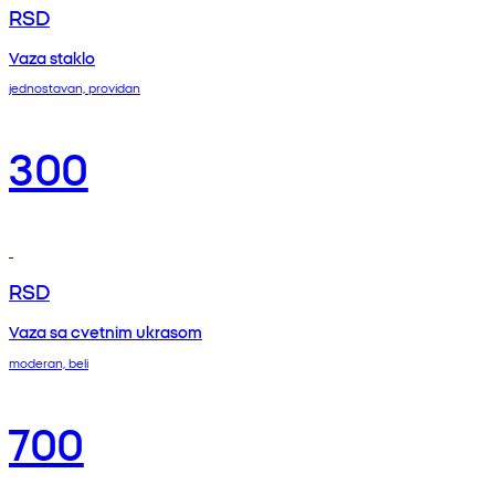
RSD
Vaza staklo
jednostavan, providan
300
RSD
Vaza sa cvetnim ukrasom
moderan, beli
700