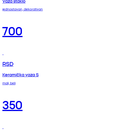
Vaza staklo
jednostavan, dekorativan
700
RSD
Keramička vaza S
mali, beli
350