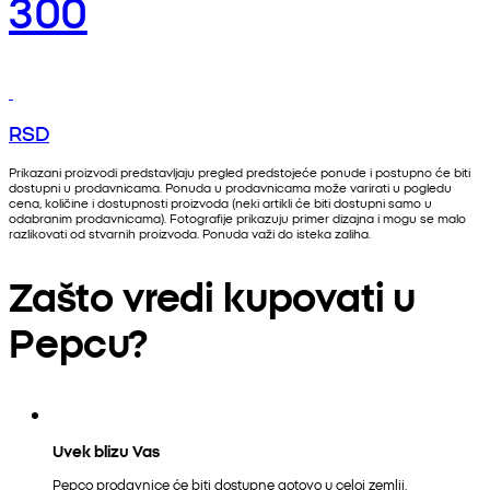
300
RSD
Prikazani proizvodi predstavljaju pregled predstojeće ponude i postupno će biti
dostupni u prodavnicama. Ponuda u prodavnicama može varirati u pogledu
cena, količine i dostupnosti proizvoda (neki artikli će biti dostupni samo u
odabranim prodavnicama). Fotografije prikazuju primer dizajna i mogu se malo
razlikovati od stvarnih proizvoda. Ponuda važi do isteka zaliha.
Zašto vredi kupovati u
Pepcu?
Uvek blizu Vas
Pepco prodavnice će biti dostupne gotovo u celoj zemlji.