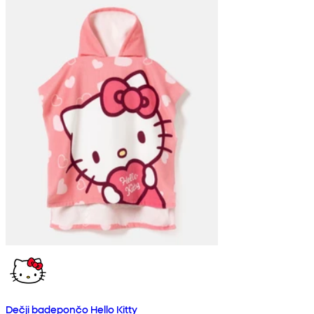
Dečji badepončo Hello Kitty