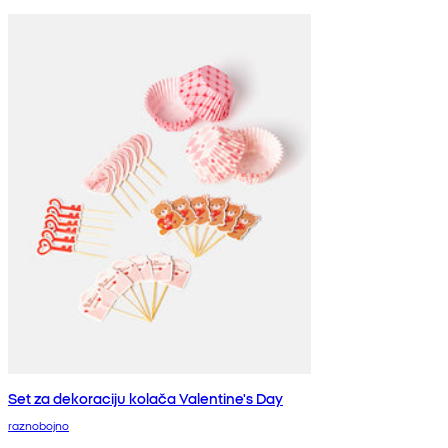
Set za dekoraciju kolača Valentine's Day
raznobojno