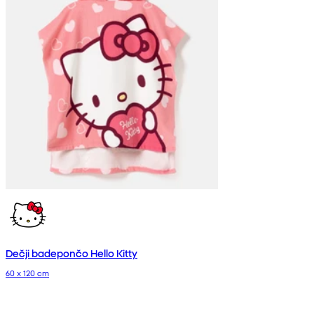
Dečji badepončo Hello Kitty
60 x 120 cm