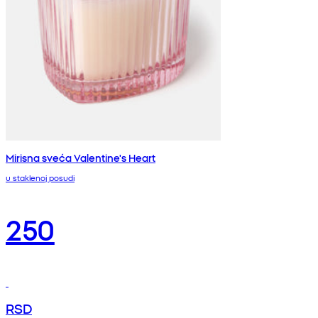
Mirisna sveća Valentine's Heart
u staklenoj posudi
250
RSD