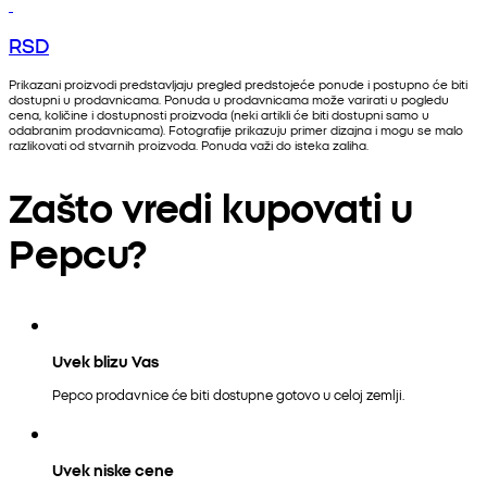
RSD
Prikazani proizvodi predstavljaju pregled predstojeće ponude i postupno će biti
dostupni u prodavnicama. Ponuda u prodavnicama može varirati u pogledu
cena, količine i dostupnosti proizvoda (neki artikli će biti dostupni samo u
odabranim prodavnicama). Fotografije prikazuju primer dizajna i mogu se malo
razlikovati od stvarnih proizvoda. Ponuda važi do isteka zaliha.
Zašto vredi kupovati u
Pepcu?
Uvek blizu Vas
Pepco prodavnice će biti dostupne gotovo u celoj zemlji.
Uvek niske cene