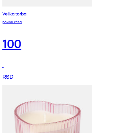
Velika torba
poklon kesa
100
RSD