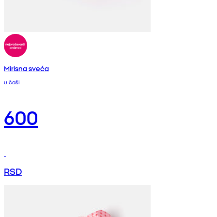
Mirisna sveća
u čaši
600
RSD