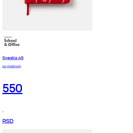
Sveska A5
sa mašnom
550
RSD