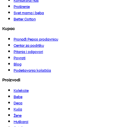
Kontaktiraj nas
Proširenje
Svet mama i beba
Better Cotton
Kupac
Pronađi Pepco prodavnicu
Centar za podršku
Pitanja i odgovori
Povrati
Blog
Podešavanja kolačića
Proizvodi
Kolekcije
Bebe
Deca
Kuća
Žene
Muškarci