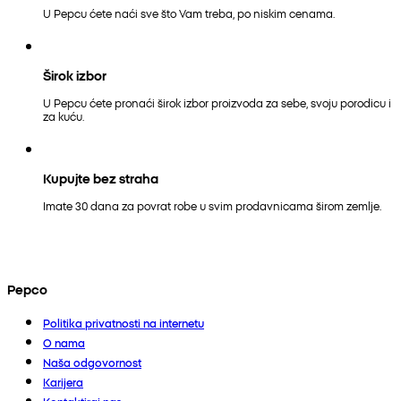
U Pepcu ćete naći sve što Vam treba, po niskim cenama.
Širok izbor
U Pepcu ćete pronaći širok izbor proizvoda za sebe, svoju porodicu i
za kuću.
Kupujte bez straha
Imate 30 dana za povrat robe u svim prodavnicama širom zemlje.
Pepco
Politika privatnosti na internetu
O nama
Naša odgovornost
Karijera