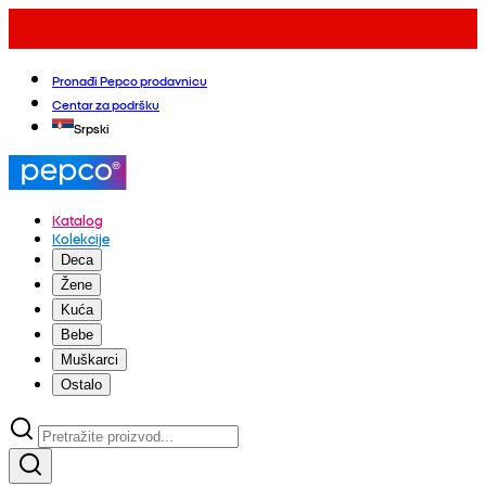
Pronađi Pepco prodavnicu
Centar za podršku
Srpski
Katalog
Kolekcije
Deca
Žene
Kuća
Bebe
Muškarci
Ostalo