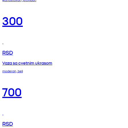
300
RSD
Vaza sa cvetnim ukrasom
moderan, beli
700
RSD