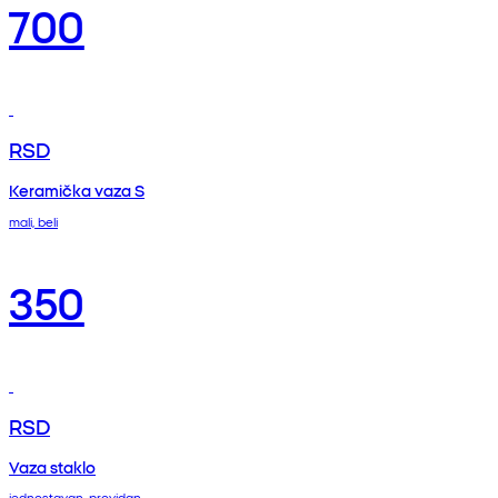
700
RSD
Keramička vaza S
mali, beli
350
RSD
Vaza staklo
jednostavan, providan