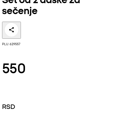
sečenje
PLU: 629557
550
RSD