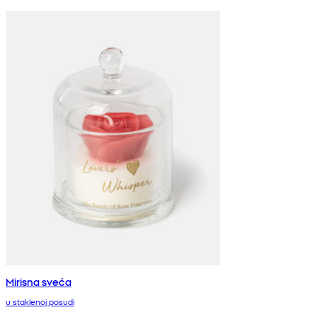
Mirisna sveća
u staklenoj posudi