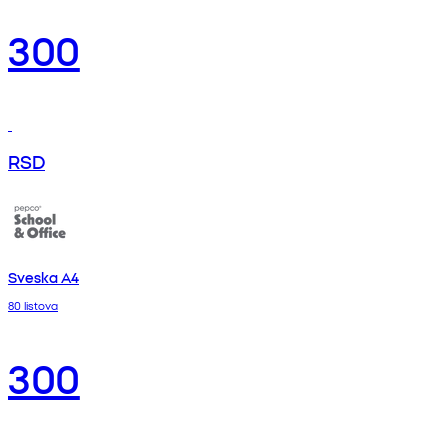
300
RSD
Sveska A4
80 listova
300