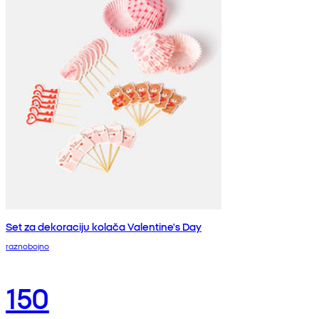
Set za dekoraciju kolača Valentine's Day
raznobojno
150