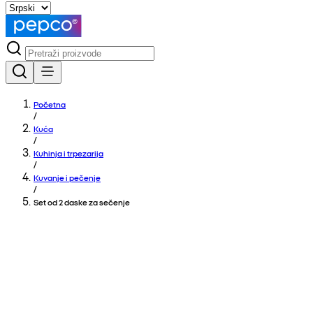
Početna
/
Kuća
/
Kuhinja i trpezarija
/
Kuvanje i pečenje
/
Set od 2 daske za sečenje