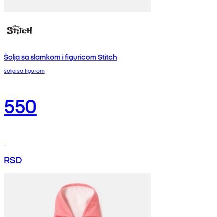
Šolja sa slamkom i figuricom Stitch
šolja sa figurom
550
RSD