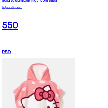
Šolja sa slamkom i figuricom Stitch
šolja sa figurom
550
RSD