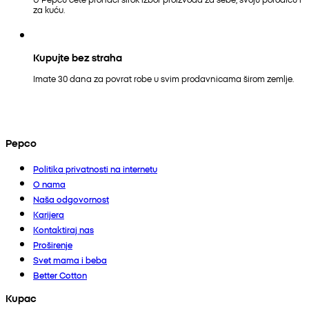
za kuću.
Kupujte bez straha
Imate 30 dana za povrat robe u svim prodavnicama širom zemlje.
Pepco
Politika privatnosti na internetu
O nama
Naša odgovornost
Karijera
Kontaktiraj nas
Proširenje
Svet mama i beba
Better Cotton
Kupac