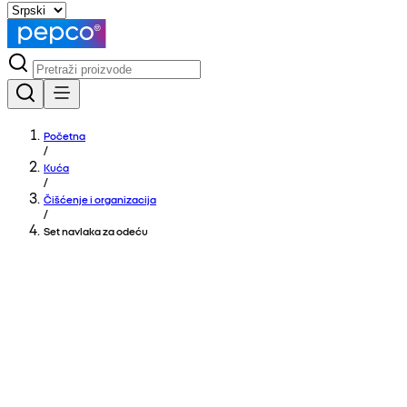
Početna
/
Kuća
/
Čišćenje i organizacija
/
Set navlaka za odeću