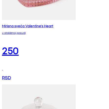
Mirisna sveća Valentine's Heart
u staklenoj posudi
250
RSD