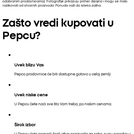
odabranim prodavnicama). Fotografije prikazuju primer dizajna i mogu se malo
razlikovati od stvarnih proizvoda. Ponuda važi do isteka zaliha.
Zašto vredi kupovati u
Pepcu?
Uvek blizu Vas
Pepco prodavnice će biti dostupne gotovo u celoj zemlji.
Uvek niske cene
U Pepcu ćete naći sve što Vam treba, po niskim cenama.
Širok izbor
U Pepcu ćete pronaći širok izbor proizvoda za sebe, svoju porodicu i