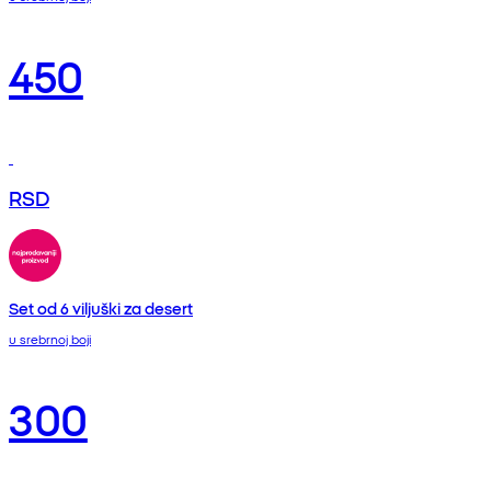
450
RSD
Set od 6 viljuški za desert
u srebrnoj boji
300