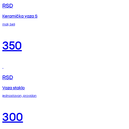
RSD
Keramička vaza S
mali, beli
350
RSD
Vaza staklo
jednostavan, providan
300