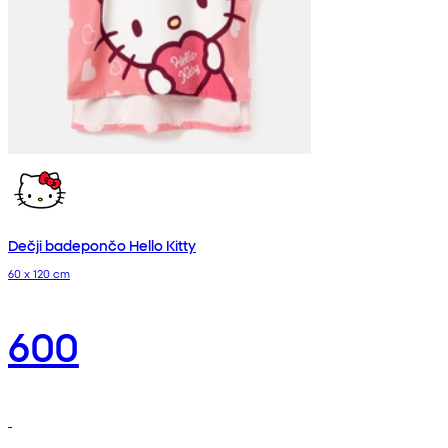
Dečji badepončo Hello Kitty
60 x 120 cm
600