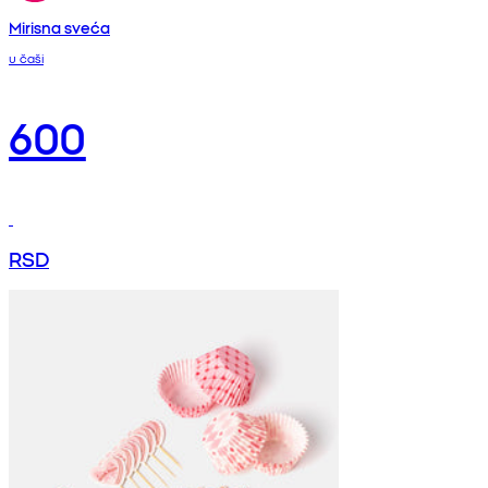
Mirisna sveća
u čaši
600
RSD