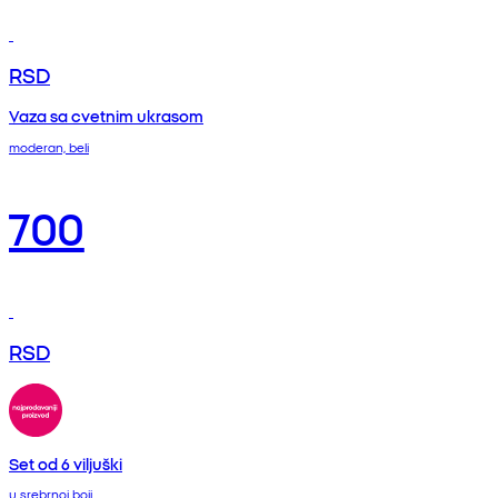
RSD
Vaza sa cvetnim ukrasom
moderan, beli
700
RSD
Set od 6 viljuški
u srebrnoj boji