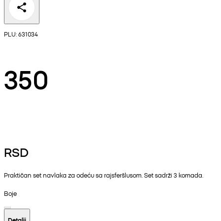
PLU: 631034
350
RSD
Praktičan set navlaka za odeću sa rajsferšlusom. Set sadrži 3 komada.
Boje
Detalji