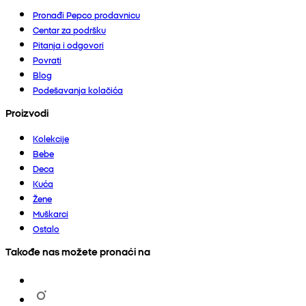
Pronađi Pepco prodavnicu
Centar za podršku
Pitanja i odgovori
Povrati
Blog
Podešavanja kolačića
Proizvodi
Kolekcije
Bebe
Deca
Kuća
Žene
Muškarci
Ostalo
Takođe nas možete pronaći na