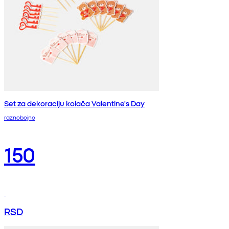
Set za dekoraciju kolača Valentine's Day
raznobojno
150
RSD