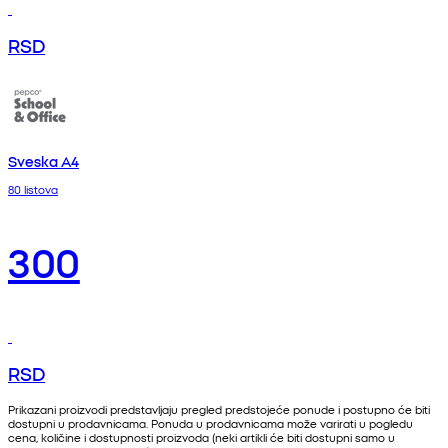
RSD
Sveska A4
80 listova
300
RSD
Prikazani proizvodi predstavljaju pregled predstojeće ponude i postupno će biti
dostupni u prodavnicama. Ponuda u prodavnicama može varirati u pogledu
cena, količine i dostupnosti proizvoda (neki artikli će biti dostupni samo u