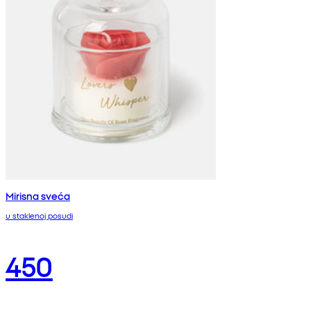
Mirisna sveća
u staklenoj posudi
450