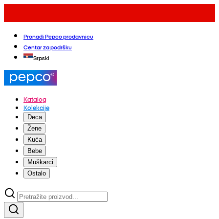
Pronađi Pepco prodavnicu
Centar za podršku
Srpski
Katalog
Kolekcije
Deca
Žene
Kuća
Bebe
Muškarci
Ostalo