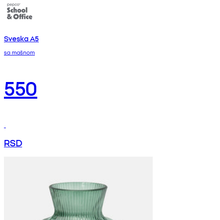
Sveska A5
sa mašnom
550
RSD