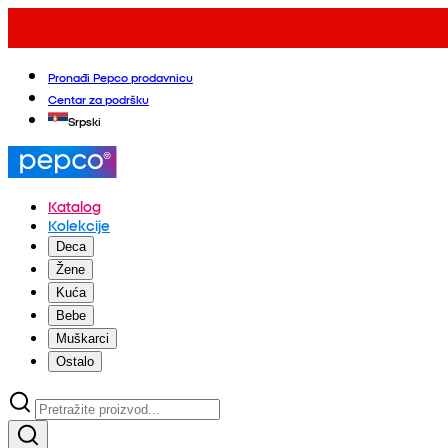
Pronađi Pepco prodavnicu
Centar za podršku
Srpski
Katalog
Kolekcije
Deca
Žene
Kuća
Bebe
Muškarci
Ostalo