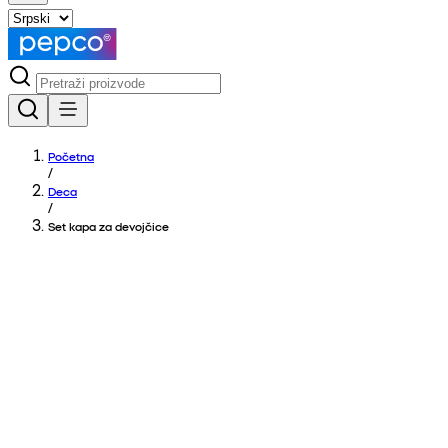
Početna
/
Deca
/
Set kapa za devojčice