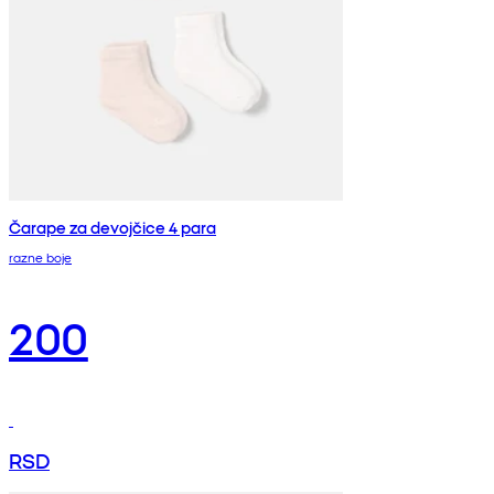
Čarape za devojčice 4 para
razne boje
200
RSD