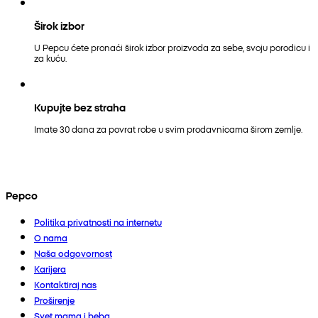
Širok izbor
U Pepcu ćete pronaći širok izbor proizvoda za sebe, svoju porodicu i
za kuću.
Kupujte bez straha
Imate 30 dana za povrat robe u svim prodavnicama širom zemlje.
Pepco
Politika privatnosti na internetu
O nama
Naša odgovornost
Karijera
Kontaktiraj nas
Proširenje
Svet mama i beba