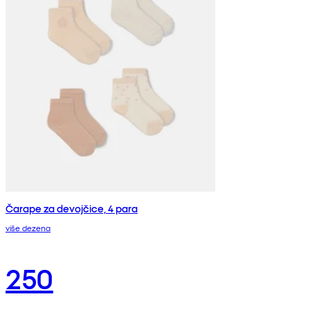
Čarape za devojčice, 4 para
više dezena
250