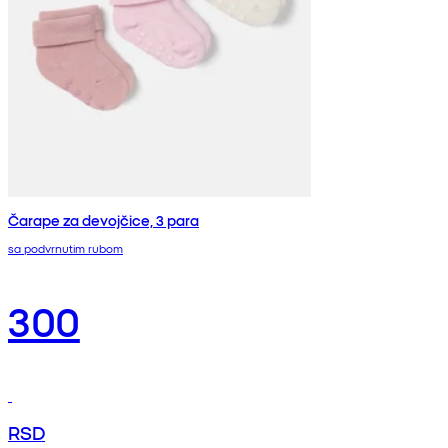
Čarape za devojčice, 3 para
sa podvrnutim rubom
300
RSD