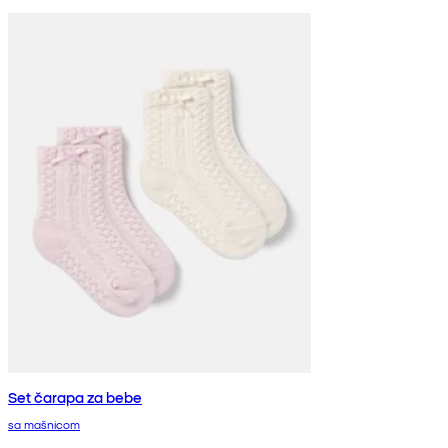
Set čarapa za bebe
sa mašnicom