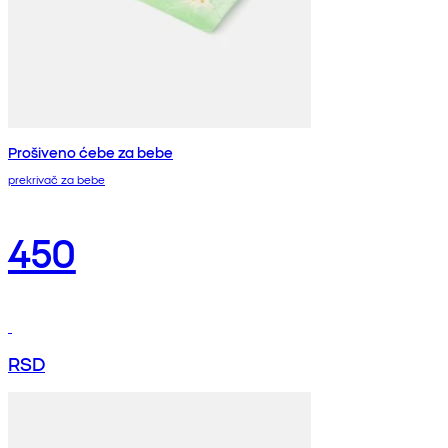
Prošiveno ćebe za bebe
prekrivač za bebe
450
RSD