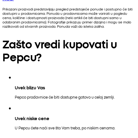
Prikazani proizvodi predstavljaju pregled predstojeće ponude i postupno će biti
dostupni u prodavnicama. Ponuda u prodavnicama može varirati u pogledu
cena, količine i dostupnosti proizvoda (neki artikli će biti dostupni samo u
odabranim prodavnicama). Fotografije prikazuju primer dizajna i mogu se malo
razlikovati od stvarnih proizvoda. Ponuda važi do isteka zaliha.
Zašto vredi kupovati u
Pepcu?
Uvek blizu Vas
Pepco prodavnice će biti dostupne gotovo u celoj zemlji.
Uvek niske cene
U Pepcu ćete naći sve što Vam treba, po niskim cenama.