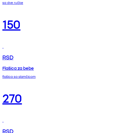
sa dve ručke
150
RSD
Flašica za bebe
flašica sa slamčicom
270
RSD