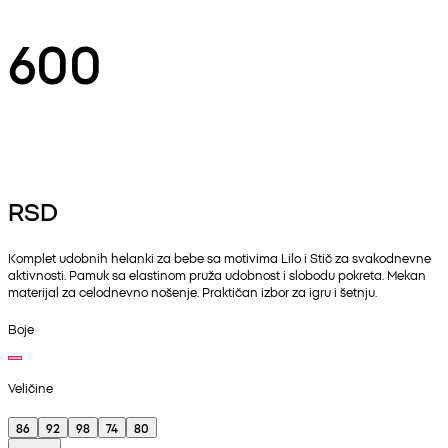
600
RSD
Komplet udobnih helanki za bebe sa motivima Lilo i Stič za svakodnevne
aktivnosti. Pamuk sa elastinom pruža udobnost i slobodu pokreta. Mekan
materijal za celodnevno nošenje. Praktičan izbor za igru i šetnju.
Boje
Veličine
86
92
98
74
80