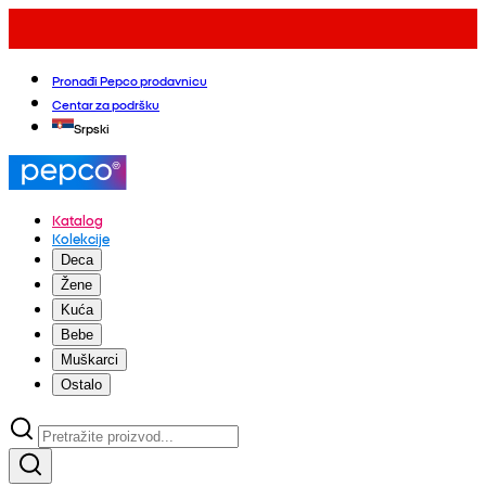
Pronađi Pepco prodavnicu
Centar za podršku
Srpski
Katalog
Kolekcije
Deca
Žene
Kuća
Bebe
Muškarci
Ostalo