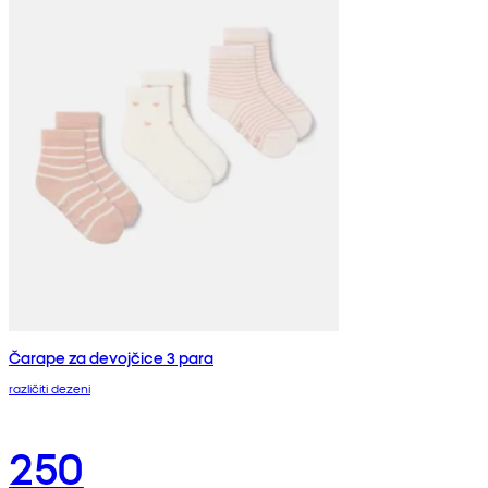
Čarape za devojčice 3 para
različiti dezeni
250