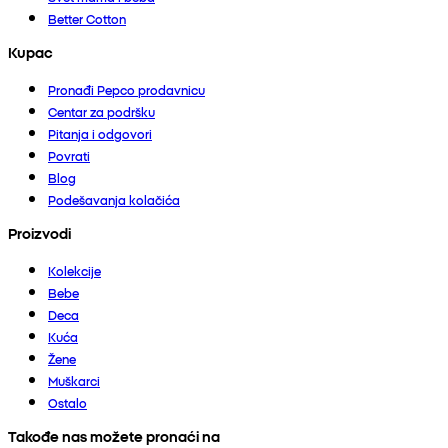
Better Cotton
Kupac
Pronađi Pepco prodavnicu
Centar za podršku
Pitanja i odgovori
Povrati
Blog
Podešavanja kolačića
Proizvodi
Kolekcije
Bebe
Deca
Kuća
Žene
Muškarci
Ostalo
Takođe nas možete pronaći na