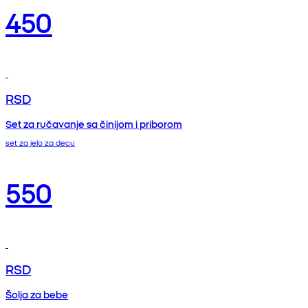
450
RSD
Set za ručavanje sa činijom i priborom
set za jelo za decu
550
RSD
Šolja za bebe