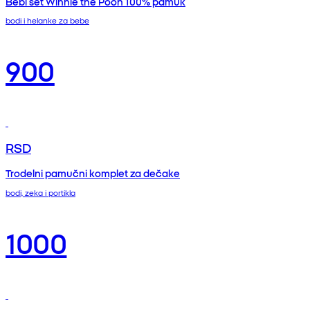
Bebi set Winnie the Pooh 100% pamuk
bodi i helanke za bebe
900
RSD
Trodelni pamučni komplet za dečake
bodi, zeka i portikla
1000