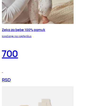
Zeka za bebe 100% pamuk
kopčanje na rajsferšlus
700
RSD