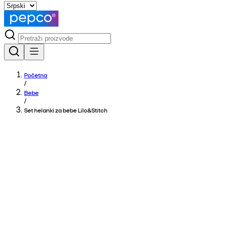
Početna
/
Bebe
/
Set helanki za bebe Lilo&Stitch