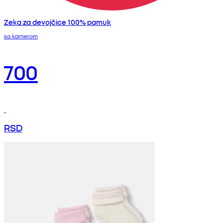
Zeka za devojčice 100% pamuk
sa karnerom
700
RSD