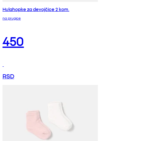
Hulahopke za devojčice 2 kom.
na prugice
450
RSD