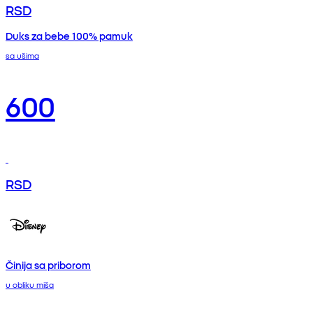
RSD
Duks za bebe 100% pamuk
sa ušima
600
RSD
Činija sa priborom
u obliku miša