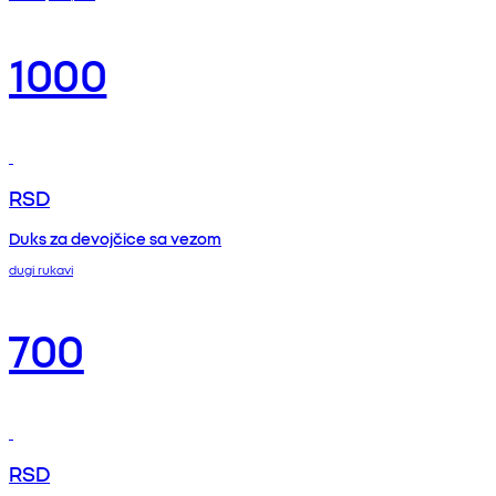
1000
RSD
Duks za devojčice sa vezom
dugi rukavi
700
RSD