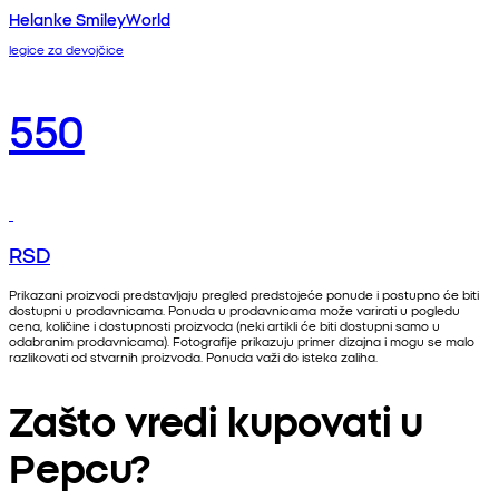
Helanke SmileyWorld
legice za devojčice
550
RSD
Prikazani proizvodi predstavljaju pregled predstojeće ponude i postupno će biti
dostupni u prodavnicama. Ponuda u prodavnicama može varirati u pogledu
cena, količine i dostupnosti proizvoda (neki artikli će biti dostupni samo u
odabranim prodavnicama). Fotografije prikazuju primer dizajna i mogu se malo
razlikovati od stvarnih proizvoda. Ponuda važi do isteka zaliha.
Zašto vredi kupovati u
Pepcu?