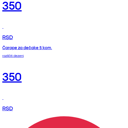
350
RSD
Čarape za dečake 5 kom.
različiti dezeni
350
RSD