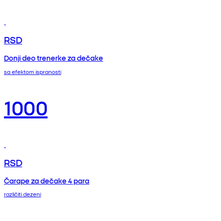
RSD
Donji deo trenerke za dečake
sa efektom ispranosti
1000
RSD
Čarape za dečake 4 para
različiti dezeni