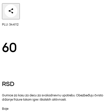
PLU: 344112
60
RSD
Gumice za kosu za decu za svakodnevnu upotrebu. Obezbeđuju čvrsto
držanje frizure tokom igre i školskih aktivnosti.
Boje