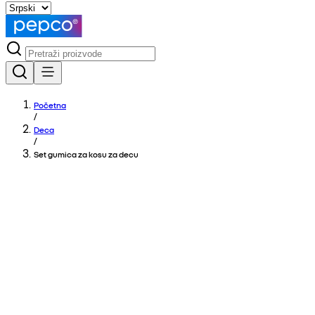
Početna
/
Deca
/
Set gumica za kosu za decu