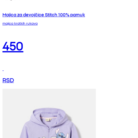
Majica za devojčice Stitch 100% pamuk
majica kratkih rukava
450
RSD