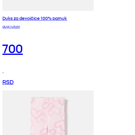
Duks za devojčice 100% pamuk
dugi rukavi
700
RSD