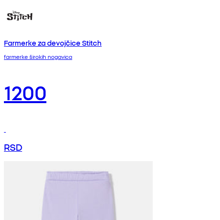
Farmerke za devojčice Stitch
farmerke širokih nogavica
1200
RSD