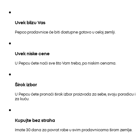
Uvek blizu Vas
Pepco prodavnice će biti dostupne gotovo u celoj zemlji.
Uvek niske cene
U Pepcu ćete naći sve što Vam treba, po niskim cenama.
Širok izbor
U Pepcu ćete pronaći širok izbor proizvoda za sebe, svoju porodicu i
za kuću.
Kupujte bez straha
Imate 30 dana za povrat robe u svim prodavnicama širom zemlje.