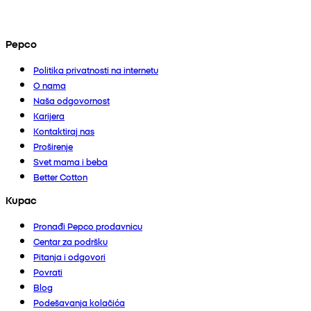
Pepco
Politika privatnosti na internetu
O nama
Naša odgovornost
Karijera
Kontaktiraj nas
Proširenje
Svet mama i beba
Better Cotton
Kupac
Pronađi Pepco prodavnicu
Centar za podršku
Pitanja i odgovori
Povrati
Blog
Podešavanja kolačića