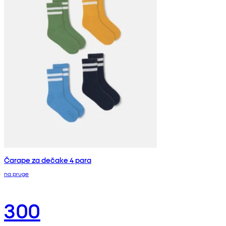
Čarape za dečake 4 para
na pruge
300