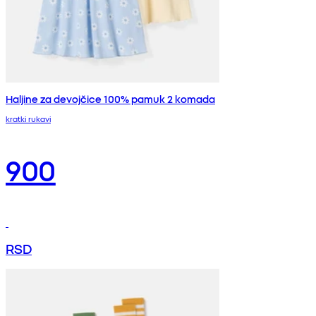
Haljine za devojčice 100% pamuk 2 komada
kratki rukavi
900
RSD