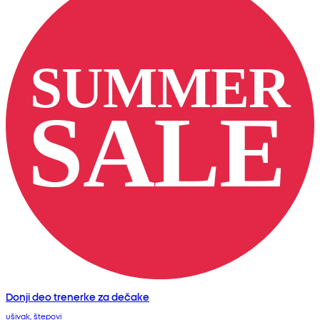
Donji deo trenerke za dečake
ušivak, štepovi