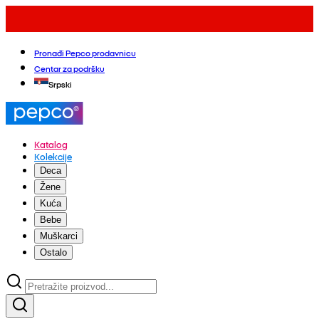
Pronađi Pepco prodavnicu
Centar za podršku
Srpski
Katalog
Kolekcije
Deca
Žene
Kuća
Bebe
Muškarci
Ostalo