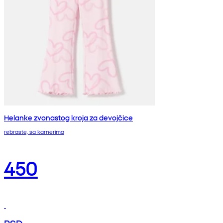
Helanke zvonastog kroja za devojčice
rebraste, sa karnerima
450
RSD