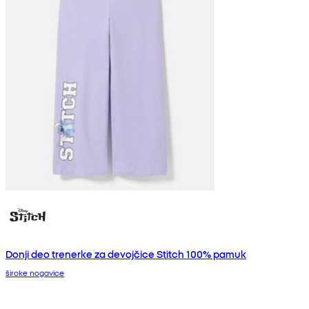
Donji deo trenerke za devojčice Stitch 100% pamuk
široke nogavice