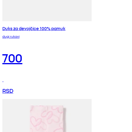
Duks za devojčice 100% pamuk
dugi rukavi
700
RSD