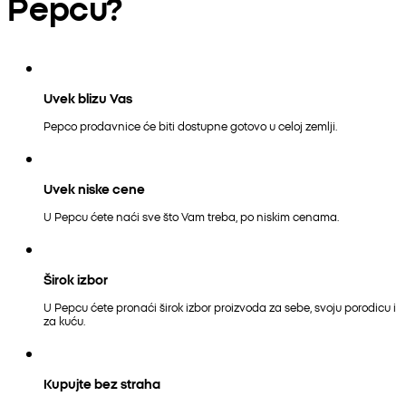
Pepcu?
Uvek blizu Vas
Pepco prodavnice će biti dostupne gotovo u celoj zemlji.
Uvek niske cene
U Pepcu ćete naći sve što Vam treba, po niskim cenama.
Širok izbor
U Pepcu ćete pronaći širok izbor proizvoda za sebe, svoju porodicu i
za kuću.
Kupujte bez straha