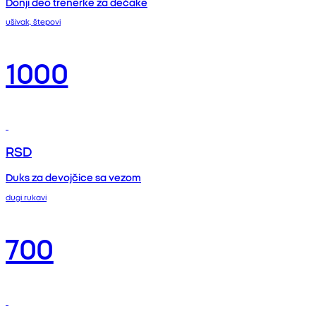
Donji deo trenerke za dečake
ušivak, štepovi
1000
RSD
Duks za devojčice sa vezom
dugi rukavi
700