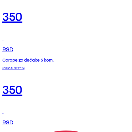
350
RSD
Čarape za dečake 5 kom.
različiti dezeni
350
RSD