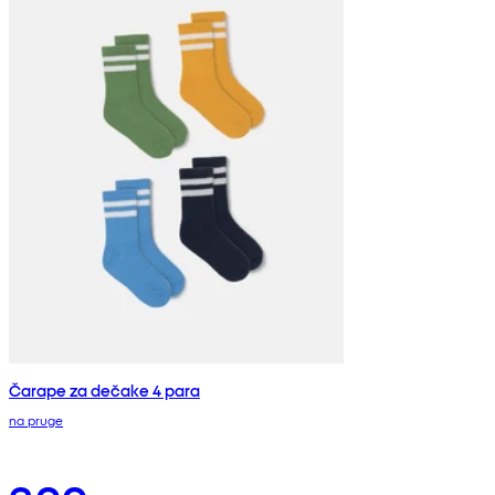
Čarape za dečake 4 para
na pruge