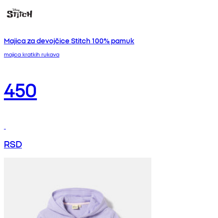
Majica za devojčice Stitch 100% pamuk
majica kratkih rukava
450
RSD