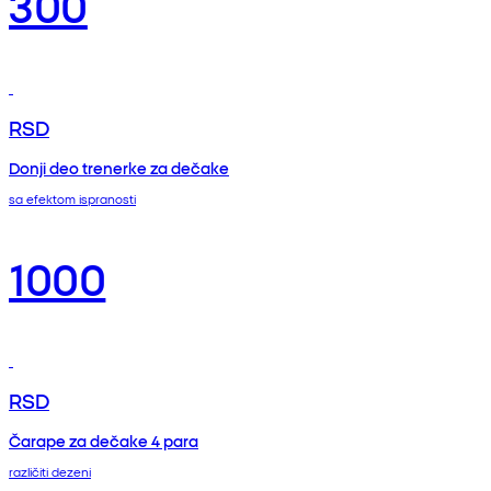
300
RSD
Donji deo trenerke za dečake
sa efektom ispranosti
1000
RSD
Čarape za dečake 4 para
različiti dezeni