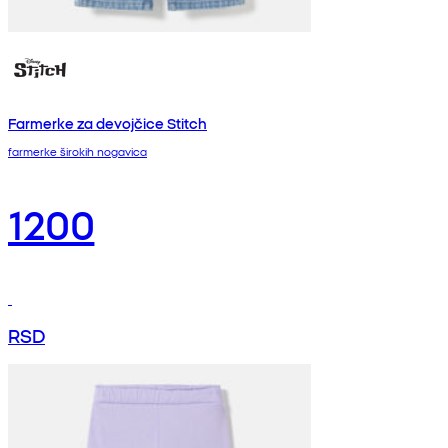
Farmerke za devojčice Stitch
farmerke širokih nogavica
1200
RSD