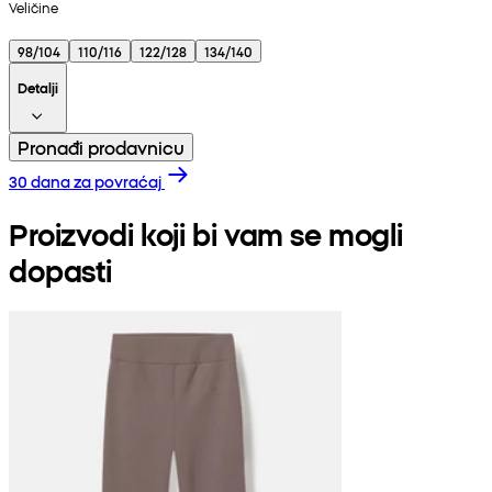
Veličine
98/104
110/116
122/128
134/140
Detalji
Pronađi prodavnicu
30 dana za povraćaj
Proizvodi koji bi vam se mogli
dopasti