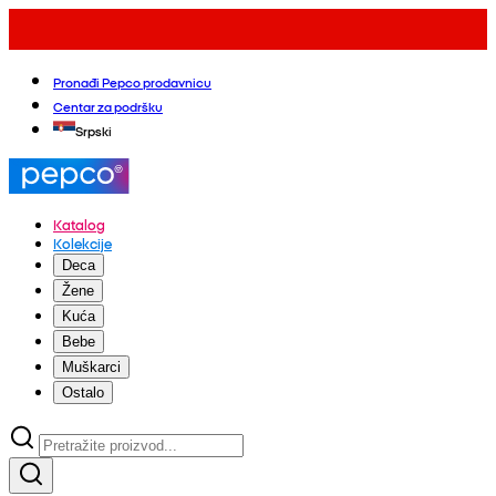
Pronađi Pepco prodavnicu
Centar za podršku
Srpski
Katalog
Kolekcije
Deca
Žene
Kuća
Bebe
Muškarci
Ostalo