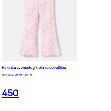
Helanke zvonastog kroja za devojčice
rebraste, sa karnerima
450