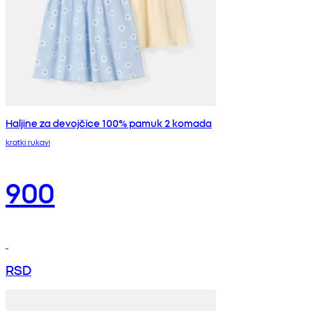
Haljine za devojčice 100% pamuk 2 komada
kratki rukavi
900
RSD