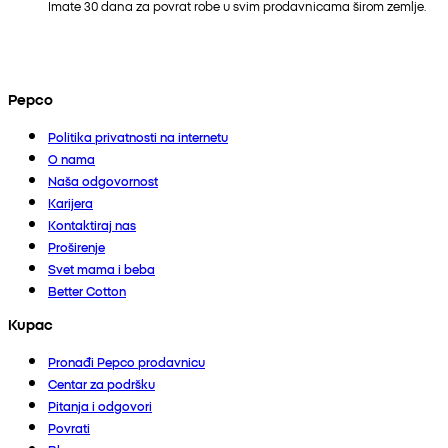
Imate 30 dana za povrat robe u svim prodavnicama širom zemlje.
Pepco
Politika privatnosti na internetu
O nama
Naša odgovornost
Karijera
Kontaktiraj nas
Proširenje
Svet mama i beba
Better Cotton
Kupac
Pronađi Pepco prodavnicu
Centar za podršku
Pitanja i odgovori
Povrati