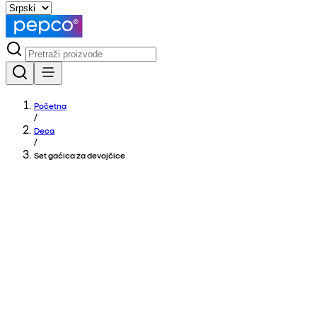
Početna
/
Deca
/
Set gaćica za devojčice