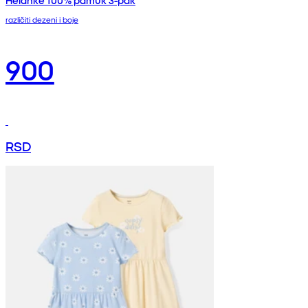
Helanke 100% pamuk 3-pak
različiti dezeni i boje
900
RSD