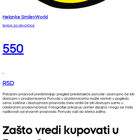
Helanke SmileyWorld
legice za devojčice
550
RSD
Prikazani proizvodi predstavljaju pregled predstojeće ponude i postupno će biti
dostupni u prodavnicama. Ponuda u prodavnicama može varirati u pogledu
cena, količine i dostupnosti proizvoda (neki artikli će biti dostupni samo u
odabranim prodavnicama). Fotografije prikazuju primer dizajna i mogu se malo
razlikovati od stvarnih proizvoda. Ponuda važi do isteka zaliha.
Zašto vredi kupovati u