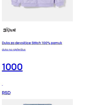
Duks za devojčice Stitch 100% pamuk
duks na rajsferšlus
1000
RSD