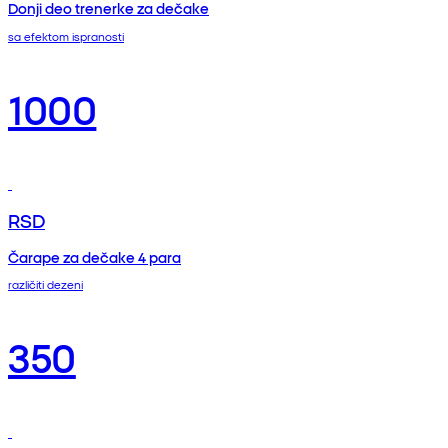
Donji deo trenerke za dečake
sa efektom ispranosti
1000
RSD
Čarape za dečake 4 para
različiti dezeni
350