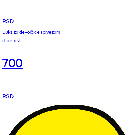
RSD
Duks za devojčice sa vezom
dugi rukavi
700
RSD