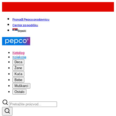
Pronađi Pepco prodavnicu
Centar za podršku
Srpski
Katalog
Kolekcije
Deca
Žene
Kuća
Bebe
Muškarci
Ostalo