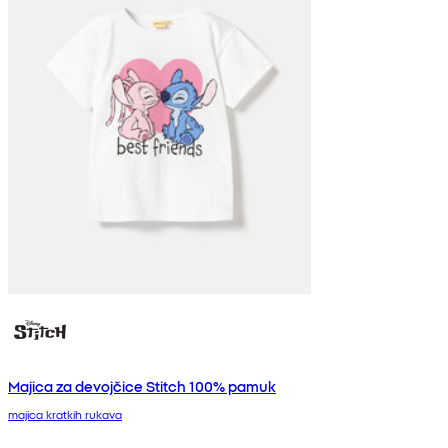
Majica za devojčice Stitch 100% pamuk
majica kratkih rukava