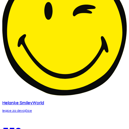
Helanke SmileyWorld
legice za devojčice