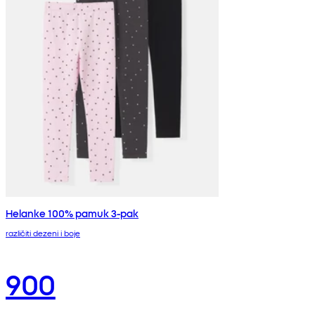
Helanke 100% pamuk 3-pak
različiti dezeni i boje
900