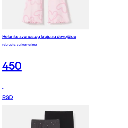
Helanke zvonastog kroja za devojčice
rebraste, sa karnerima
450
RSD