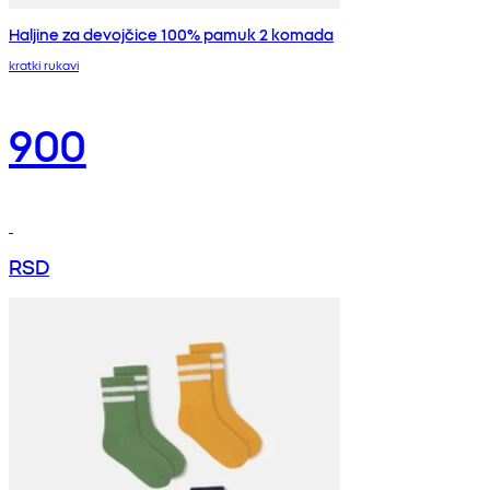
Haljine za devojčice 100% pamuk 2 komada
kratki rukavi
900
RSD