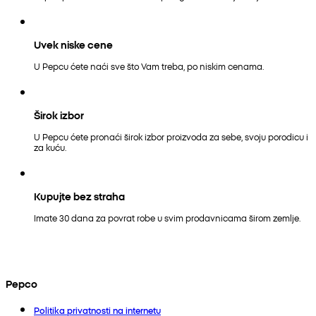
Uvek niske cene
U Pepcu ćete naći sve što Vam treba, po niskim cenama.
Širok izbor
U Pepcu ćete pronaći širok izbor proizvoda za sebe, svoju porodicu i
za kuću.
Kupujte bez straha
Imate 30 dana za povrat robe u svim prodavnicama širom zemlje.
Pepco
Politika privatnosti na internetu