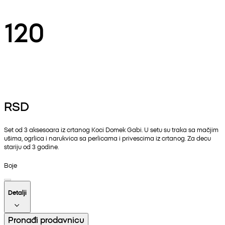
120
RSD
Set od 3 aksesoara iz crtanog Koci Domek Gabi. U setu su traka sa mačjim
ušima, ogrlica i narukvica sa perlicama i privescima iz crtanog. Za decu
stariju od 3 godine.
Boje
Detalji
Pronađi prodavnicu