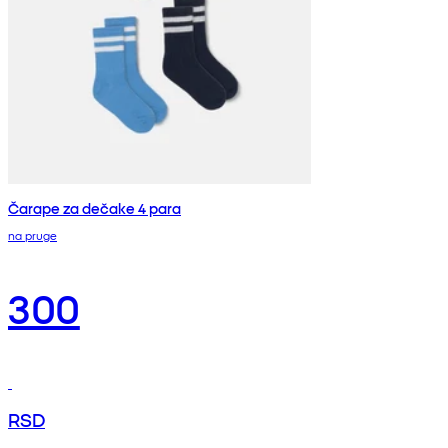
Čarape za dečake 4 para
na pruge
300
RSD