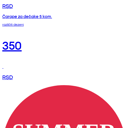
RSD
Čarape za dečake 5 kom.
različiti dezeni
350
RSD