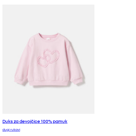
Duks za devojčice 100% pamuk
dugi rukavi