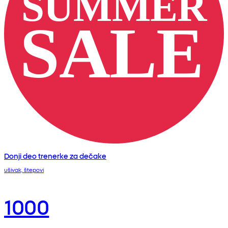
Donji deo trenerke za dečake
ušivak, štepovi
1000