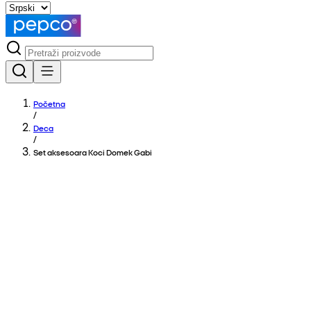
Početna
/
Deca
/
Set aksesoara Koci Domek Gabi