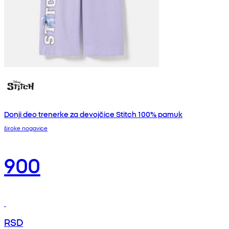
Donji deo trenerke za devojčice Stitch 100% pamuk
široke nogavice
900
RSD