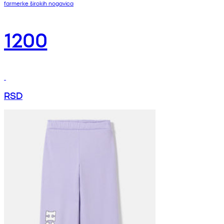
farmerke širokih nogavica
1200
RSD