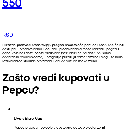
550
RSD
Prikazani proizvodi predstavljaju pregled predstojeće ponude i postupno će biti
dostupni u prodavnicama. Ponuda u prodavnicama može varirati u pogledu
cena, količine i dostupnosti proizvoda (neki artikli će biti dostupni samo u
odabranim prodavnicama). Fotografije prikazuju primer dizajna i mogu se malo
razlikovati od stvarnih proizvoda. Ponuda važi do isteka zaliha.
Zašto vredi kupovati u
Pepcu?
Uvek blizu Vas
Pepco prodavnice će biti dostupne gotovo u celoj zemlji.