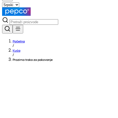
Početna
/
Kuća
/
Prozirna traka za pakovanje