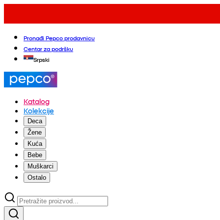
Pronađi Pepco prodavnicu
Centar za podršku
Srpski
Katalog
Kolekcije
Deca
Žene
Kuća
Bebe
Muškarci
Ostalo