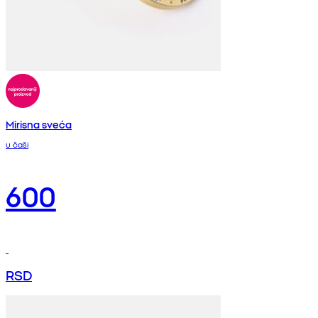
Mirisna sveća
u čaši
600
RSD