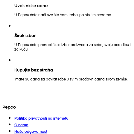
Uvek niske cene
U Pepcu ćete naći sve što Vam treba, po niskim cenama.
Širok izbor
U Pepcu ćete pronaći širok izbor proizvoda za sebe, svoju porodicu i
za kuću.
Kupujte bez straha
Imate 30 dana za povrat robe u svim prodavnicama širom zemlje.
Pepco
Politika privatnosti na internetu
O nama
Naša odgovornost