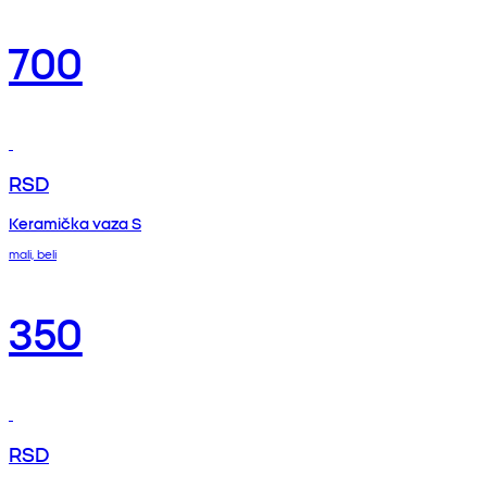
700
RSD
Keramička vaza S
mali, beli
350
RSD