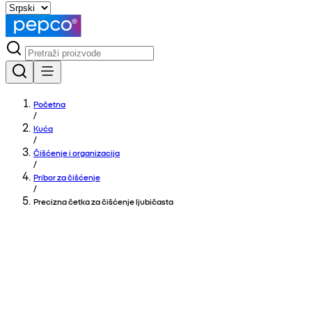
Početna
/
Kuća
/
Čišćenje i organizacija
/
Pribor za čišćenje
/
Precizna četka za čišćenje ljubičasta