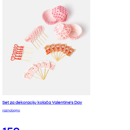
Set za dekoraciju kolača Valentine's Day
raznobojno