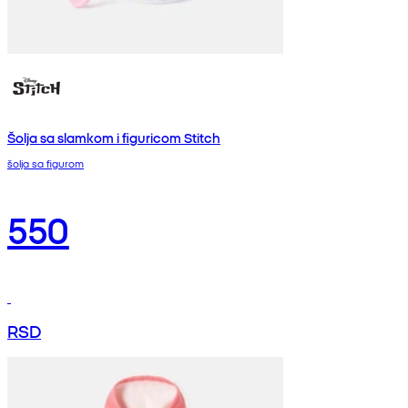
Šolja sa slamkom i figuricom Stitch
šolja sa figurom
550
RSD