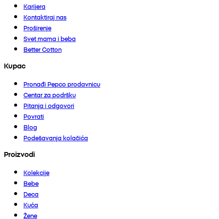
Karijera
Kontaktiraj nas
Proširenje
Svet mama i beba
Better Cotton
Kupac
Pronađi Pepco prodavnicu
Centar za podršku
Pitanja i odgovori
Povrati
Blog
Podešavanja kolačića
Proizvodi
Kolekcije
Bebe
Deca
Kuća
Žene