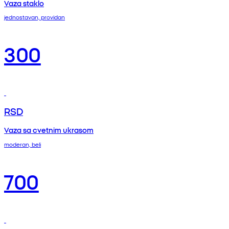
Vaza staklo
jednostavan, providan
300
RSD
Vaza sa cvetnim ukrasom
moderan, beli
700