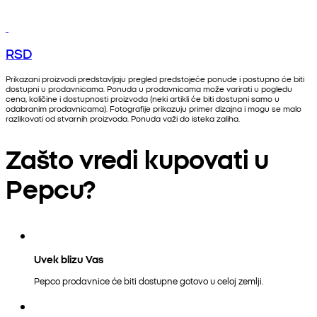
RSD
Prikazani proizvodi predstavljaju pregled predstojeće ponude i postupno će biti
dostupni u prodavnicama. Ponuda u prodavnicama može varirati u pogledu
cena, količine i dostupnosti proizvoda (neki artikli će biti dostupni samo u
odabranim prodavnicama). Fotografije prikazuju primer dizajna i mogu se malo
razlikovati od stvarnih proizvoda. Ponuda važi do isteka zaliha.
Zašto vredi kupovati u
Pepcu?
Uvek blizu Vas
Pepco prodavnice će biti dostupne gotovo u celoj zemlji.