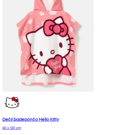
Dečji badepončo Hello Kitty
60 x 120 cm