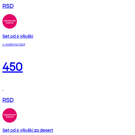
RSD
Set od 6 viljuški
u srebrnoj boji
450
RSD
Set od 6 viljuški za desert