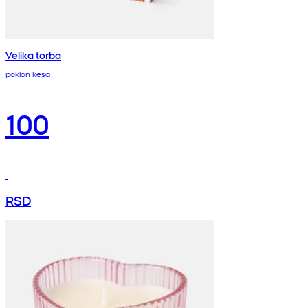
Velika torba
poklon kesa
100
RSD