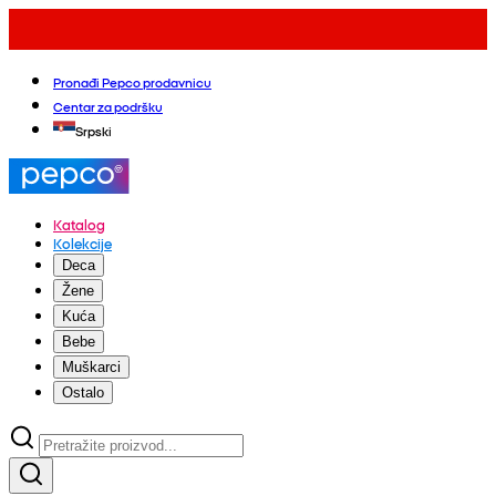
Pronađi Pepco prodavnicu
Centar za podršku
Srpski
Katalog
Kolekcije
Deca
Žene
Kuća
Bebe
Muškarci
Ostalo