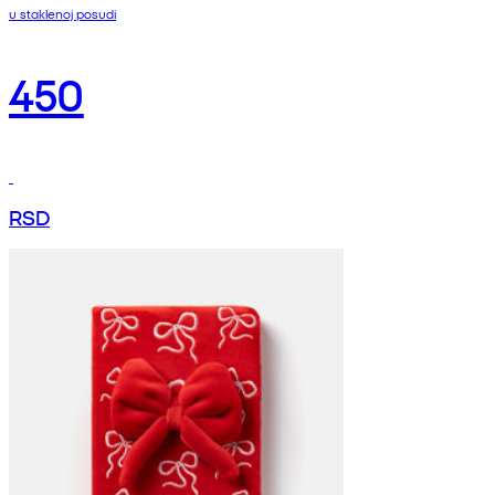
u staklenoj posudi
450
RSD