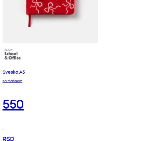
Sveska A5
sa mašnom
550
RSD