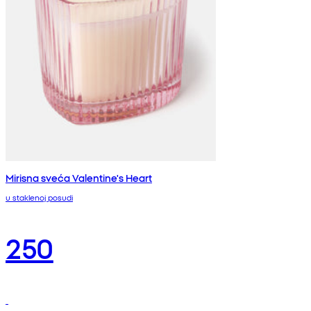
Mirisna sveća Valentine's Heart
u staklenoj posudi
250