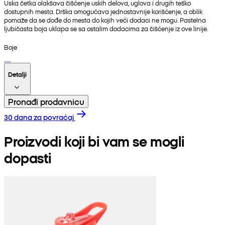
Uska četka olakšava čišćenje uskih delova, uglova i drugih teško
dostupnih mesta. Drška omogućava jednostavnije korišćenje, a oblik
pomaže da se dođe do mesta do kojih veći dodaci ne mogu. Pastelna
ljubičasta boja uklapa se sa ostalim dodacima za čišćenje iz ove linije.
Boje
Detalji
Pronađi prodavnicu
30 dana za povraćaj
Proizvodi koji bi vam se mogli
dopasti