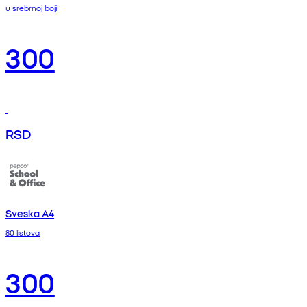
u srebrnoj boji
300
RSD
Sveska A4
80 listova
300