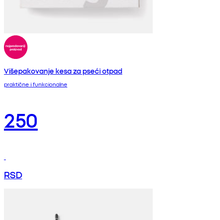
Višepakovanje kesa za pseći otpad
praktične i funkcionalne
250
RSD