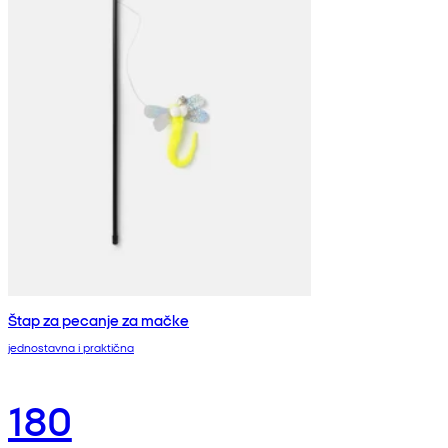
Štap za pecanje za mačke
jednostavna i praktična
180