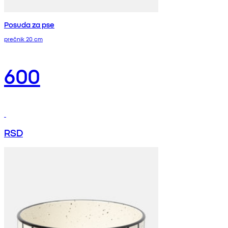
Posuda za pse
prečnik 20 cm
600
RSD