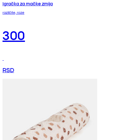
Igračka za mačke zmija
različite, roze
300
RSD