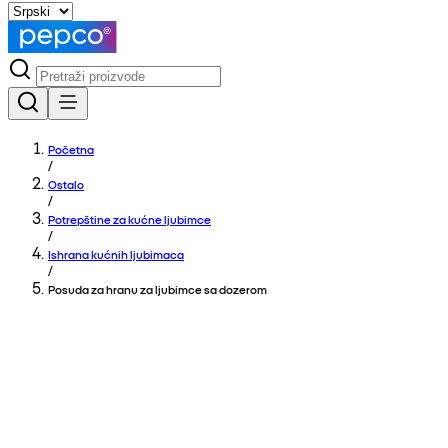
Početna
/
Ostalo
/
Potrepštine za kućne ljubimce
/
Ishrana kućnih ljubimaca
/
Posuda za hranu za ljubimce sa dozerom