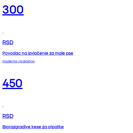
300
RSD
Povodac na izvlačenje za male pse
moderna i praktična
450
RSD
Biorazgradive kese za otpatke