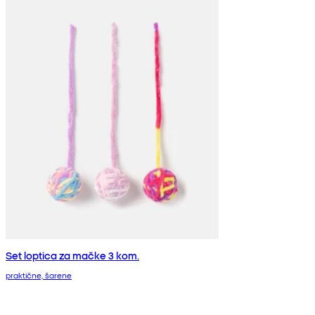
Set loptica za mačke 3 kom.
praktične, šarene