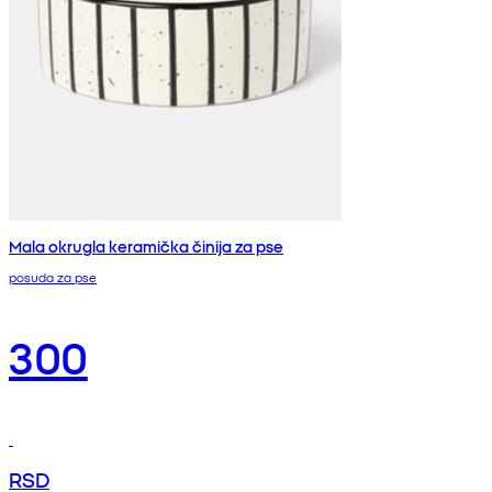
Mala okrugla keramička činija za pse
posuda za pse
300
RSD