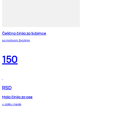
Čelična činija za ljubimce
sa motivom životinja
150
RSD
Mala činija za pse
u obliku mede