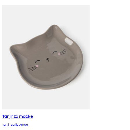
Tanjir za mačke
tanjir za ljubimce