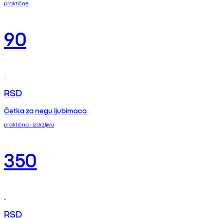
praktične
90
RSD
Četka za negu ljubimaca
praktična i izdržljiva
350
RSD