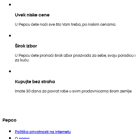
Uvek niske cene
U Pepcu ćete naći sve što Vam treba, po niskim cenama.
Širok izbor
U Pepcu ćete pronaći širok izbor proizvoda za sebe, svoju porodicu i
za kuću.
Kupujte bez straha
Imate 30 dana za povrat robe u svim prodavnicama širom zemlje.
Pepco
Politika privatnosti na internetu
O nama