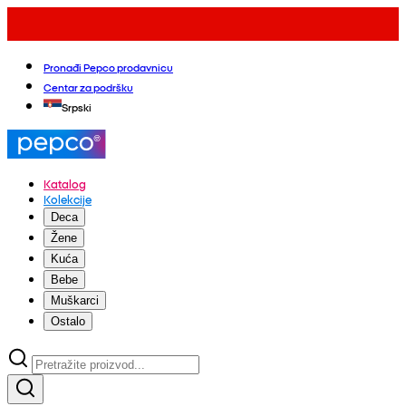
Pronađi Pepco prodavnicu
Centar za podršku
Srpski
Katalog
Kolekcije
Deca
Žene
Kuća
Bebe
Muškarci
Ostalo