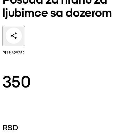
ljubimce sa dozerom
PLU: 629252
350
RSD