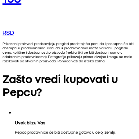
RSD
Prikazani proizvodi predstavljaju pregled predstojeće ponude i postupno će biti
dostupni u prodavnicama. Ponuda u prodavnicama može varirati u pogledu
cena, količine i dostupnosti proizvoda (neki artikli će biti dostupni samo u
odabranim prodavnicama). Fotografije prikazuju primer dizajna i mogu se malo
razlikovati od stvarnih proizvoda. Ponuda važi do isteka zaliha.
Zašto vredi kupovati u
Pepcu?
Uvek blizu Vas
Pepco prodavnice će biti dostupne gotovo u celoj zemlji.