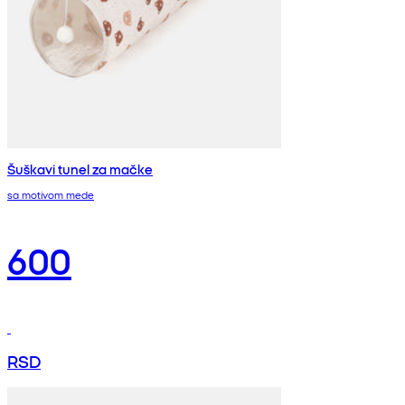
Šuškavi tunel za mačke
sa motivom mede
600
RSD