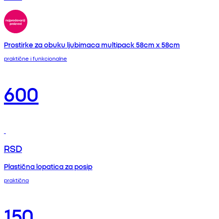
Prostirke za obuku ljubimaca multipack 58cm x 58cm
praktične i funkcionalne
600
RSD
Plastična lopatica za posip
praktična
150