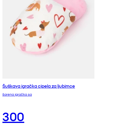
Šuškava igračka cipela za ljubimce
šarena igračka sa
300