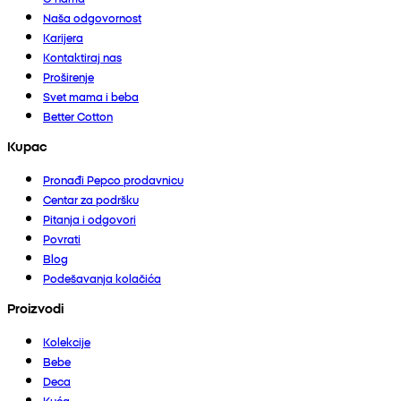
Naša odgovornost
Karijera
Kontaktiraj nas
Proširenje
Svet mama i beba
Better Cotton
Kupac
Pronađi Pepco prodavnicu
Centar za podršku
Pitanja i odgovori
Povrati
Blog
Podešavanja kolačića
Proizvodi
Kolekcije
Bebe
Deca
Kuća