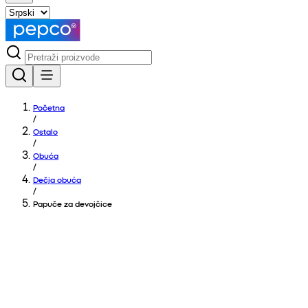
Početna
/
Ostalo
/
Obuća
/
Dečja obuća
/
Papuče za devojčice