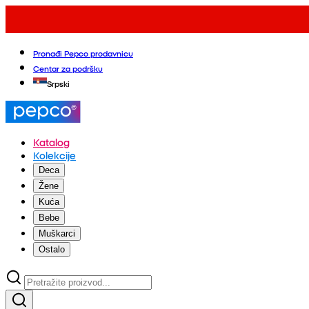
Pronađi Pepco prodavnicu
Centar za podršku
Srpski
Katalog
Kolekcije
Deca
Žene
Kuća
Bebe
Muškarci
Ostalo