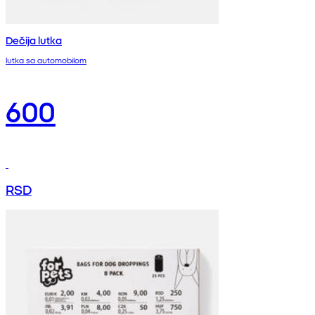
Dečija lutka
lutka sa automobilom
600
RSD