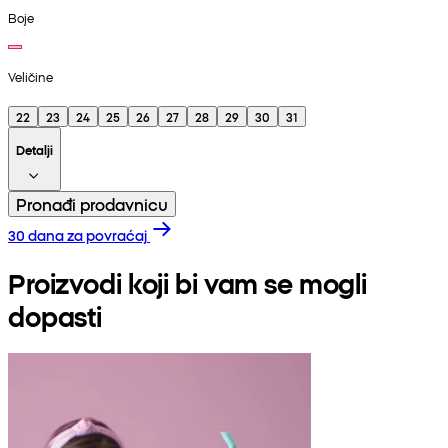
Boje
Veličine
22
23
24
25
26
27
28
29
30
31
Detalji
Pronađi prodavnicu
30 dana za povraćaj
Proizvodi koji bi vam se mogli
dopasti