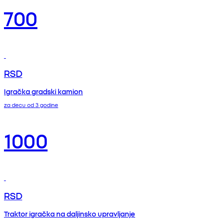
700
RSD
Igračka gradski kamion
za decu od 3 godine
1000
RSD
Traktor igračka na daljinsko upravljanje