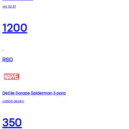
vel. 32-37
1200
RSD
Dečije čarape Spiderman 3 para
različiti dezeni
350