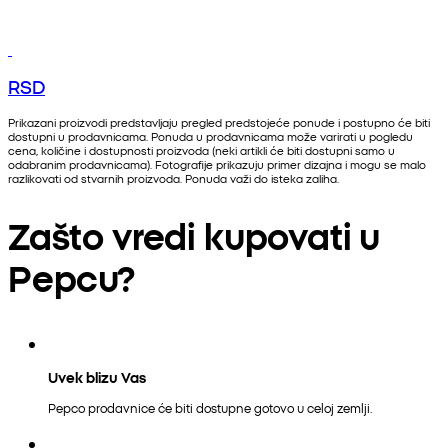
RSD
Prikazani proizvodi predstavljaju pregled predstojeće ponude i postupno će biti
dostupni u prodavnicama. Ponuda u prodavnicama može varirati u pogledu
cena, količine i dostupnosti proizvoda (neki artikli će biti dostupni samo u
odabranim prodavnicama). Fotografije prikazuju primer dizajna i mogu se malo
razlikovati od stvarnih proizvoda. Ponuda važi do isteka zaliha.
Zašto vredi kupovati u
Pepcu?
Uvek blizu Vas
Pepco prodavnice će biti dostupne gotovo u celoj zemlji.