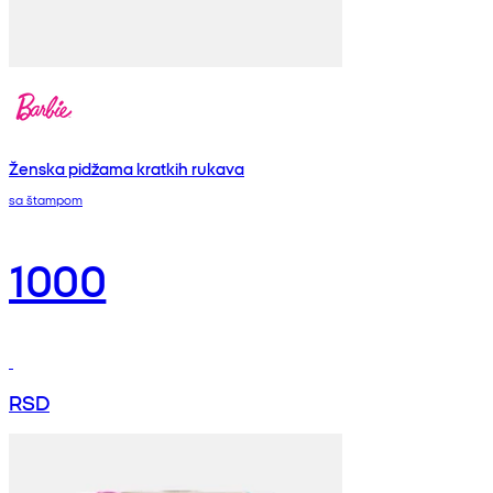
Ženska pidžama kratkih rukava
sa štampom
1000
RSD