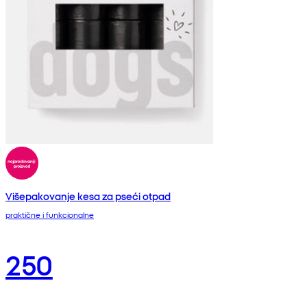
Višepakovanje kesa za pseći otpad
praktične i funkcionalne
250