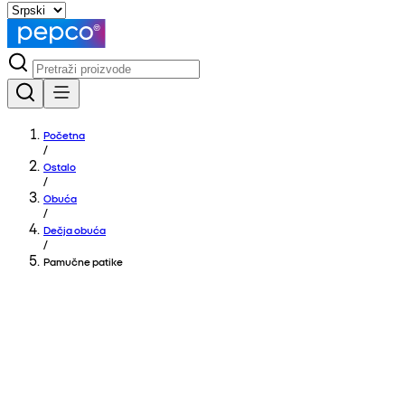
Početna
/
Ostalo
/
Obuća
/
Dečja obuća
/
Pamučne patike