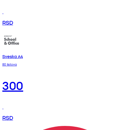
RSD
Sveska A4
80 listova
300
RSD