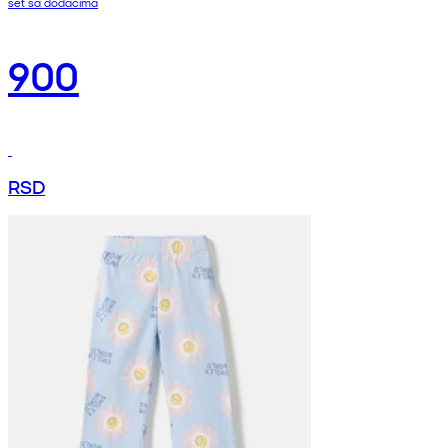
set sa dodacima
900
RSD