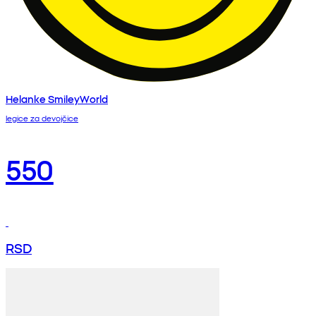
Helanke SmileyWorld
legice za devojčice
550
RSD