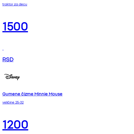
traktor za decu
1500
RSD
Gumene čizme Minnie Mouse
veličine 25-32
1200