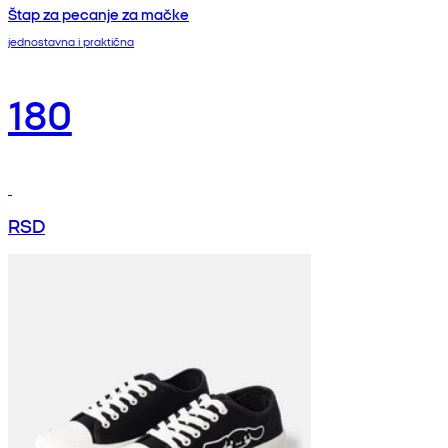
Štap za pecanje za mačke
jednostavna i praktična
180
RSD