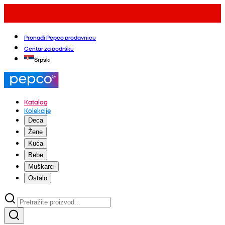
Pronađi Pepco prodavnicu
Centar za podršku
Srpski
Katalog
Kolekcije
Deca
Žene
Kuća
Bebe
Muškarci
Ostalo