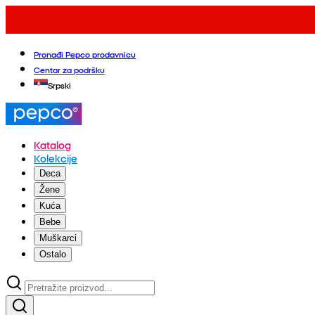
Pronađi Pepco prodavnicu
Centar za podršku
Srpski
Katalog
Kolekcije
Deca
Žene
Kuća
Bebe
Muškarci
Ostalo