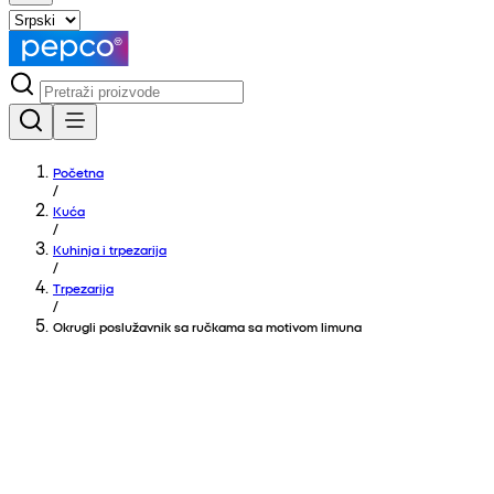
Početna
/
Kuća
/
Kuhinja i trpezarija
/
Trpezarija
/
Okrugli poslužavnik sa ručkama sa motivom limuna