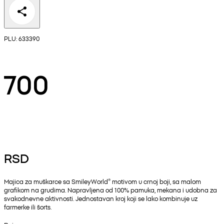
PLU: 633390
700
RSD
Majica za muškarce sa SmileyWorld® motivom u crnoj boji, sa malom
grafikom na grudima. Napravljena od 100% pamuka, mekana i udobna za
svakodnevne aktivnosti. Jednostavan kroj koji se lako kombinuje uz
farmerke ili šorts.