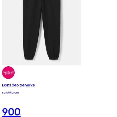
Donji deo trenerke
sa učkurom
900