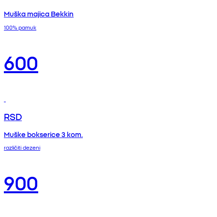
Muška majica Bekkin
100% pamuk
600
RSD
Muške bokserice 3 kom.
različiti dezeni
900