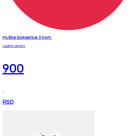
Muške bokserice 3 kom.
različiti dezeni
900
RSD