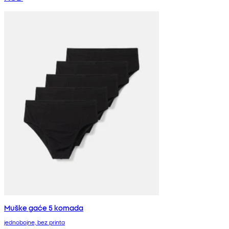
Muške gaće 5 komada
jednobojne, bez printa