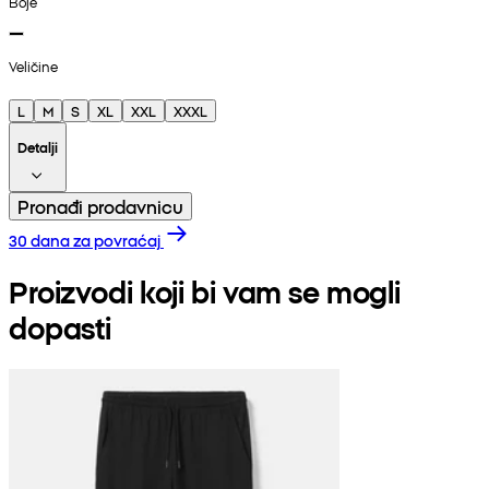
Boje
Veličine
L
M
S
XL
XXL
XXXL
Detalji
Pronađi prodavnicu
30 dana za povraćaj
Proizvodi koji bi vam se mogli
dopasti