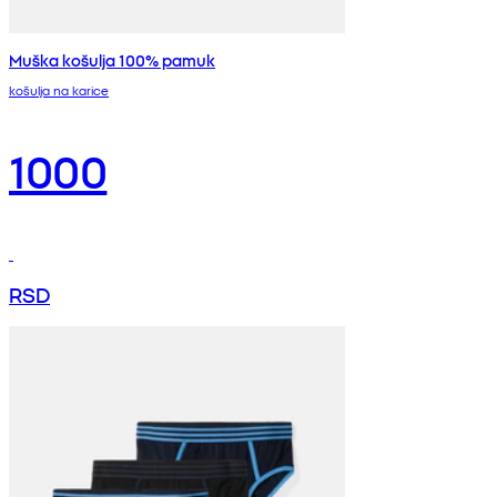
Muška košulja 100% pamuk
košulja na karice
1000
RSD