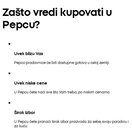
Zašto vredi kupovati u
Pepcu?
Uvek blizu Vas
Pepco prodavnice će biti dostupne gotovo u celoj zemlji.
Uvek niske cene
U Pepcu ćete naći sve što Vam treba, po niskim cenama.
Širok izbor
U Pepcu ćete pronaći širok izbor proizvoda za sebe, svoju porodicu i
za kuću.