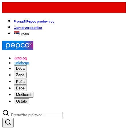
Pronađi Pepco prodavnicu
Centar za podršku
Srpski
Katalog
Kolekcije
Deca
Žene
Kuća
Bebe
Muškarci
Ostalo