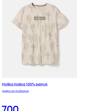
Muška majica 100% pamuk
majica za muškarce
700