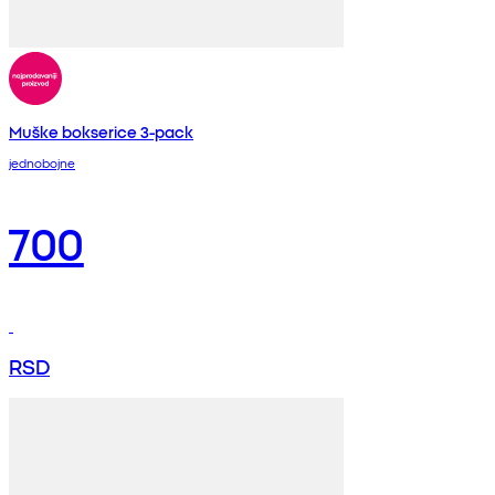
Muške bokserice 3-pack
jednobojne
700
RSD