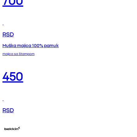
RSD
Muška majica 100% pamuk
majica sa štampom
450
RSD