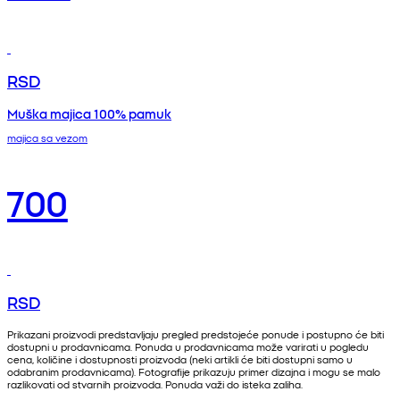
RSD
Muška majica 100% pamuk
majica sa vezom
700
RSD
Prikazani proizvodi predstavljaju pregled predstojeće ponude i postupno će biti
dostupni u prodavnicama. Ponuda u prodavnicama može varirati u pogledu
cena, količine i dostupnosti proizvoda (neki artikli će biti dostupni samo u
odabranim prodavnicama). Fotografije prikazuju primer dizajna i mogu se malo
razlikovati od stvarnih proizvoda. Ponuda važi do isteka zaliha.