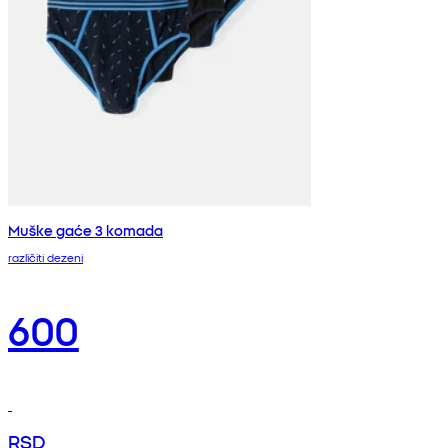
Muške gaće 3 komada
različiti dezeni
600
RSD