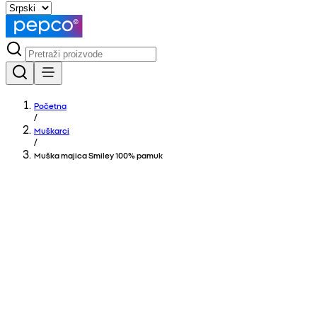
Početna
/
Muškarci
/
Muška majica Smiley 100% pamuk