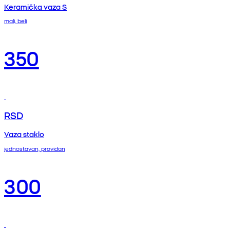
Keramička vaza S
mali, beli
350
RSD
Vaza staklo
jednostavan, providan
300