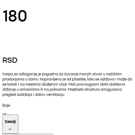
180
RSD
Korpa za odlaganje je pogodna za čuvanje manjih stvari u različitim
prostorijama u domu. Napravljena je od plastike, lako se održava i može da
se koristi i na mestima izloženim vlazi. Mali pravougaoni oblik olakšava
držanje u ormarićima ili na policama. Mrežasta struktura omogućava
pregled sadržaja i dobru ventilaciju.
Boje
Detalji