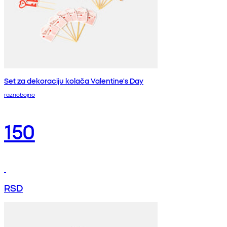
Set za dekoraciju kolača Valentine's Day
raznobojno
150
RSD