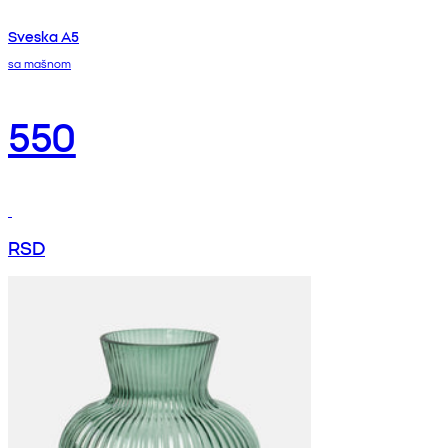
Sveska A5
sa mašnom
550
RSD