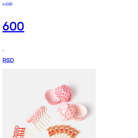
u čaši
600
RSD