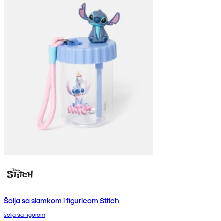
Šolja sa slamkom i figuricom Stitch
šolja sa figurom