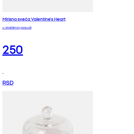
Mirisna sveća Valentine's Heart
u staklenoj posudi
250
RSD