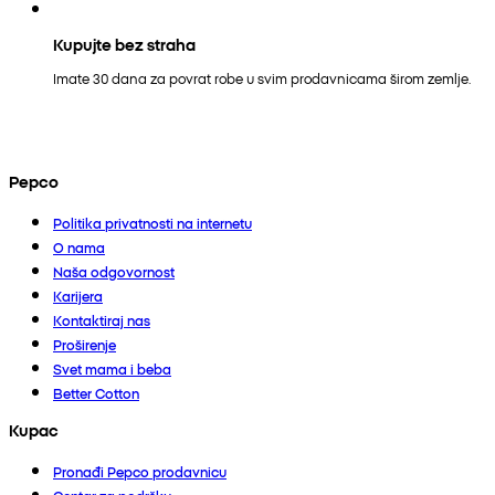
Kupujte bez straha
Imate 30 dana za povrat robe u svim prodavnicama širom zemlje.
Pepco
Politika privatnosti na internetu
O nama
Naša odgovornost
Karijera
Kontaktiraj nas
Proširenje
Svet mama i beba
Better Cotton
Kupac
Pronađi Pepco prodavnicu