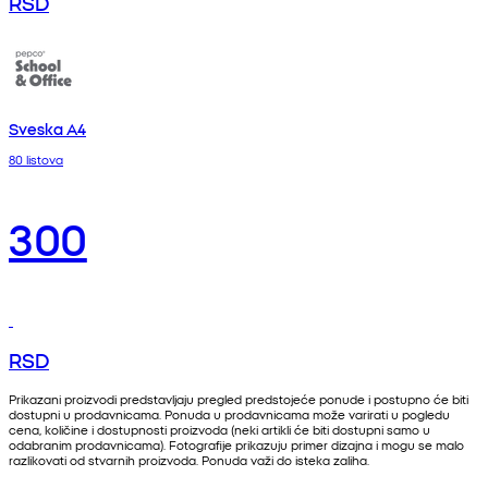
RSD
Sveska A4
80 listova
300
RSD
Prikazani proizvodi predstavljaju pregled predstojeće ponude i postupno će biti
dostupni u prodavnicama. Ponuda u prodavnicama može varirati u pogledu
cena, količine i dostupnosti proizvoda (neki artikli će biti dostupni samo u
odabranim prodavnicama). Fotografije prikazuju primer dizajna i mogu se malo
razlikovati od stvarnih proizvoda. Ponuda važi do isteka zaliha.