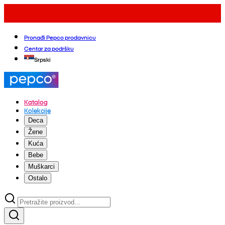
Pronađi Pepco prodavnicu
Centar za podršku
Srpski
Katalog
Kolekcije
Deca
Žene
Kuća
Bebe
Muškarci
Ostalo