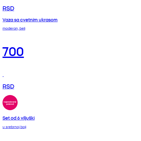
RSD
Vaza sa cvetnim ukrasom
moderan, beli
700
RSD
Set od 6 viljuški
u srebrnoj boji