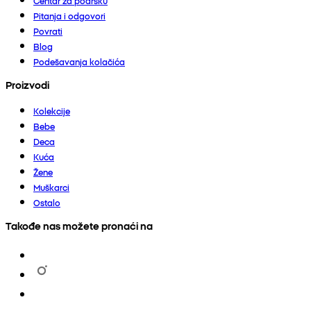
Centar za podršku
Pitanja i odgovori
Povrati
Blog
Podešavanja kolačića
Proizvodi
Kolekcije
Bebe
Deca
Kuća
Žene
Muškarci
Ostalo
Takođe nas možete pronaći na