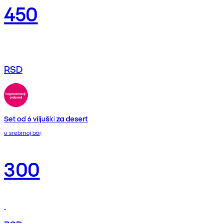
450
RSD
Set od 6 viljuški za desert
u srebrnoj boji
300