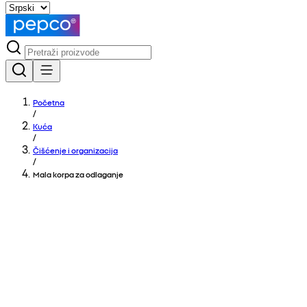
Početna
/
Kuća
/
Čišćenje i organizacija
/
Mala korpa za odlaganje