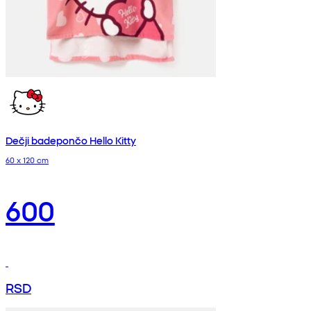
Dečji badepončo Hello Kitty
60 x 120 cm
600
RSD