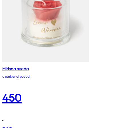
Mirisna sveća
u staklenoj posudi
450