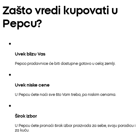
Zašto vredi kupovati u
Pepcu?
Uvek blizu Vas
Pepco prodavnice će biti dostupne gotovo u celoj zemlji.
Uvek niske cene
U Pepcu ćete naći sve što Vam treba, po niskim cenama.
Širok izbor
U Pepcu ćete pronaći širok izbor proizvoda za sebe, svoju porodicu i
za kuću.