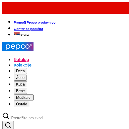
Pronađi Pepco prodavnicu
Centar za podršku
Srpski
Katalog
Kolekcije
Deca
Žene
Kuća
Bebe
Muškarci
Ostalo