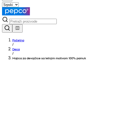
Početna
/
Deca
/
Majica za devojčice sa letnjim motivom 100% pamuk