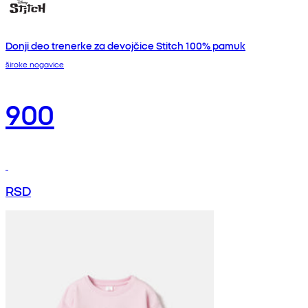
Donji deo trenerke za devojčice Stitch 100% pamuk
široke nogavice
900
RSD