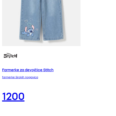
Farmerke za devojčice Stitch
farmerke širokih nogavica
1200