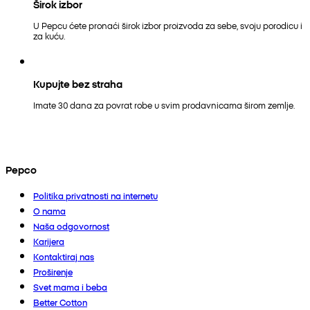
Širok izbor
U Pepcu ćete pronaći širok izbor proizvoda za sebe, svoju porodicu i
za kuću.
Kupujte bez straha
Imate 30 dana za povrat robe u svim prodavnicama širom zemlje.
Pepco
Politika privatnosti na internetu
O nama
Naša odgovornost
Karijera
Kontaktiraj nas
Proširenje
Svet mama i beba
Better Cotton