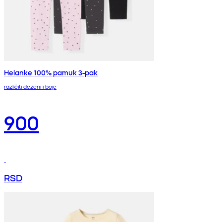
Helanke 100% pamuk 3-pak
različiti dezeni i boje
900
RSD