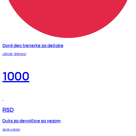
Donji deo trenerke za dečake
ušivak, štepovi
1000
RSD
Duks za devojčice sa vezom
dugi rukavi