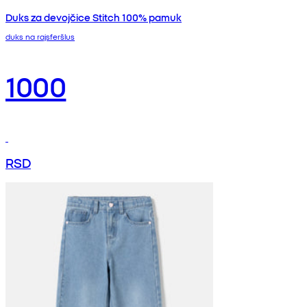
Duks za devojčice Stitch 100% pamuk
duks na rajsferšlus
1000
RSD