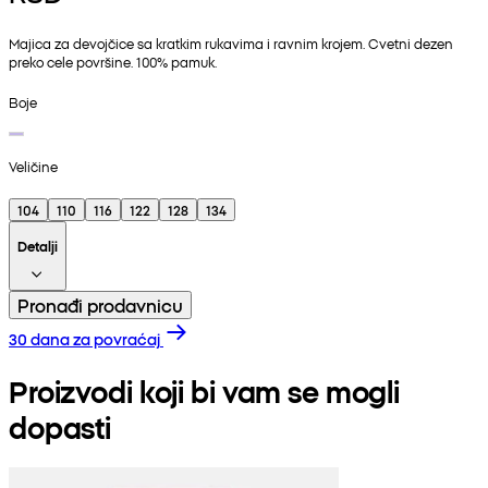
Majica za devojčice sa kratkim rukavima i ravnim krojem. Cvetni dezen
preko cele površine. 100% pamuk.
Boje
Veličine
104
110
116
122
128
134
Detalji
Pronađi prodavnicu
30 dana za povraćaj
Proizvodi koji bi vam se mogli
dopasti