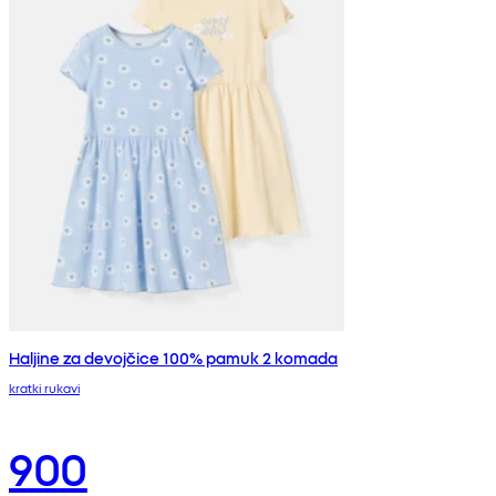
Haljine za devojčice 100% pamuk 2 komada
kratki rukavi
900