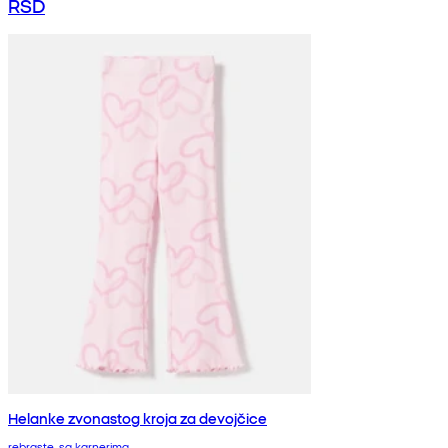
RSD
Helanke zvonastog kroja za devojčice
rebraste, sa karnerima