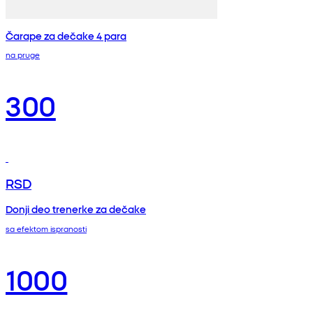
Čarape za dečake 4 para
na pruge
300
RSD
Donji deo trenerke za dečake
sa efektom ispranosti
1000