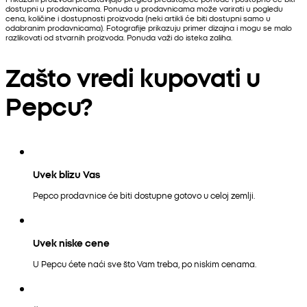
dostupni u prodavnicama. Ponuda u prodavnicama može varirati u pogledu
cena, količine i dostupnosti proizvoda (neki artikli će biti dostupni samo u
odabranim prodavnicama). Fotografije prikazuju primer dizajna i mogu se malo
razlikovati od stvarnih proizvoda. Ponuda važi do isteka zaliha.
Zašto vredi kupovati u
Pepcu?
Uvek blizu Vas
Pepco prodavnice će biti dostupne gotovo u celoj zemlji.
Uvek niske cene
U Pepcu ćete naći sve što Vam treba, po niskim cenama.