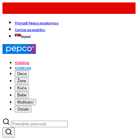
Pronađi Pepco prodavnicu
Centar za podršku
Srpski
Katalog
Kolekcije
Deca
Žene
Kuća
Bebe
Muškarci
Ostalo