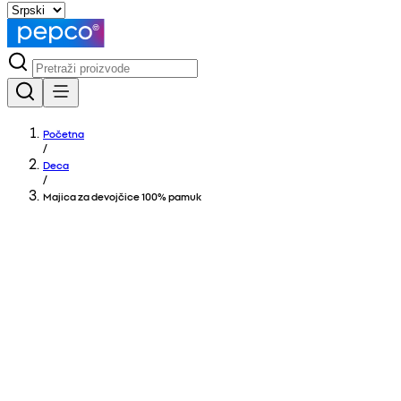
Početna
/
Deca
/
Majica za devojčice 100% pamuk