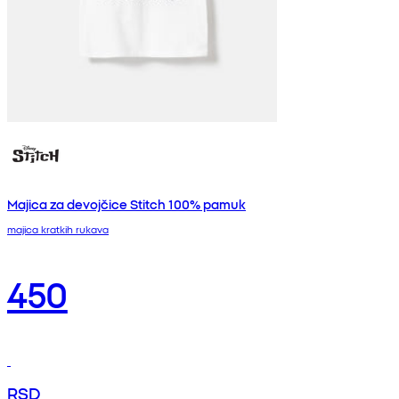
Majica za devojčice Stitch 100% pamuk
majica kratkih rukava
450
RSD