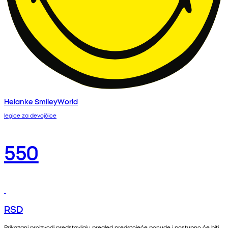
Helanke SmileyWorld
legice za devojčice
550
RSD
Prikazani proizvodi predstavljaju pregled predstojeće ponude i postupno će biti