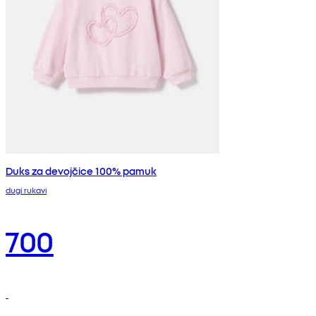
Duks za devojčice 100% pamuk
dugi rukavi
700