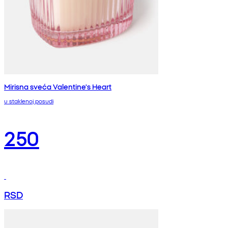
Mirisna sveća Valentine's Heart
u staklenoj posudi
250
RSD