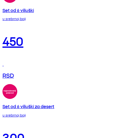
Set od 6 viljuški
u srebrnoj boji
450
RSD
Set od 6 viljuški za desert
u srebrnoj boji
300