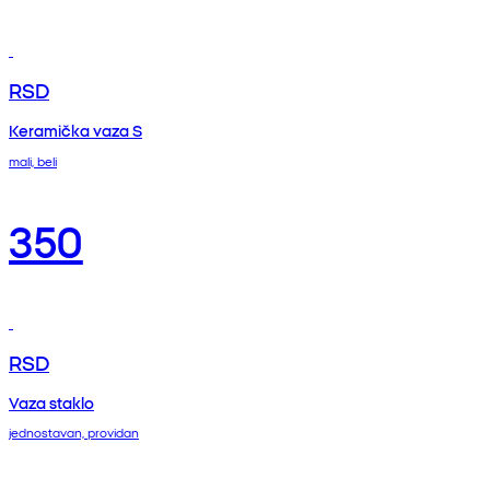
RSD
Keramička vaza S
mali, beli
350
RSD
Vaza staklo
jednostavan, providan