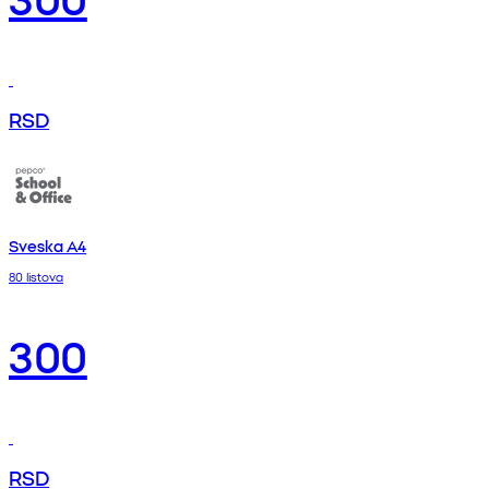
RSD
Sveska A4
80 listova
300
RSD