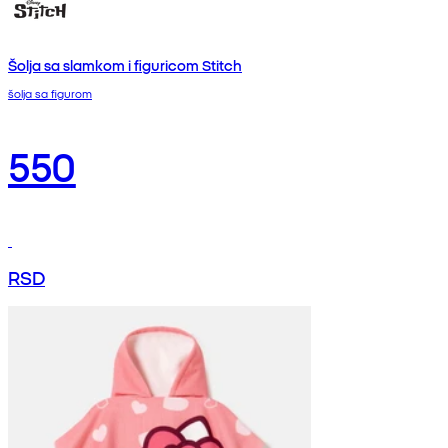
Šolja sa slamkom i figuricom Stitch
šolja sa figurom
550
RSD