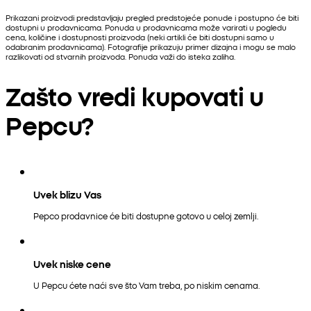
Prikazani proizvodi predstavljaju pregled predstojeće ponude i postupno će biti
dostupni u prodavnicama. Ponuda u prodavnicama može varirati u pogledu
cena, količine i dostupnosti proizvoda (neki artikli će biti dostupni samo u
odabranim prodavnicama). Fotografije prikazuju primer dizajna i mogu se malo
razlikovati od stvarnih proizvoda. Ponuda važi do isteka zaliha.
Zašto vredi kupovati u
Pepcu?
Uvek blizu Vas
Pepco prodavnice će biti dostupne gotovo u celoj zemlji.
Uvek niske cene
U Pepcu ćete naći sve što Vam treba, po niskim cenama.