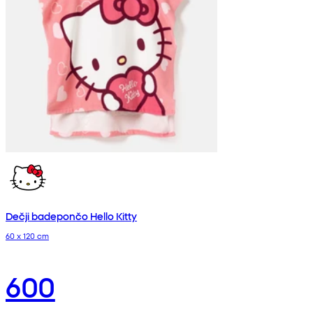
Dečji badepončo Hello Kitty
60 x 120 cm
600