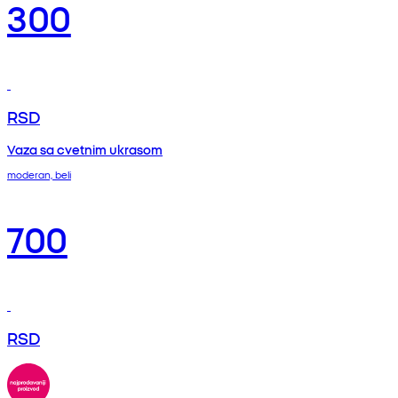
300
RSD
Vaza sa cvetnim ukrasom
moderan, beli
700
RSD