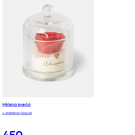
Mirisna sveća
u staklenoj posudi
450