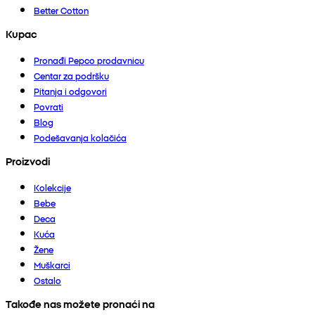
Better Cotton
Kupac
Pronađi Pepco prodavnicu
Centar za podršku
Pitanja i odgovori
Povrati
Blog
Podešavanja kolačića
Proizvodi
Kolekcije
Bebe
Deca
Kuća
Žene
Muškarci
Ostalo
Takođe nas možete pronaći na