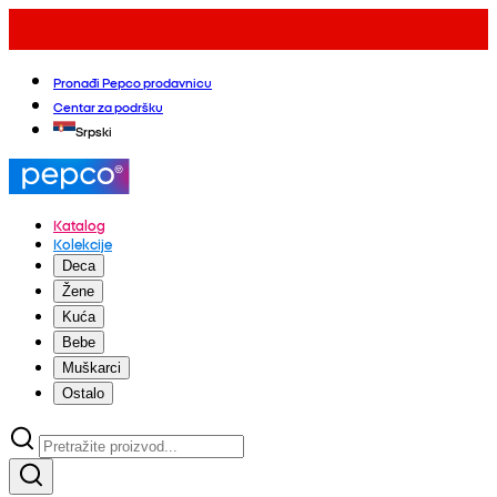
Pronađi Pepco prodavnicu
Centar za podršku
Srpski
Katalog
Kolekcije
Deca
Žene
Kuća
Bebe
Muškarci
Ostalo