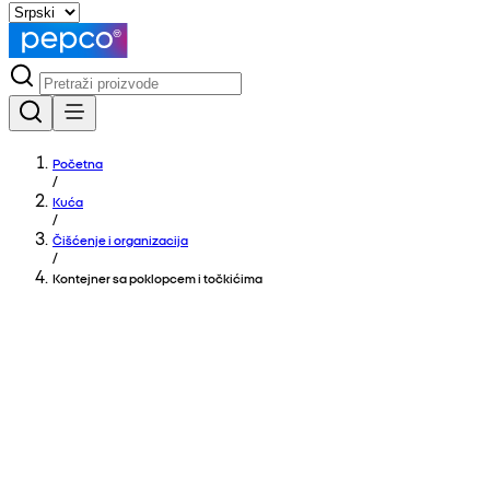
Početna
/
Kuća
/
Čišćenje i organizacija
/
Kontejner sa poklopcem i točkićima