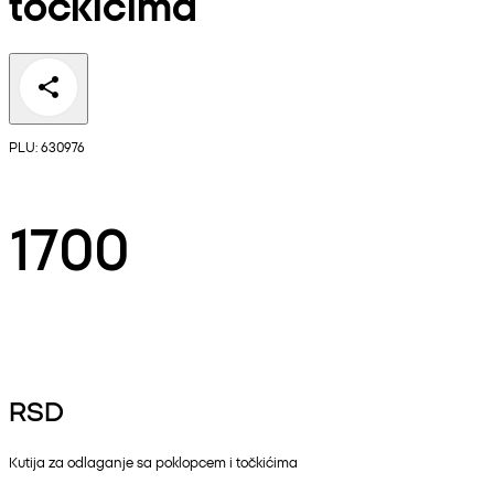
točkićima
PLU: 630976
1700
RSD
Kutija za odlaganje sa poklopcem i točkićima