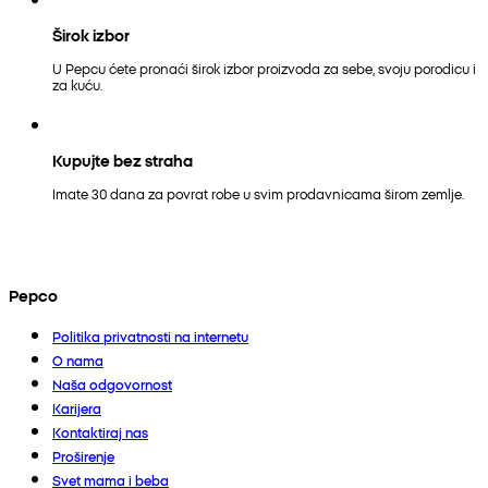
Širok izbor
U Pepcu ćete pronaći širok izbor proizvoda za sebe, svoju porodicu i
za kuću.
Kupujte bez straha
Imate 30 dana za povrat robe u svim prodavnicama širom zemlje.
Pepco
Politika privatnosti na internetu
O nama
Naša odgovornost
Karijera
Kontaktiraj nas
Proširenje
Svet mama i beba