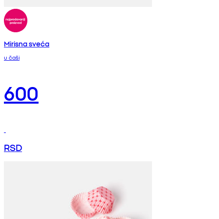
Mirisna sveća
u čaši
600
RSD