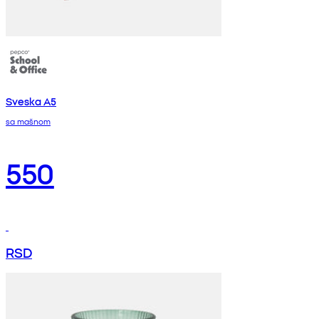
Sveska A5
sa mašnom
550
RSD