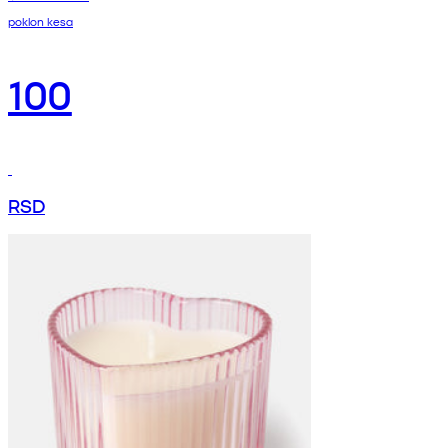
poklon kesa
100
RSD