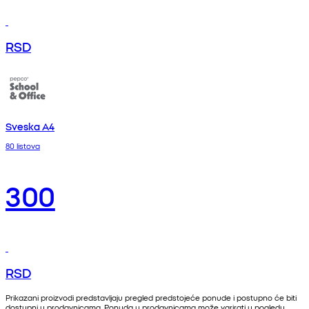
RSD
Sveska A4
80 listova
300
RSD
Prikazani proizvodi predstavljaju pregled predstojeće ponude i postupno će biti
dostupni u prodavnicama. Ponuda u prodavnicama može varirati u pogledu