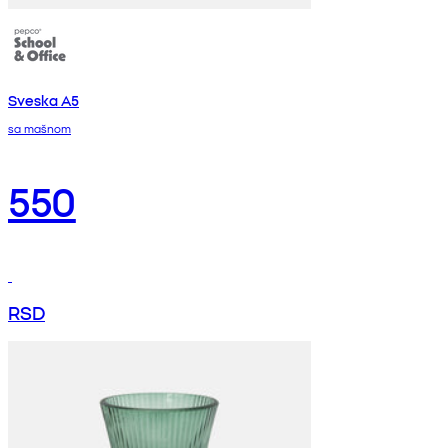
Sveska A5
sa mašnom
550
RSD