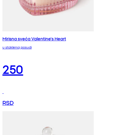
Mirisna sveća Valentine's Heart
u staklenoj posudi
250
RSD