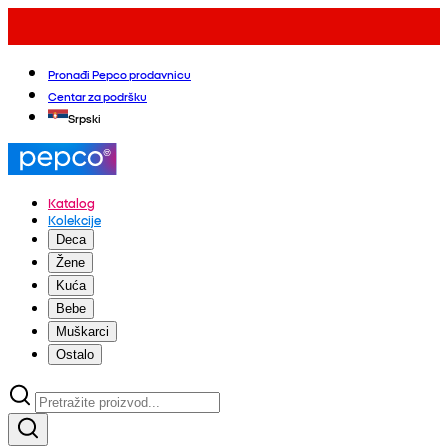
Pronađi Pepco prodavnicu
Centar za podršku
Srpski
Katalog
Kolekcije
Deca
Žene
Kuća
Bebe
Muškarci
Ostalo