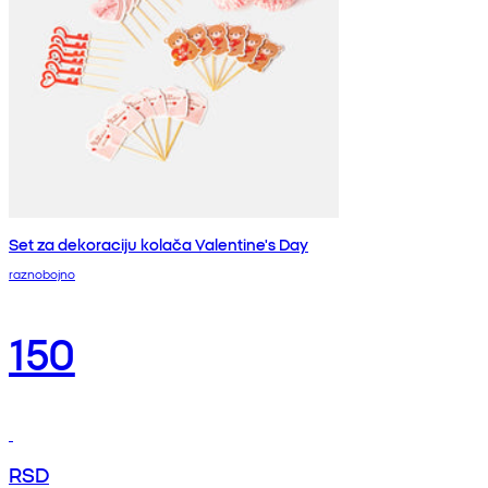
Set za dekoraciju kolača Valentine's Day
raznobojno
150
RSD