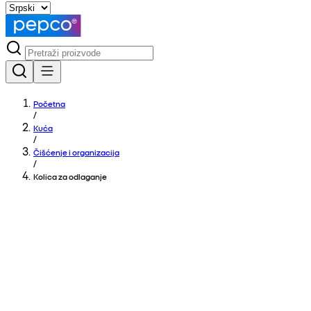
Početna
/
Kuća
/
Čišćenje i organizacija
/
Kolica za odlaganje