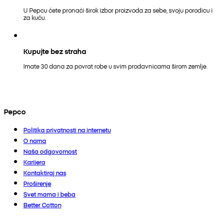
U Pepcu ćete pronaći širok izbor proizvoda za sebe, svoju porodicu i
za kuću.
Kupujte bez straha
Imate 30 dana za povrat robe u svim prodavnicama širom zemlje.
Pepco
Politika privatnosti na internetu
O nama
Naša odgovornost
Karijera
Kontaktiraj nas
Proširenje
Svet mama i beba
Better Cotton