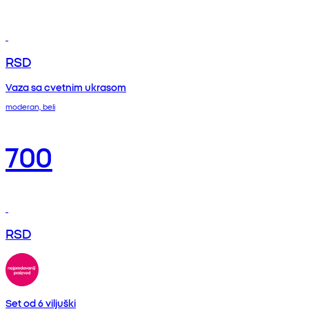
RSD
Vaza sa cvetnim ukrasom
moderan, beli
700
RSD
Set od 6 viljuški