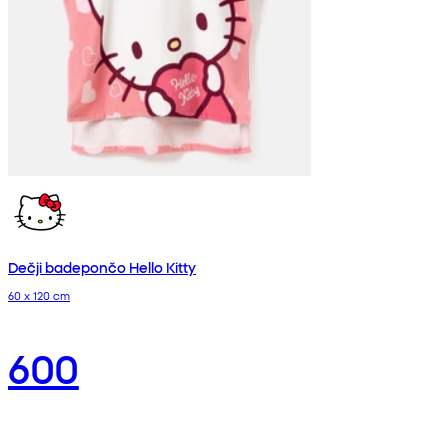
Dečji badepončo Hello Kitty
60 x 120 cm
600