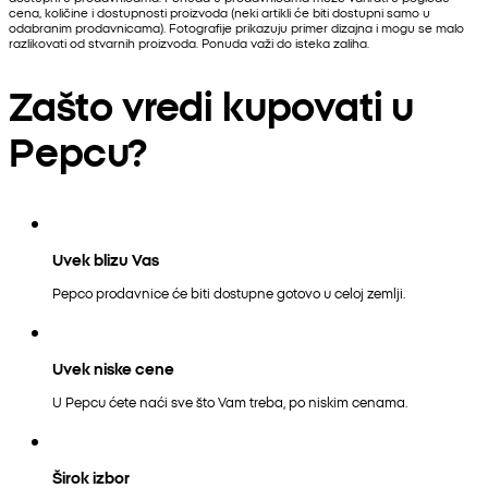
cena, količine i dostupnosti proizvoda (neki artikli će biti dostupni samo u
odabranim prodavnicama). Fotografije prikazuju primer dizajna i mogu se malo
razlikovati od stvarnih proizvoda. Ponuda važi do isteka zaliha.
Zašto vredi kupovati u
Pepcu?
Uvek blizu Vas
Pepco prodavnice će biti dostupne gotovo u celoj zemlji.
Uvek niske cene
U Pepcu ćete naći sve što Vam treba, po niskim cenama.
Širok izbor