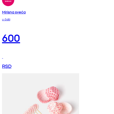
Mirisna sveća
u čaši
600
RSD