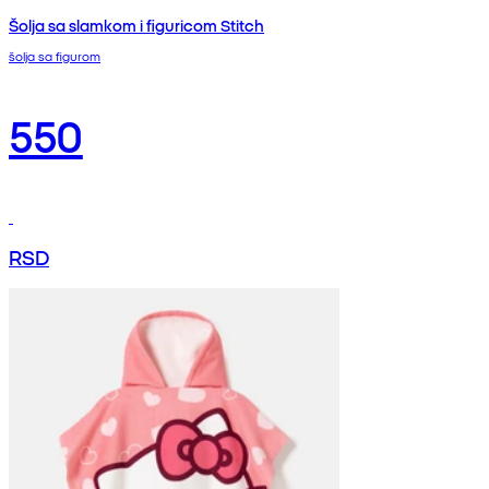
Šolja sa slamkom i figuricom Stitch
šolja sa figurom
550
RSD