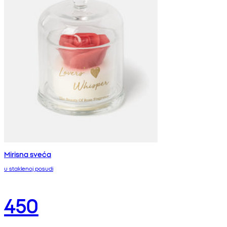
Mirisna sveća
u staklenoj posudi
450