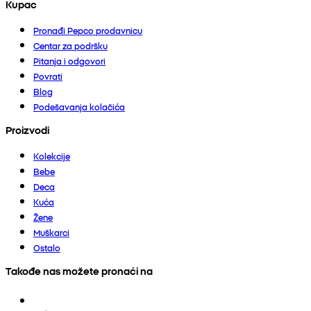
Kupac
Pronađi Pepco prodavnicu
Centar za podršku
Pitanja i odgovori
Povrati
Blog
Podešavanja kolačića
Proizvodi
Kolekcije
Bebe
Deca
Kuća
Žene
Muškarci
Ostalo
Takođe nas možete pronaći na