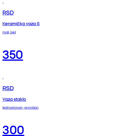
RSD
Keramička vaza S
mali, beli
350
RSD
Vaza staklo
jednostavan, providan
300