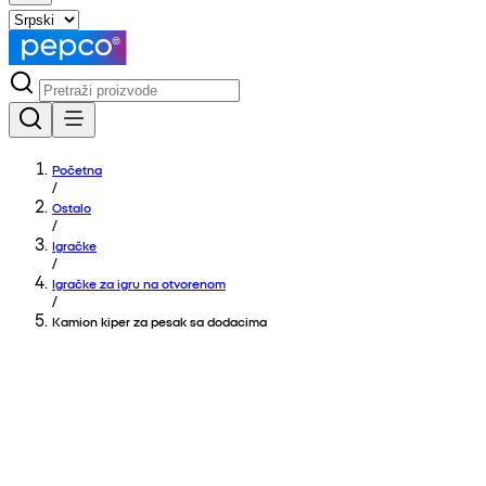
Početna
/
Ostalo
/
Igračke
/
Igračke za igru na otvorenom
/
Kamion kiper za pesak sa dodacima