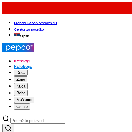
Pronađi Pepco prodavnicu
Centar za podršku
Srpski
Katalog
Kolekcije
Deca
Žene
Kuća
Bebe
Muškarci
Ostalo