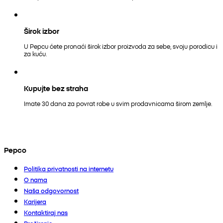
Širok izbor
U Pepcu ćete pronaći širok izbor proizvoda za sebe, svoju porodicu i
za kuću.
Kupujte bez straha
Imate 30 dana za povrat robe u svim prodavnicama širom zemlje.
Pepco
Politika privatnosti na internetu
O nama
Naša odgovornost
Karijera
Kontaktiraj nas