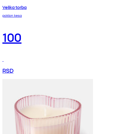
Velika torba
poklon kesa
100
RSD