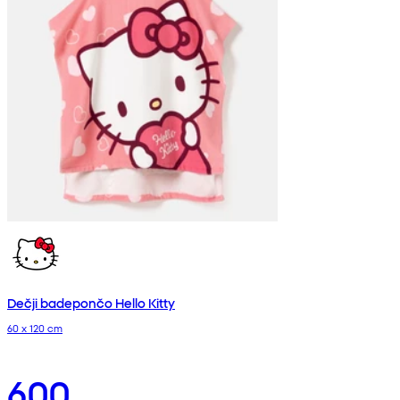
Dečji badepončo Hello Kitty
60 x 120 cm
600