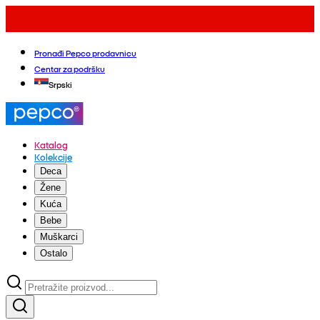
Pronađi Pepco prodavnicu
Centar za podršku
Srpski
Katalog
Kolekcije
Deca
Žene
Kuća
Bebe
Muškarci
Ostalo