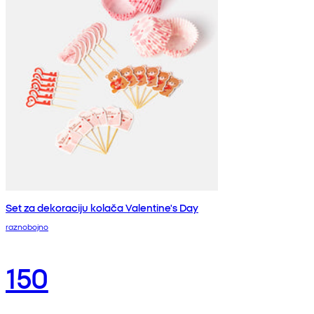
Set za dekoraciju kolača Valentine's Day
raznobojno
150