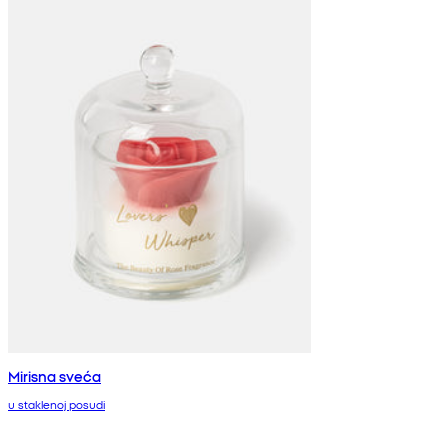
Mirisna sveća
u staklenoj posudi