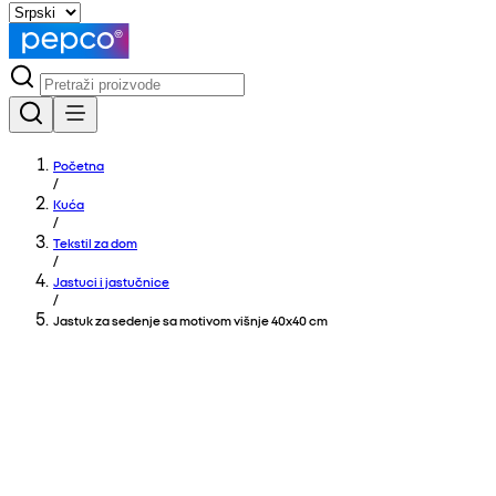
Početna
/
Kuća
/
Tekstil za dom
/
Jastuci i jastučnice
/
Jastuk za sedenje sa motivom višnje 40x40 cm