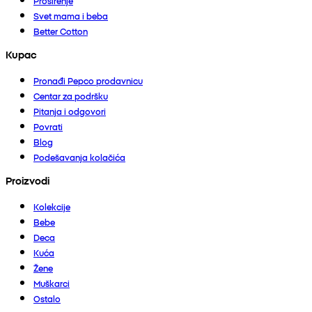
Proširenje
Svet mama i beba
Better Cotton
Kupac
Pronađi Pepco prodavnicu
Centar za podršku
Pitanja i odgovori
Povrati
Blog
Podešavanja kolačića
Proizvodi
Kolekcije
Bebe
Deca
Kuća
Žene
Muškarci
Ostalo