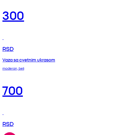
300
RSD
Vaza sa cvetnim ukrasom
moderan, beli
700
RSD