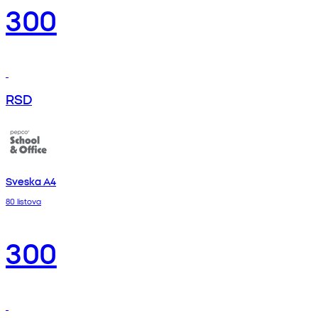
300
RSD
Sveska A4
80 listova
300