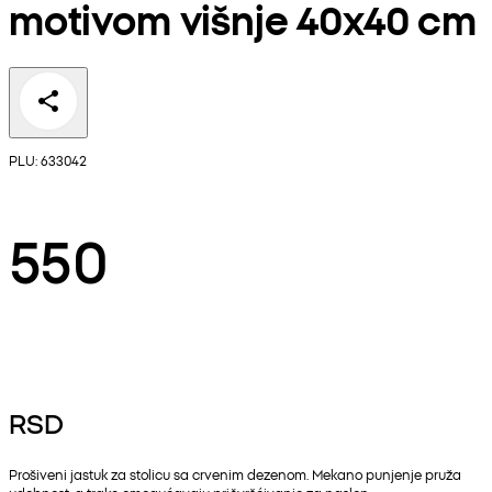
motivom višnje 40x40 cm
PLU: 633042
550
RSD
Prošiveni jastuk za stolicu sa crvenim dezenom. Mekano punjenje pruža