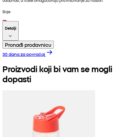
udobnost, a trake omogućavaju pričvršćivanje za naslon.
Boje
Detalji
Pronađi prodavnicu
30 dana za povraćaj
Proizvodi koji bi vam se mogli
dopasti