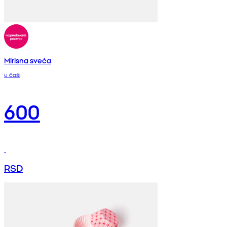
Mirisna sveća
u čaši
600
RSD