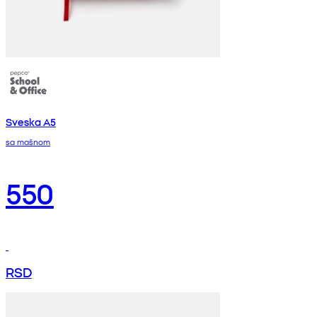
Sveska A5
sa mašnom
550
RSD