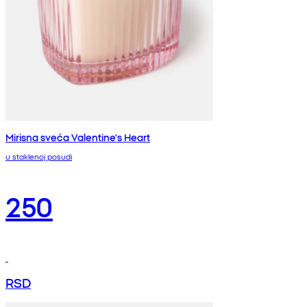
Mirisna sveća Valentine's Heart
u staklenoj posudi
250
RSD