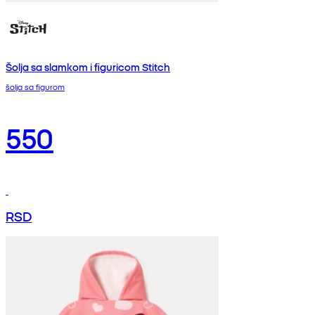
Šolja sa slamkom i figuricom Stitch
šolja sa figurom
550
RSD