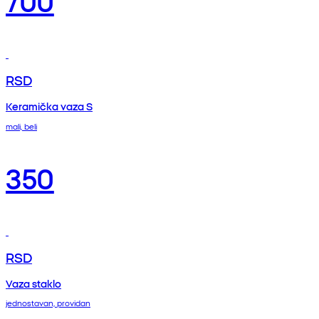
RSD
Keramička vaza S
mali, beli
350
RSD
Vaza staklo
jednostavan, providan