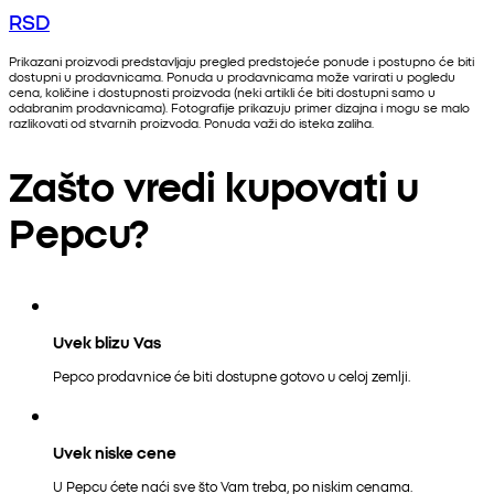
RSD
Prikazani proizvodi predstavljaju pregled predstojeće ponude i postupno će biti
dostupni u prodavnicama. Ponuda u prodavnicama može varirati u pogledu
cena, količine i dostupnosti proizvoda (neki artikli će biti dostupni samo u
odabranim prodavnicama). Fotografije prikazuju primer dizajna i mogu se malo
razlikovati od stvarnih proizvoda. Ponuda važi do isteka zaliha.
Zašto vredi kupovati u
Pepcu?
Uvek blizu Vas
Pepco prodavnice će biti dostupne gotovo u celoj zemlji.
Uvek niske cene
U Pepcu ćete naći sve što Vam treba, po niskim cenama.