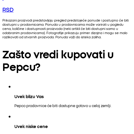
RSD
Prikazani proizvodi predstavljaju pregled predstojeće ponude i postupno će biti
dostupni u prodavnicama. Ponuda u prodavnicama može varirati u pogledu
cena, količine i dostupnosti proizvoda (neki artikli će biti dostupni samo u
odabranim prodavnicama). Fotografije prikazuju primer dizajna i mogu se malo
razlikovati od stvarnih proizvoda. Ponuda važi do isteka zaliha.
Zašto vredi kupovati u
Pepcu?
Uvek blizu Vas
Pepco prodavnice će biti dostupne gotovo u celoj zemlji.
Uvek niske cene