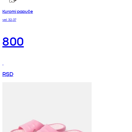
Kuromi papuče
vel. 32-37
800
RSD