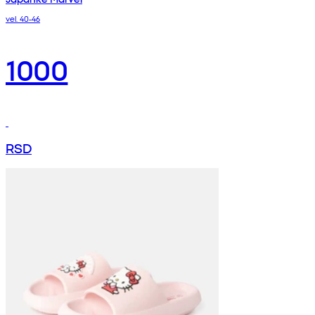
vel. 40-46
1000
RSD