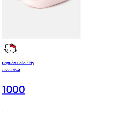
Papuče Hello Kitty
veličine 36-41
1000