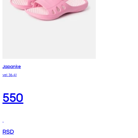
Japanke
vel. 36-41
550
RSD