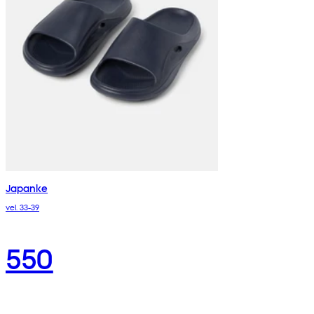
Japanke
vel. 33-39
550