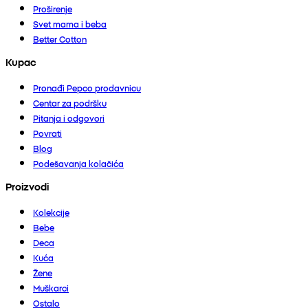
Proširenje
Svet mama i beba
Better Cotton
Kupac
Pronađi Pepco prodavnicu
Centar za podršku
Pitanja i odgovori
Povrati
Blog
Podešavanja kolačića
Proizvodi
Kolekcije
Bebe
Deca
Kuća
Žene
Muškarci
Ostalo