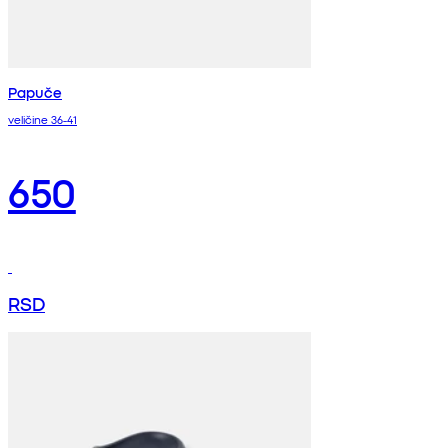
Papuče
veličine 36-41
650
RSD