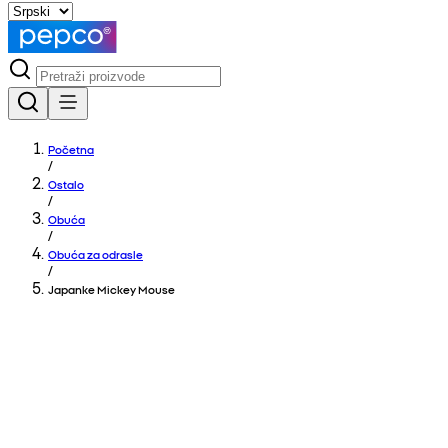
Početna
/
Ostalo
/
Obuća
/
Obuća za odrasle
/
Japanke Mickey Mouse