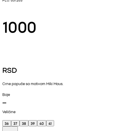
1000
RSD
Crne papuče sa motivom Miki Maus.
Boje
Veličine
36
37
38
39
40
41