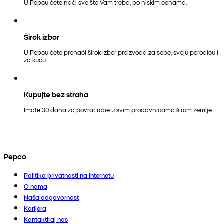
U Pepcu ćete naći sve što Vam treba, po niskim cenama.
Širok izbor
U Pepcu ćete pronaći širok izbor proizvoda za sebe, svoju porodicu i
za kuću.
Kupujte bez straha
Imate 30 dana za povrat robe u svim prodavnicama širom zemlje.
Pepco
Politika privatnosti na internetu
O nama
Naša odgovornost
Karijera
Kontaktiraj nas