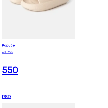
Papuče
vel. 32-37
550
RSD