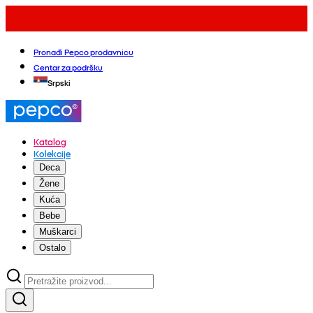
Pronađi Pepco prodavnicu
Centar za podršku
Srpski
Katalog
Kolekcije
Deca
Žene
Kuća
Bebe
Muškarci
Ostalo