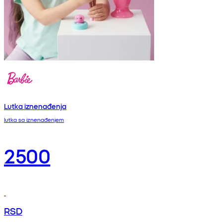
Lutka iznenađenja
lutka sa iznenađenjem
2500
RSD