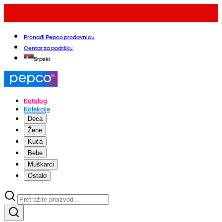
Pronađi Pepco prodavnicu
Centar za podršku
Srpski
Katalog
Kolekcije
Deca
Žene
Kuća
Bebe
Muškarci
Ostalo