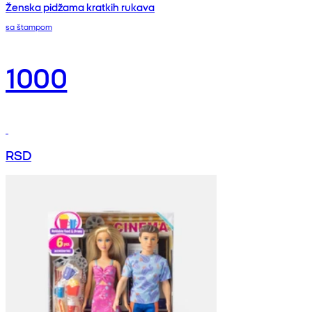
Ženska pidžama kratkih rukava
sa štampom
1000
RSD