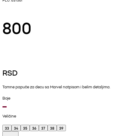
800
RSD
Tamne papuče za decu sa Marvel natpisom i belim detaljima.
Boje
Veličine
33
34
35
36
37
38
39