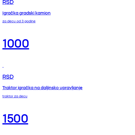
RSD
Igračka gradski kamion
za decu od 3 godine
1000
RSD
Traktor igračka na daljinsko upravljanje
traktor za decu
1500