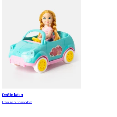
Dečija lutka
lutka sa automobilom