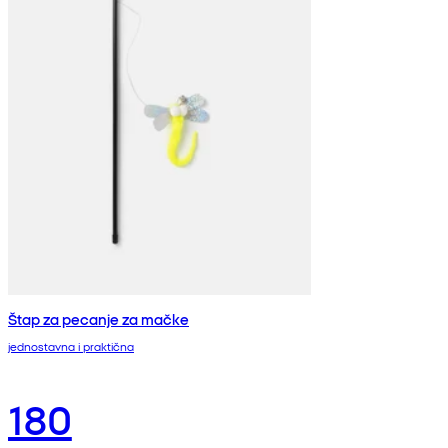
Štap za pecanje za mačke
jednostavna i praktična
180