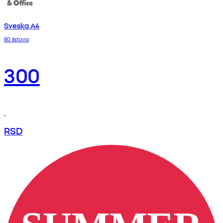
Sveska A4
80 listova
300
RSD