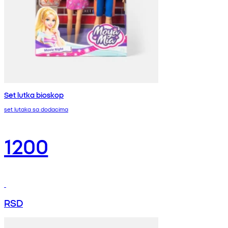
Set lutka bioskop
set lutaka sa dodacima
1200
RSD