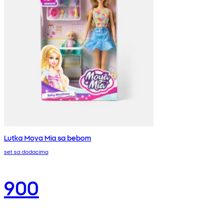
Lutka Moya Mia sa bebom
set sa dodacima
900