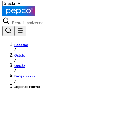
Početna
/
Ostalo
/
Obuća
/
Dečja obuća
/
Japanke Marvel