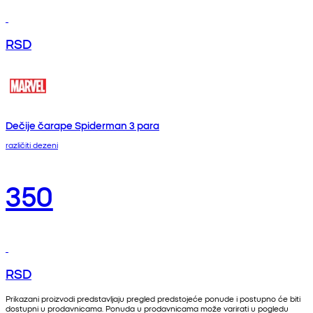
RSD
Dečije čarape Spiderman 3 para
različiti dezeni
350
RSD
Prikazani proizvodi predstavljaju pregled predstojeće ponude i postupno će biti
dostupni u prodavnicama. Ponuda u prodavnicama može varirati u pogledu