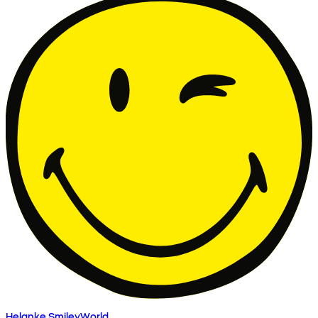
Helanke SmileyWorld