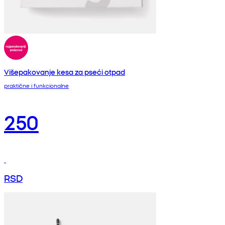
Višepakovanje kesa za pseći otpad
praktične i funkcionalne
250
RSD