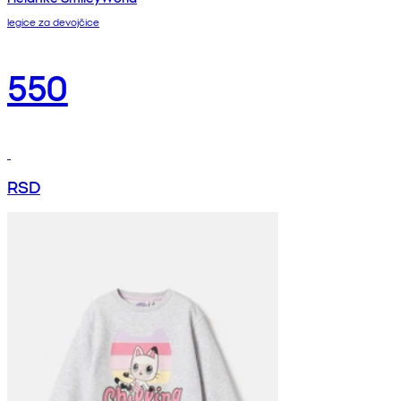
legice za devojčice
550
RSD