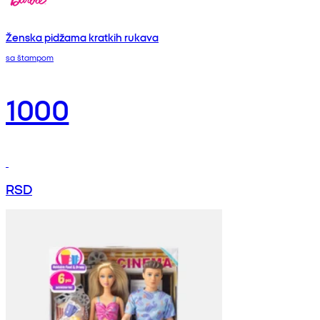
Ženska pidžama kratkih rukava
sa štampom
1000
RSD