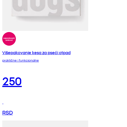
Višepakovanje kesa za pseći otpad
praktične i funkcionalne
250
RSD