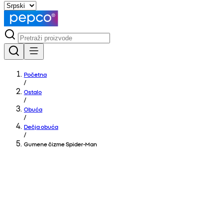
Početna
/
Ostalo
/
Obuća
/
Dečja obuća
/
Gumene čizme Spider-Man