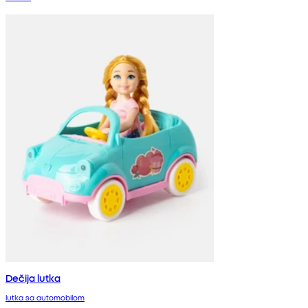
Dečija lutka
lutka sa automobilom