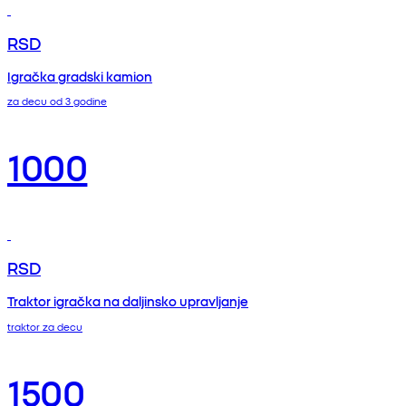
RSD
Igračka gradski kamion
za decu od 3 godine
1000
RSD
Traktor igračka na daljinsko upravljanje
traktor za decu
1500