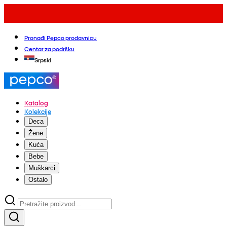
Pronađi Pepco prodavnicu
Centar za podršku
Srpski
Katalog
Kolekcije
Deca
Žene
Kuća
Bebe
Muškarci
Ostalo