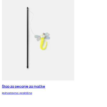
Štap za pecanje za mačke
jednostavna i praktična