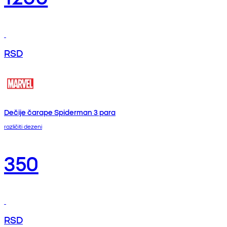
RSD
Dečije čarape Spiderman 3 para
različiti dezeni
350
RSD