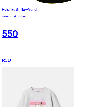
Helanke SmileyWorld
legice za devojčice
550
RSD