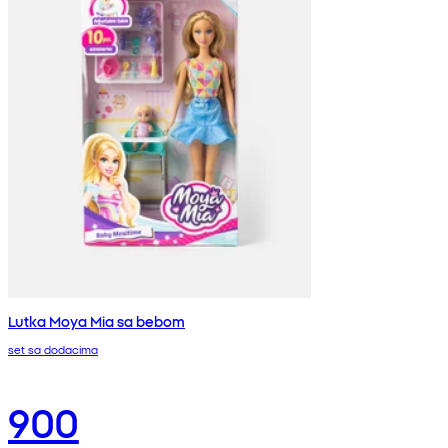
Lutka Moya Mia sa bebom
set sa dodacima
900