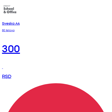
Sveska A4
80 listova
300
RSD