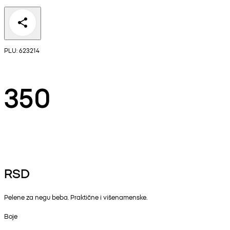
PLU: 623214
350
RSD
Pelene za negu beba. Praktične i višenamenske.
Boje