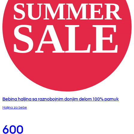
Bebina haljina sa raznobojnim donjim delom 100% pamuk
Haljina za bebe
600