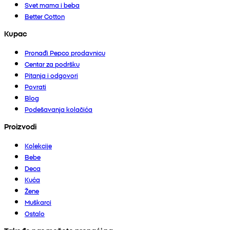
Svet mama i beba
Better Cotton
Kupac
Pronađi Pepco prodavnicu
Centar za podršku
Pitanja i odgovori
Povrati
Blog
Podešavanja kolačića
Proizvodi
Kolekcije
Bebe
Deca
Kuća
Žene
Muškarci
Ostalo