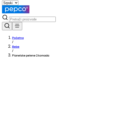
Početna
/
Bebe
/
Flanelske pelene 2 komada