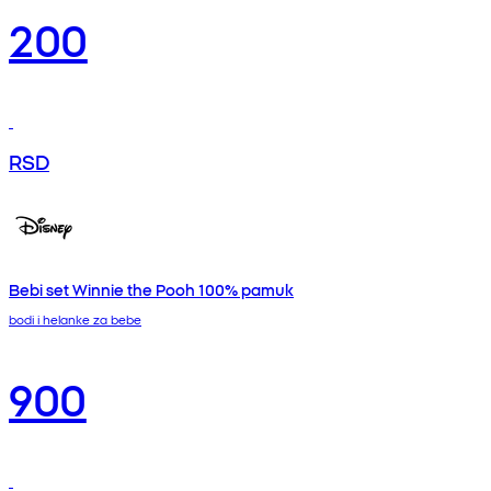
200
RSD
Bebi set Winnie the Pooh 100% pamuk
bodi i helanke za bebe
900