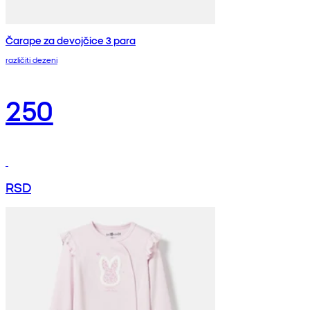
Čarape za devojčice 3 para
različiti dezeni
250
RSD