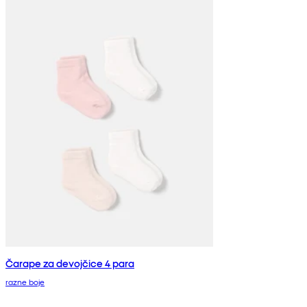
Čarape za devojčice 4 para
razne boje