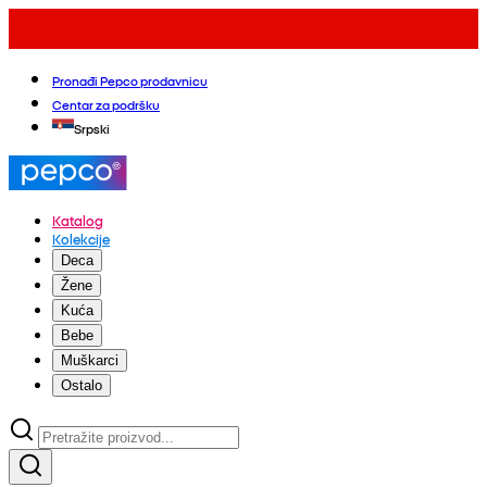
Pronađi Pepco prodavnicu
Centar za podršku
Srpski
Katalog
Kolekcije
Deca
Žene
Kuća
Bebe
Muškarci
Ostalo