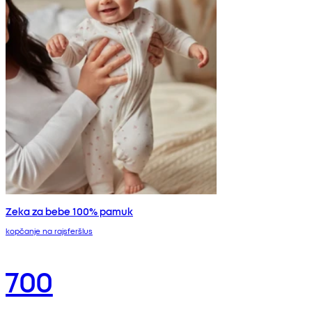
Zeka za bebe 100% pamuk
kopčanje na rajsferšlus
700