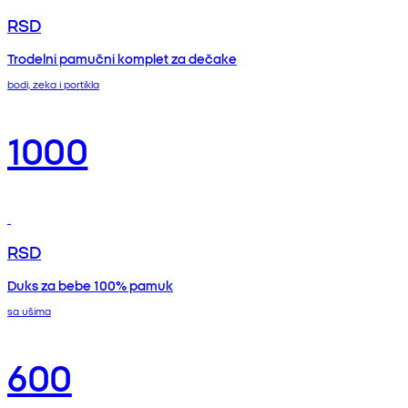
RSD
Trodelni pamučni komplet za dečake
bodi, zeka i portikla
1000
RSD
Duks za bebe 100% pamuk
sa ušima
600