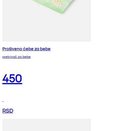
Prošiveno ćebe za bebe
prekrivač za bebe
450
RSD