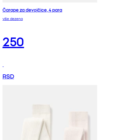
Čarape za devojčice, 4 para
više dezena
250
RSD