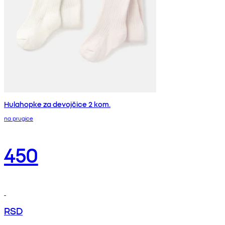
Hulahopke za devojčice 2 kom.
na prugice
450
RSD