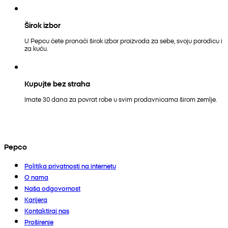
Širok izbor
U Pepcu ćete pronaći širok izbor proizvoda za sebe, svoju porodicu i
za kuću.
Kupujte bez straha
Imate 30 dana za povrat robe u svim prodavnicama širom zemlje.
Pepco
Politika privatnosti na internetu
O nama
Naša odgovornost
Karijera
Kontaktiraj nas
Proširenje