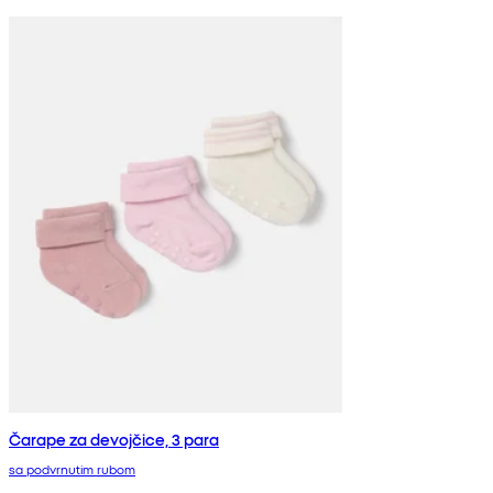
Čarape za devojčice, 3 para
sa podvrnutim rubom