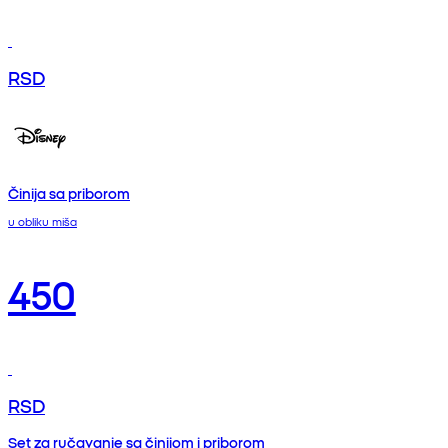
RSD
Činija sa priborom
u obliku miša
450
RSD
Set za ručavanje sa činijom i priborom