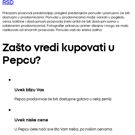
RSD
Prikazani proizvodi predstavljaju pregled predstojeće ponude i postupno će biti
dostupni u prodavnicama. Ponuda u prodavnicama može varirati u pogledu
cena, količine i dostupnosti proizvoda (neki artikli će biti dostupni samo u
odabranim prodavnicama). Fotografije prikazuju primer dizajna i mogu se malo
razlikovati od stvarnih proizvoda. Ponuda važi do isteka zaliha.
Zašto vredi kupovati u
Pepcu?
Uvek blizu Vas
Pepco prodavnice će biti dostupne gotovo u celoj zemlji.
Uvek niske cene
U Pepcu ćete naći sve što Vam treba, po niskim cenama.