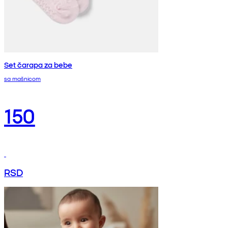
Set čarapa za bebe
sa mašnicom
150
RSD