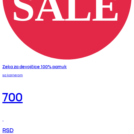
Zeka za devojčice 100% pamuk
sa karnerom
700
RSD