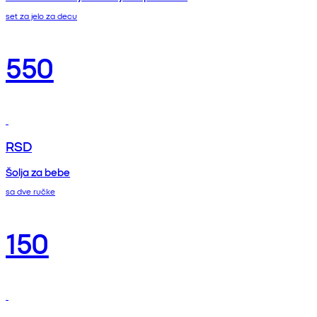
set za jelo za decu
550
RSD
Šolja za bebe
sa dve ručke
150