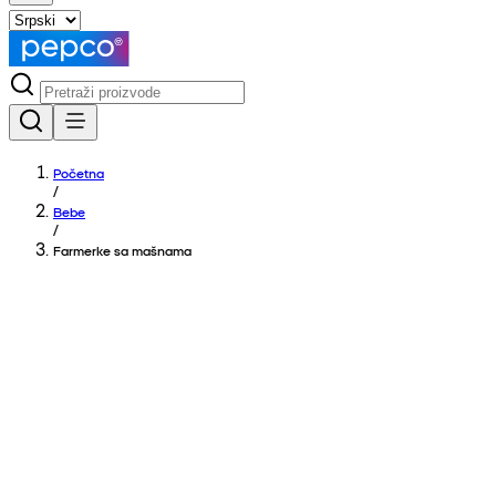
Početna
/
Bebe
/
Farmerke sa mašnama