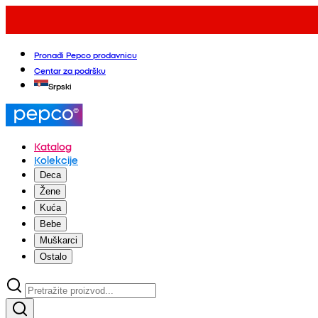
Pronađi Pepco prodavnicu
Centar za podršku
Srpski
Katalog
Kolekcije
Deca
Žene
Kuća
Bebe
Muškarci
Ostalo