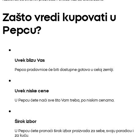
Zašto vredi kupovati u
Pepcu?
Uvek blizu Vas
Pepco prodavnice će biti dostupne gotovo u celoj zemlji.
Uvek niske cene
U Pepcu ćete naći sve što Vam treba, po niskim cenama.
Širok izbor
U Pepcu ćete pronaći širok izbor proizvoda za sebe, svoju porodicu i
za kuću.