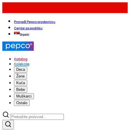
Pronađi Pepco prodavnicu
Centar za podršku
Srpski
Katalog
Kolekcije
Deca
Žene
Kuća
Bebe
Muškarci
Ostalo