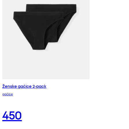
Ženske gaćice 2-pack
gaćice
450