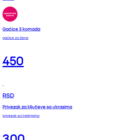
Gaćice 3 komada
gaćice za žene
450
RSD
Privezak za ključeve sa ukrasima
privezak sa trešnjama
300