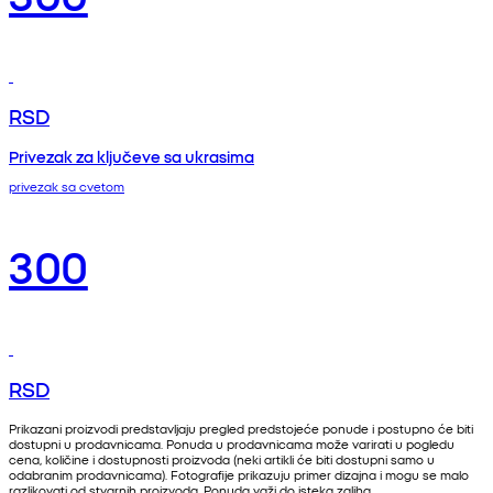
RSD
Privezak za ključeve sa ukrasima
privezak sa cvetom
300
RSD
Prikazani proizvodi predstavljaju pregled predstojeće ponude i postupno će biti
dostupni u prodavnicama. Ponuda u prodavnicama može varirati u pogledu
cena, količine i dostupnosti proizvoda (neki artikli će biti dostupni samo u
odabranim prodavnicama). Fotografije prikazuju primer dizajna i mogu se malo
razlikovati od stvarnih proizvoda. Ponuda važi do isteka zaliha.