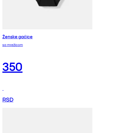
Ženske gaćice
sa mrežicom
350
RSD