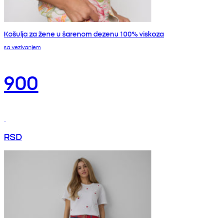
Košulja za žene u šarenom dezenu 100% viskoza
sa vezivanjem
900
RSD