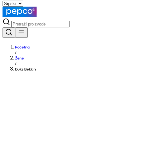
Početna
/
Žene
/
Duks Bekkin