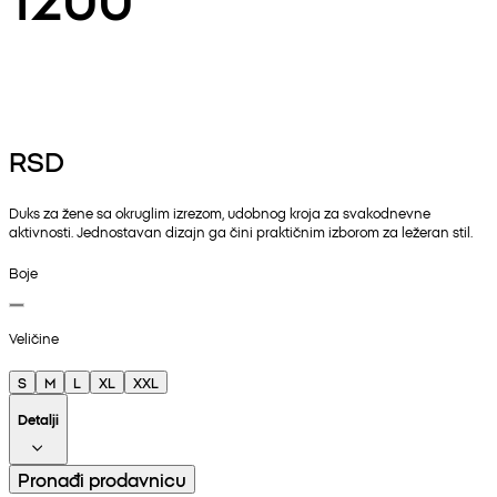
RSD
Duks za žene sa okruglim izrezom, udobnog kroja za svakodnevne
aktivnosti. Jednostavan dizajn ga čini praktičnim izborom za ležeran stil.
Boje
Veličine
S
M
L
XL
XXL
Detalji
Pronađi prodavnicu