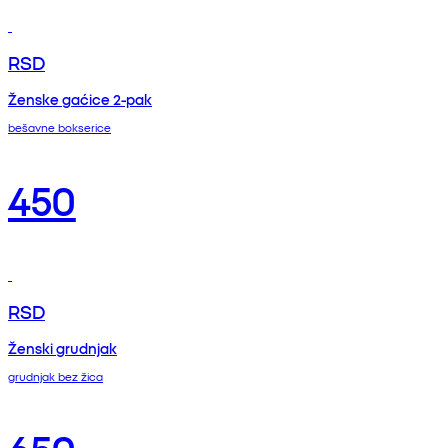
RSD
Ženske gaćice 2-pak
bešavne bokserice
450
RSD
Ženski grudnjak
grudnjak bez žica
650