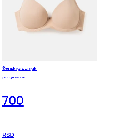
Ženski grudnjak
plunge model
700
RSD