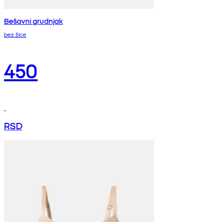
Bešavni grudnjak
bez žice
450
RSD