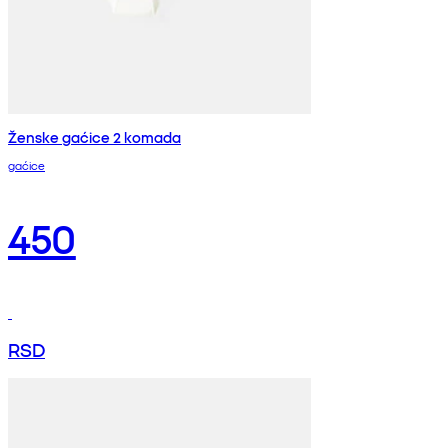
Ženske gaćice 2 komada
gaćice
450
RSD