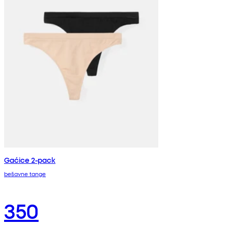
Gaćice 2-pack
bešavne tange
350