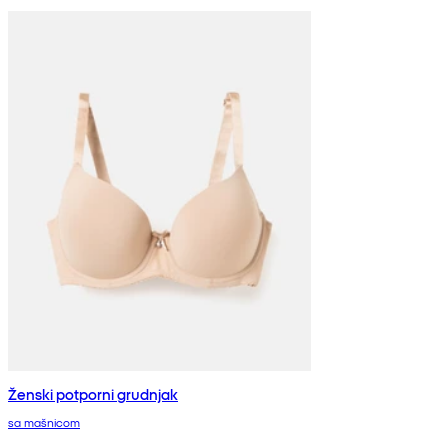
Ženski potporni grudnjak
sa mašnicom