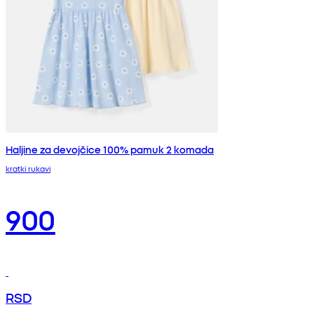
Haljine za devojčice 100% pamuk 2 komada
kratki rukavi
900
RSD