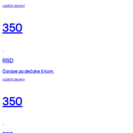
različiti dezeni
350
RSD
Čarape za dečake 5 kom.
različiti dezeni
350