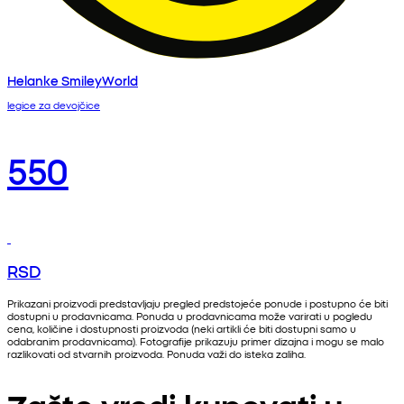
Helanke SmileyWorld
legice za devojčice
550
RSD
Prikazani proizvodi predstavljaju pregled predstojeće ponude i postupno će biti
dostupni u prodavnicama. Ponuda u prodavnicama može varirati u pogledu
cena, količine i dostupnosti proizvoda (neki artikli će biti dostupni samo u
odabranim prodavnicama). Fotografije prikazuju primer dizajna i mogu se malo
razlikovati od stvarnih proizvoda. Ponuda važi do isteka zaliha.