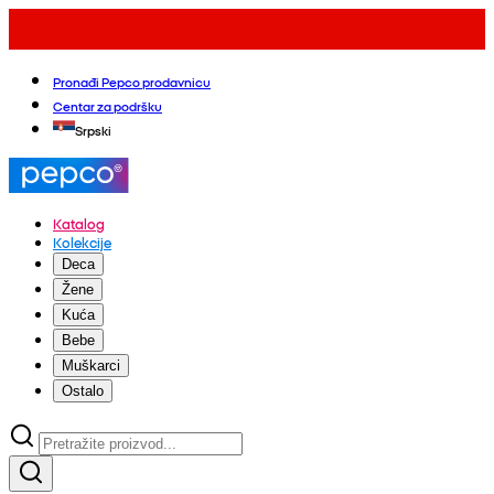
Pronađi Pepco prodavnicu
Centar za podršku
Srpski
Katalog
Kolekcije
Deca
Žene
Kuća
Bebe
Muškarci
Ostalo