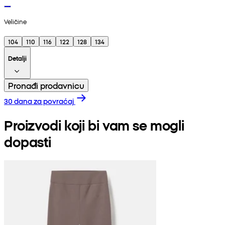
Veličine
104
110
116
122
128
134
Detalji
Pronađi prodavnicu
30 dana za povraćaj
Proizvodi koji bi vam se mogli
dopasti