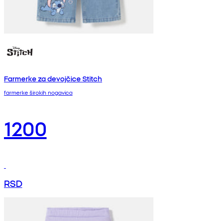
Farmerke za devojčice Stitch
farmerke širokih nogavica
1200
RSD