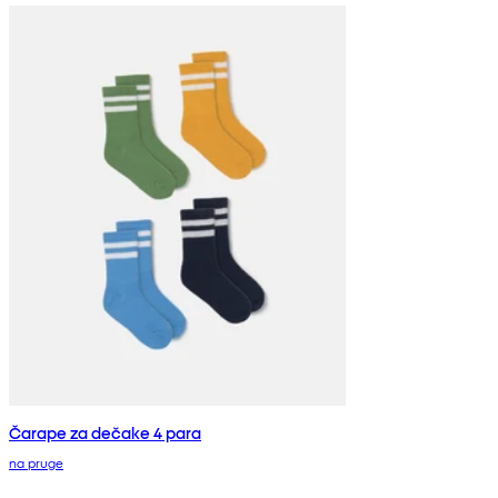
Čarape za dečake 4 para
na pruge