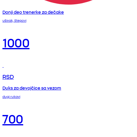
Donji deo trenerke za dečake
ušivak, štepovi
1000
RSD
Duks za devojčice sa vezom
dugi rukavi
700