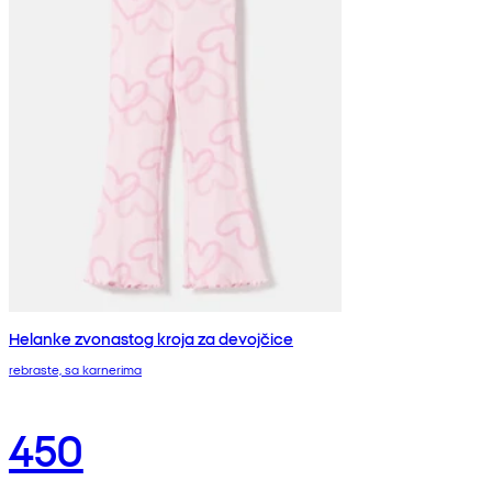
Helanke zvonastog kroja za devojčice
rebraste, sa karnerima
450