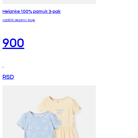
Helanke 100% pamuk 3-pak
različiti dezeni i boje
900
RSD