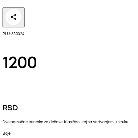
PLU: 630324
1200
RSD
Dve pamučne trenerke za dečake. Klasičan kroj sa vezivanjem u struku.
Boje