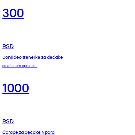
300
RSD
Donji deo trenerke za dečake
sa efektom ispranosti
1000
RSD
Čarape za dečake 4 para