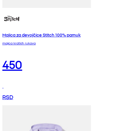
Majica za devojčice Stitch 100% pamuk
majica kratkih rukava
450
RSD