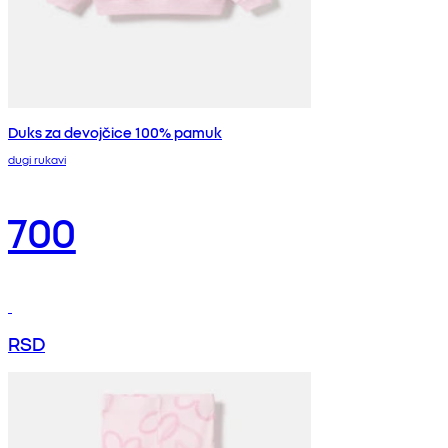
Duks za devojčice 100% pamuk
dugi rukavi
700
RSD