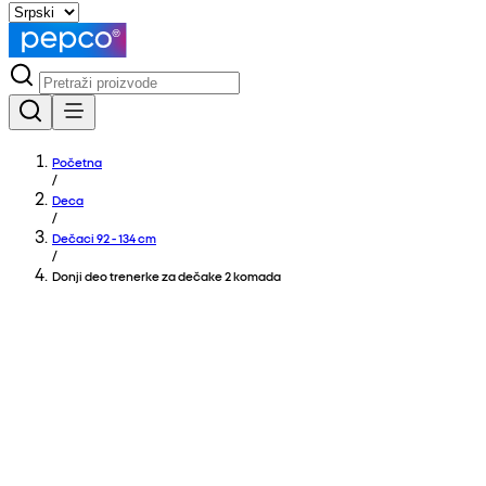
Početna
/
Deca
/
Dečaci 92 - 134 cm
/
Donji deo trenerke za dečake 2 komada