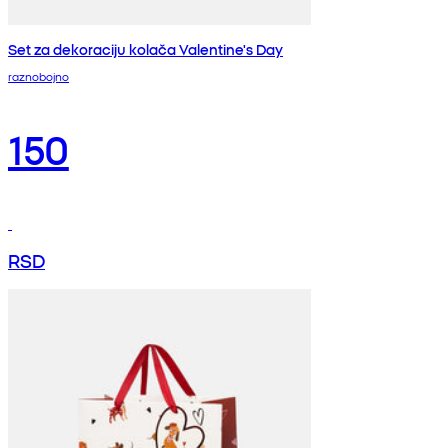
Set za dekoraciju kolača Valentine's Day
raznobojno
150
RSD