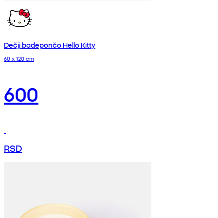
Dečji badepončo Hello Kitty
60 x 120 cm
600
RSD