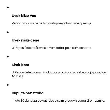
Uvek blizu Vas
Pepco prodavnice će biti dostupne gotovo u celoj zemlji.
Uvek niske cene
U Pepcu ćete naći sve što Vam treba, po niskim cenama.
Širok izbor
U Pepcu ćete pronaći širok izbor proizvoda za sebe, svoju porodicu i
za kuću.
Kupujte bez straha
Imate 30 dana za povrat robe u svim prodavnicama širom zemlje.