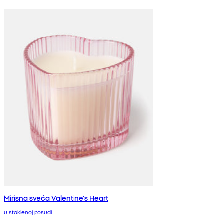
Mirisna sveća Valentine's Heart
u staklenoj posudi