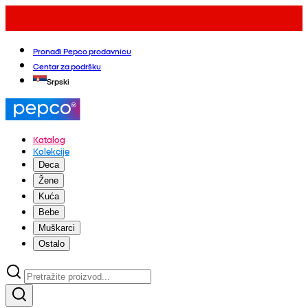
Pronađi Pepco prodavnicu
Centar za podršku
Srpski
Katalog
Kolekcije
Deca
Žene
Kuća
Bebe
Muškarci
Ostalo