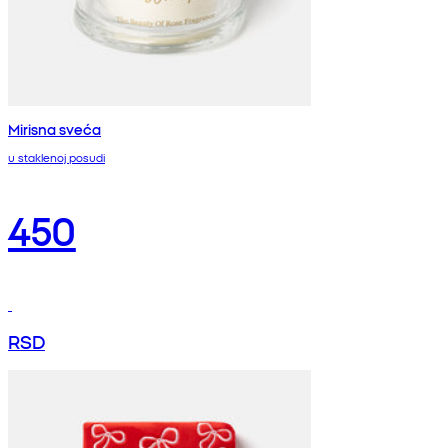
Mirisna sveća
u staklenoj posudi
450
RSD