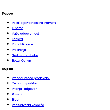
Pepco
Politika privatnosti na internetu
O nama
Naša odgovornost
Karijera
Kontaktiraj nas
Proširenje
Svet mama i beba
Better Cotton
Kupac
Pronađi Pepco prodavnicu
Centar za podršku
Pitanja i odgovori
Povrati
Blog
Podešavanja kolačića