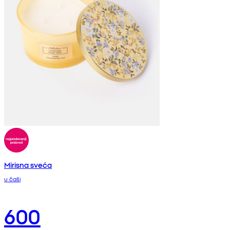
Mirisna sveća
u čaši
600