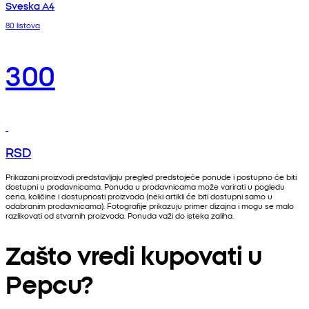
Sveska A4
80 listova
300
RSD
Prikazani proizvodi predstavljaju pregled predstojeće ponude i postupno će biti
dostupni u prodavnicama. Ponuda u prodavnicama može varirati u pogledu
cena, količine i dostupnosti proizvoda (neki artikli će biti dostupni samo u
odabranim prodavnicama). Fotografije prikazuju primer dizajna i mogu se malo
razlikovati od stvarnih proizvoda. Ponuda važi do isteka zaliha.
Zašto vredi kupovati u
Pepcu?