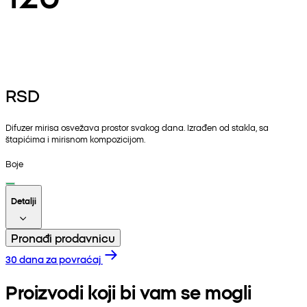
RSD
Difuzer mirisa osvežava prostor svakog dana. Izrađen od stakla, sa
štapićima i mirisnom kompozicijom.
Boje
Detalji
Pronađi prodavnicu
30 dana za povraćaj
Proizvodi koji bi vam se mogli