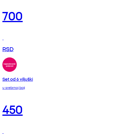
700
RSD
Set od 6 viljuški
u srebrnoj boji
450