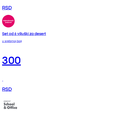
RSD
Set od 6 viljuški za desert
u srebrnoj boji
300
RSD