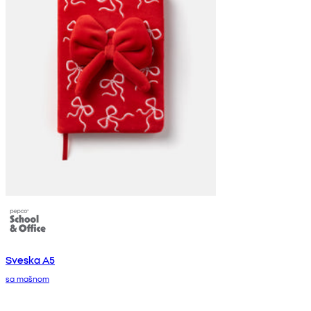
Sveska A5
sa mašnom