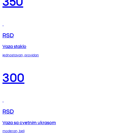
350
RSD
Vaza staklo
jednostavan, providan
300
RSD
Vaza sa cvetnim ukrasom
moderan, beli