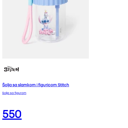
Šolja sa slamkom i figuricom Stitch
šolja sa figurom
550