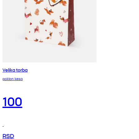
Velika torba
poklon kesa
100
RSD