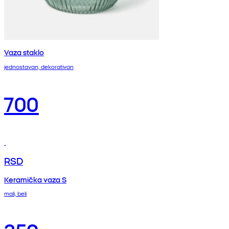
Vaza staklo
jednostavan, dekorativan
700
RSD
Keramička vaza S
mali, beli