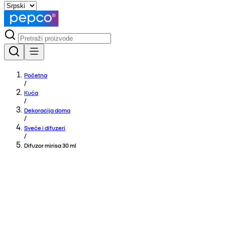
Početna
/
Kuća
/
Dekoracija doma
/
Sveće i difuzeri
/
Difuzor mirisa 30 ml