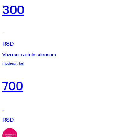
300
RSD
Vaza sa cvetnim ukrasom
moderan, beli
700
RSD