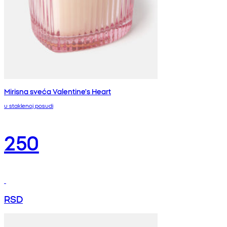
Mirisna sveća Valentine's Heart
u staklenoj posudi
250
RSD