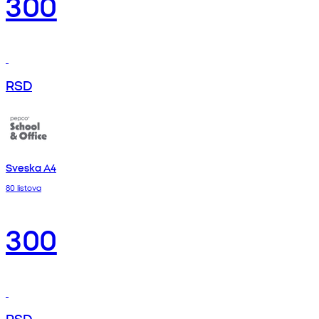
300
RSD
Sveska A4
80 listova
300
RSD