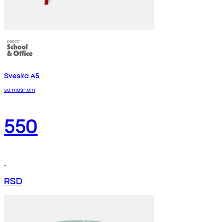
Sveska A5
sa mašnom
550
RSD