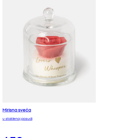
Mirisna sveća
u staklenoj posudi