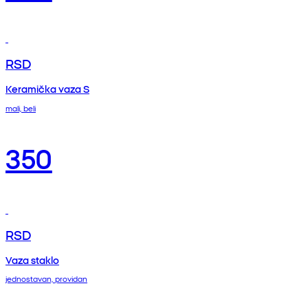
RSD
Keramička vaza S
mali, beli
350
RSD
Vaza staklo
jednostavan, providan