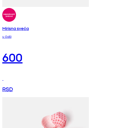
Mirisna sveća
u čaši
600
RSD