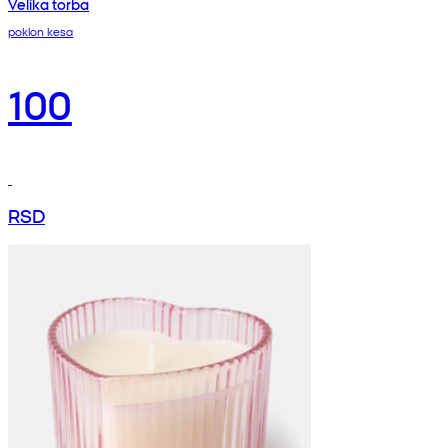
Velika torba
poklon kesa
100
RSD