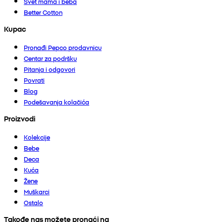
Svet mama i beba
Better Cotton
Kupac
Pronađi Pepco prodavnicu
Centar za podršku
Pitanja i odgovori
Povrati
Blog
Podešavanja kolačića
Proizvodi
Kolekcije
Bebe
Deca
Kuća
Žene
Muškarci
Ostalo
Takođe nas možete pronaći na