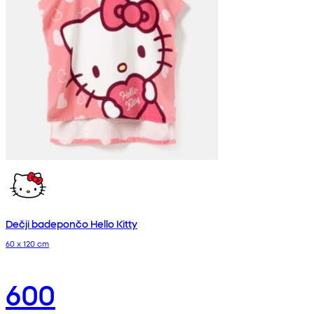
Dečji badepončo Hello Kitty
60 x 120 cm
600