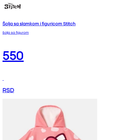
Šolja sa slamkom i figuricom Stitch
šolja sa figurom
550
RSD