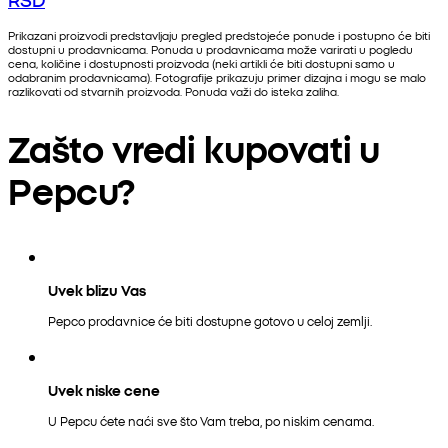
Prikazani proizvodi predstavljaju pregled predstojeće ponude i postupno će biti
dostupni u prodavnicama. Ponuda u prodavnicama može varirati u pogledu
cena, količine i dostupnosti proizvoda (neki artikli će biti dostupni samo u
odabranim prodavnicama). Fotografije prikazuju primer dizajna i mogu se malo
razlikovati od stvarnih proizvoda. Ponuda važi do isteka zaliha.
Zašto vredi kupovati u
Pepcu?
Uvek blizu Vas
Pepco prodavnice će biti dostupne gotovo u celoj zemlji.
Uvek niske cene
U Pepcu ćete naći sve što Vam treba, po niskim cenama.