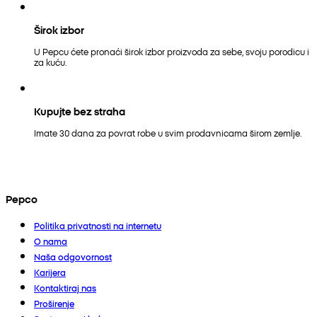
Širok izbor
U Pepcu ćete pronaći širok izbor proizvoda za sebe, svoju porodicu i
za kuću.
Kupujte bez straha
Imate 30 dana za povrat robe u svim prodavnicama širom zemlje.
Pepco
Politika privatnosti na internetu
O nama
Naša odgovornost
Karijera
Kontaktiraj nas
Proširenje