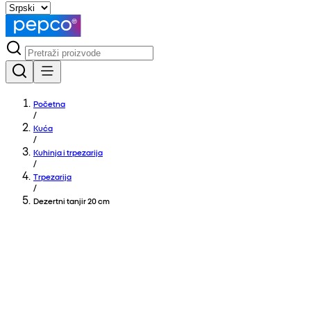
Početna
/
Kuća
/
Kuhinja i trpezarija
/
Trpezarija
/
Dezertni tanjir 20 cm