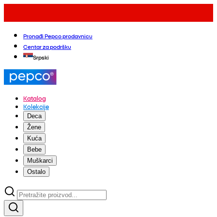
Pronađi Pepco prodavnicu
Centar za podršku
Srpski
Katalog
Kolekcije
Deca
Žene
Kuća
Bebe
Muškarci
Ostalo