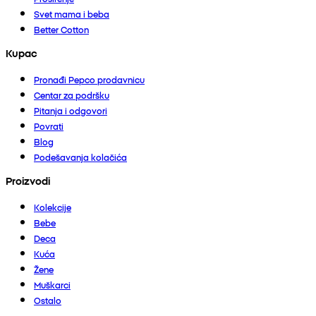
Svet mama i beba
Better Cotton
Kupac
Pronađi Pepco prodavnicu
Centar za podršku
Pitanja i odgovori
Povrati
Blog
Podešavanja kolačića
Proizvodi
Kolekcije
Bebe
Deca
Kuća
Žene
Muškarci
Ostalo