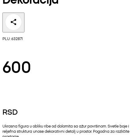
PLU: 632871
600
RSD
Ukrasna figura u obliku ribe od dolomita sa ažur površinom. Svetle boje i
reljefna struktura unose dekorativni detalj u prostor. Pogodna za različite
prostorije.