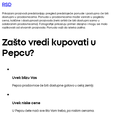
RSD
Prikazani proizvodi predstavljaju pregled predstojeće ponude i postupno će biti
dostupni u prodavnicama. Ponuda u prodavnicama može varirati u pogledu
cena, količine i dostupnosti proizvoda (neki artikli će biti dostupni samo u
odabranim prodavnicama). Fotografije prikazuju primer dizajna i mogu se malo
razlikovati od stvarnih proizvoda. Ponuda važi do isteka zaliha.
Zašto vredi kupovati u
Pepcu?
Uvek blizu Vas
Pepco prodavnice će biti dostupne gotovo u celoj zemlji.
Uvek niske cene
U Pepcu ćete naći sve što Vam treba, po niskim cenama.