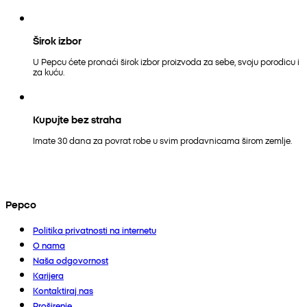
Širok izbor
U Pepcu ćete pronaći širok izbor proizvoda za sebe, svoju porodicu i
za kuću.
Kupujte bez straha
Imate 30 dana za povrat robe u svim prodavnicama širom zemlje.
Pepco
Politika privatnosti na internetu
O nama
Naša odgovornost
Karijera
Kontaktiraj nas
Proširenje