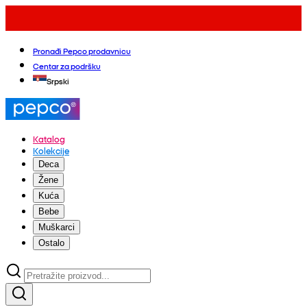
Pronađi Pepco prodavnicu
Centar za podršku
Srpski
Katalog
Kolekcije
Deca
Žene
Kuća
Bebe
Muškarci
Ostalo