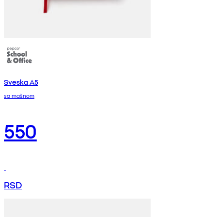
Sveska A5
sa mašnom
550
RSD