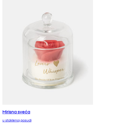
Mirisna sveća
u staklenoj posudi