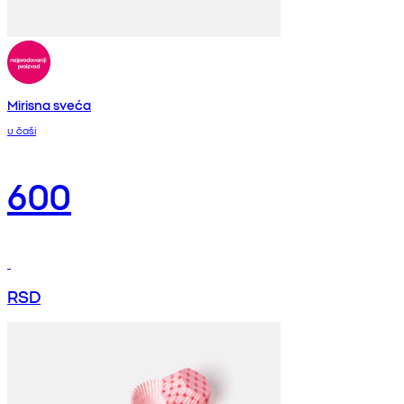
Mirisna sveća
u čaši
600
RSD