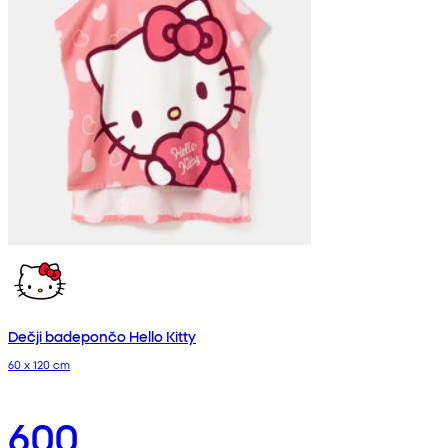
Dečji badepončo Hello Kitty
60 x 120 cm
600