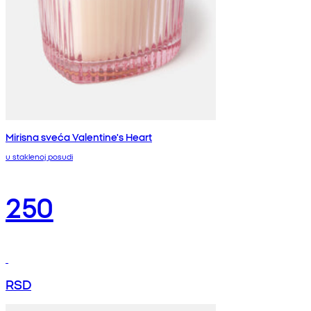
Mirisna sveća Valentine's Heart
u staklenoj posudi
250
RSD