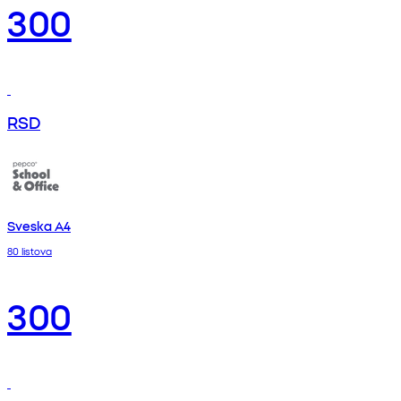
300
RSD
Sveska A4
80 listova
300