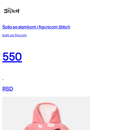
Šolja sa slamkom i figuricom Stitch
šolja sa figurom
550
RSD