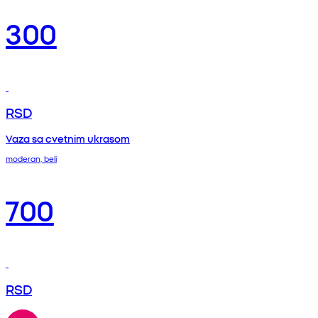
300
RSD
Vaza sa cvetnim ukrasom
moderan, beli
700
RSD