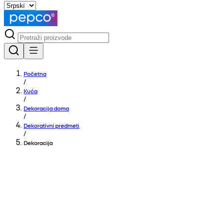
Početna
/
Kuća
/
Dekoracija doma
/
Dekorativni predmeti
/
Dekoracija