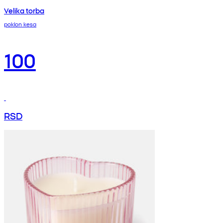
Velika torba
poklon kesa
100
RSD