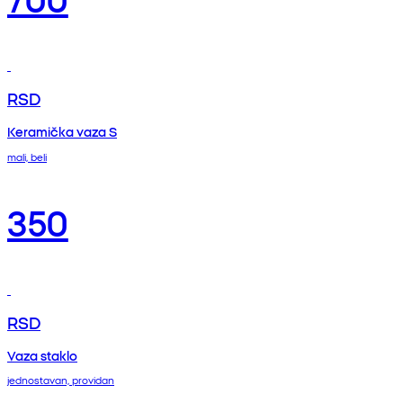
RSD
Keramička vaza S
mali, beli
350
RSD
Vaza staklo
jednostavan, providan