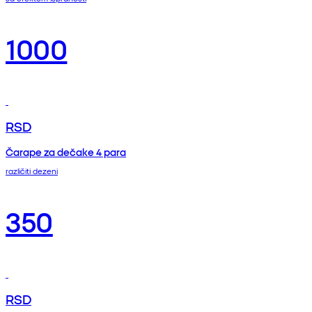
1000
RSD
Čarape za dečake 4 para
različiti dezeni
350
RSD