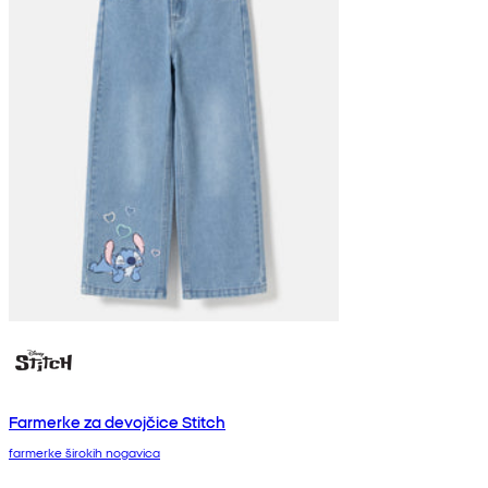
Farmerke za devojčice Stitch
farmerke širokih nogavica