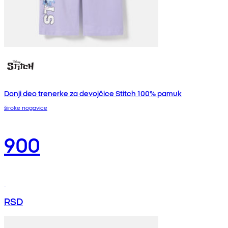
Donji deo trenerke za devojčice Stitch 100% pamuk
široke nogavice
900
RSD