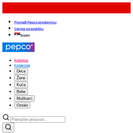
Pronađi Pepco prodavnicu
Centar za podršku
Srpski
Katalog
Kolekcije
Deca
Žene
Kuća
Bebe
Muškarci
Ostalo