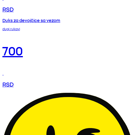
RSD
Duks za devojčice sa vezom
dugi rukavi
700
RSD