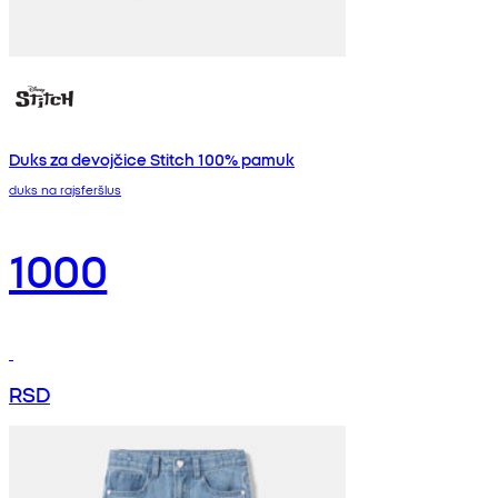
Duks za devojčice Stitch 100% pamuk
duks na rajsferšlus
1000
RSD