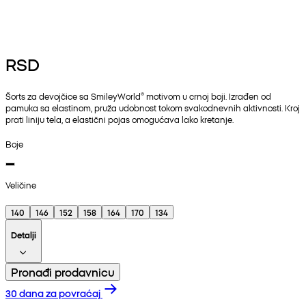
RSD
Šorts za devojčice sa SmileyWorld® motivom u crnoj boji. Izrađen od
pamuka sa elastinom, pruža udobnost tokom svakodnevnih aktivnosti. Kroj
prati liniju tela, a elastični pojas omogućava lako kretanje.
Boje
Veličine
140
146
152
158
164
170
134
Detalji
Pronađi prodavnicu
30 dana za povraćaj