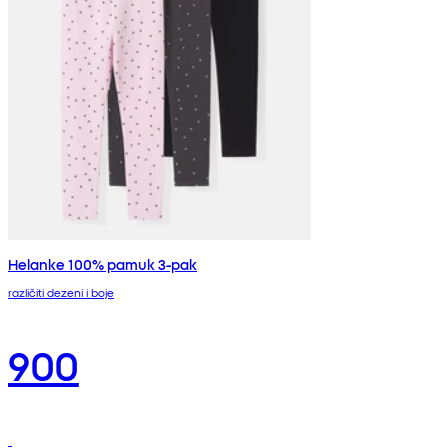
Helanke 100% pamuk 3-pak
različiti dezeni i boje
900