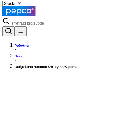
Početna
/
Deca
/
Dečje šorts helanke Smiley 100% pamuk