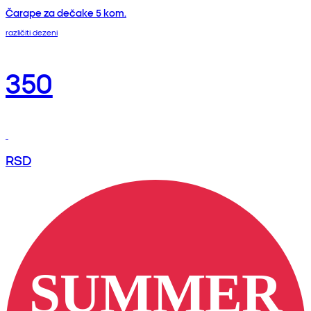
Čarape za dečake 5 kom.
različiti dezeni
350
RSD