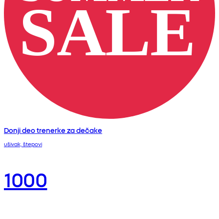
Donji deo trenerke za dečake
ušivak, štepovi
1000