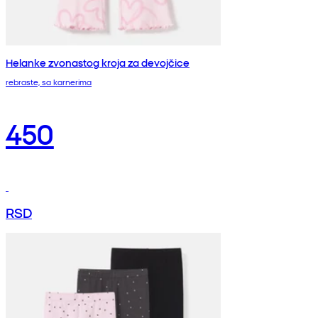
Helanke zvonastog kroja za devojčice
rebraste, sa karnerima
450
RSD