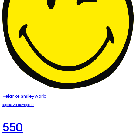
Helanke SmileyWorld
legice za devojčice
550