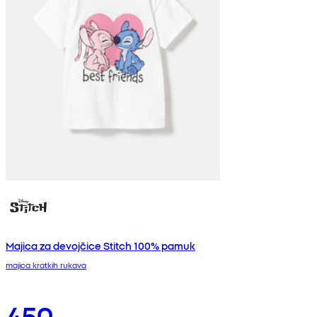
Majica za devojčice Stitch 100% pamuk
majica kratkih rukava
450