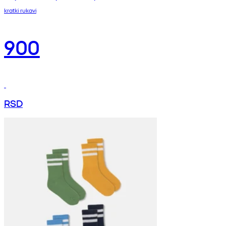
kratki rukavi
900
RSD