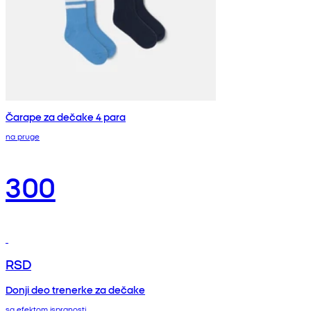
Čarape za dečake 4 para
na pruge
300
RSD
Donji deo trenerke za dečake
sa efektom ispranosti