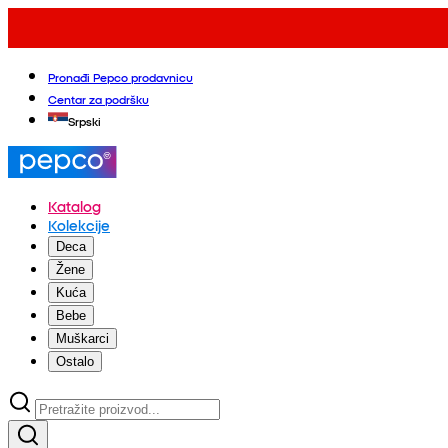
Pronađi Pepco prodavnicu
Centar za podršku
Srpski
Katalog
Kolekcije
Deca
Žene
Kuća
Bebe
Muškarci
Ostalo