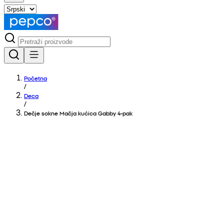
Početna
/
Deca
/
Dečje sokne Mačja kućica Gabby 4-pak