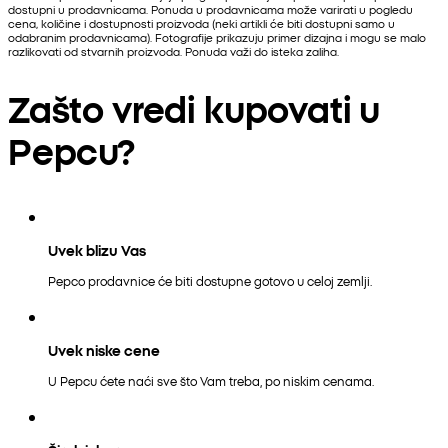
dostupni u prodavnicama. Ponuda u prodavnicama može varirati u pogledu
cena, količine i dostupnosti proizvoda (neki artikli će biti dostupni samo u
odabranim prodavnicama). Fotografije prikazuju primer dizajna i mogu se malo
razlikovati od stvarnih proizvoda. Ponuda važi do isteka zaliha.
Zašto vredi kupovati u
Pepcu?
Uvek blizu Vas
Pepco prodavnice će biti dostupne gotovo u celoj zemlji.
Uvek niske cene
U Pepcu ćete naći sve što Vam treba, po niskim cenama.