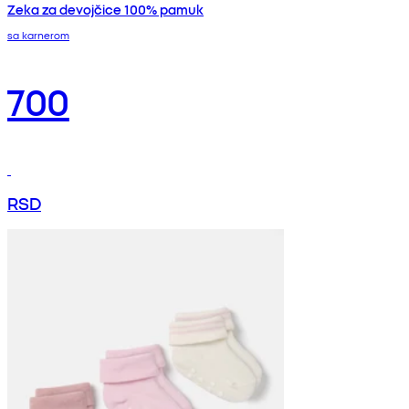
Zeka za devojčice 100% pamuk
sa karnerom
700
RSD