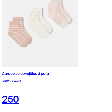
Čarape za devojčice 3 para
različiti dezeni
250