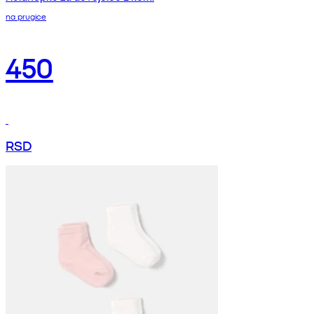
na prugice
450
RSD