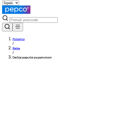
Početna
/
Bebe
/
Dečije papuče sa pamukom