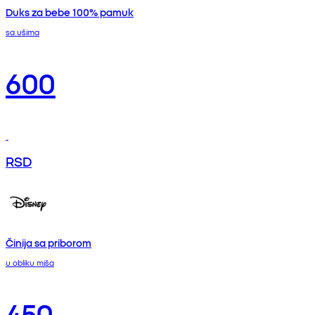
Duks za bebe 100% pamuk
sa ušima
600
RSD
Činija sa priborom
u obliku miša
450