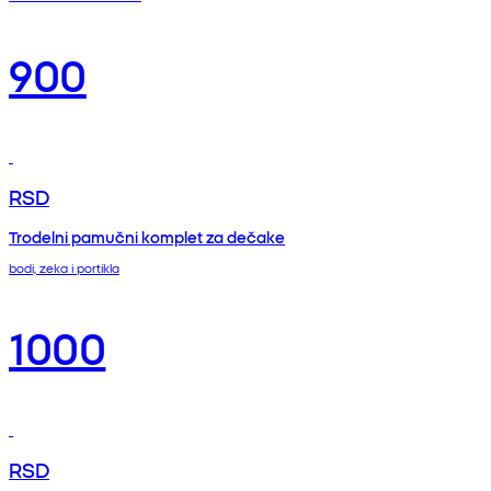
900
RSD
Trodelni pamučni komplet za dečake
bodi, zeka i portikla
1000
RSD