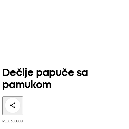
Dečije papuče sa
pamukom
PLU: 630838