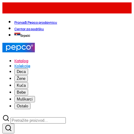
Pronađi Pepco prodavnicu
Centar za podršku
Srpski
Katalog
Kolekcije
Deca
Žene
Kuća
Bebe
Muškarci
Ostalo