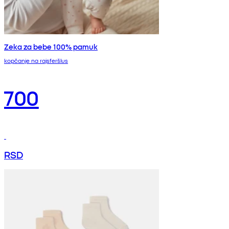
Zeka za bebe 100% pamuk
kopčanje na rajsferšlus
700
RSD