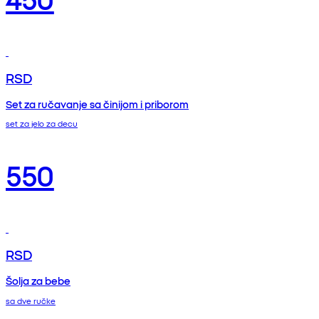
RSD
Set za ručavanje sa činijom i priborom
set za jelo za decu
550
RSD
Šolja za bebe
sa dve ručke