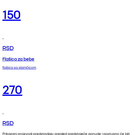
150
RSD
Flašica za bebe
flašica sa slamčicom
270
RSD
Prikazani proizvodi predstavljaju pregled predstojeće ponude i postupno će biti