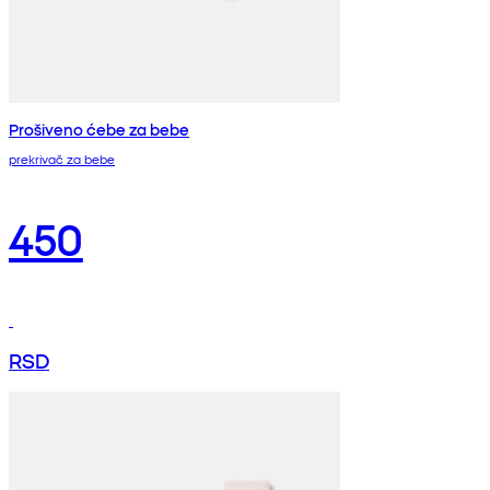
Prošiveno ćebe za bebe
prekrivač za bebe
450
RSD