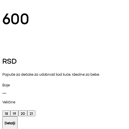
600
RSD
Papuče za dečake za udobnost kod kuće. Idealne za bebe.
Boje
Veličine
18
19
20
21
Detalji