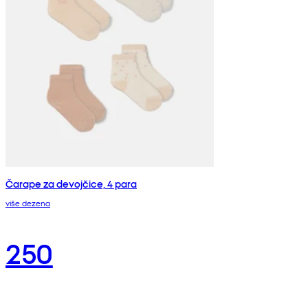
Čarape za devojčice, 4 para
više dezena
250