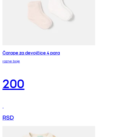
Čarape za devojčice 4 para
razne boje
200
RSD