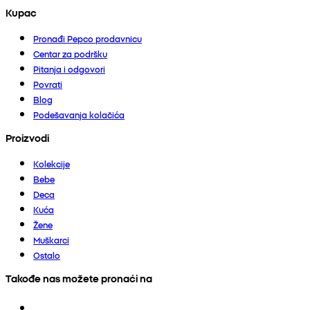
Kupac
Pronađi Pepco prodavnicu
Centar za podršku
Pitanja i odgovori
Povrati
Blog
Podešavanja kolačića
Proizvodi
Kolekcije
Bebe
Deca
Kuća
Žene
Muškarci
Ostalo
Takođe nas možete pronaći na