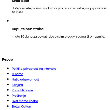
Širok izbor
U Pepcu ćete pronaći širok izbor proizvoda za sebe, svoju porodicu i
za kuću.
Kupujte bez straha
Imate 30 dana za povrat robe u svim prodavnicama širom zemlje.
Pepco
Politika privatnosti na internetu
O nama
Naša odgovornost
Karijera
Kontaktiraj nas
Proširenje
Svet mama i beba
Better Cotton