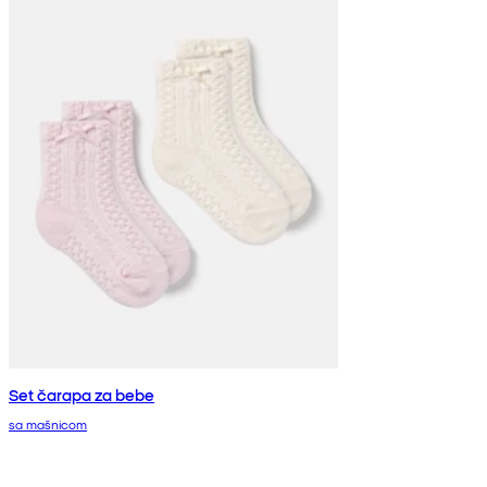
Set čarapa za bebe
sa mašnicom