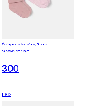
Čarape za devojčice, 3 para
sa podvrnutim rubom
300
RSD