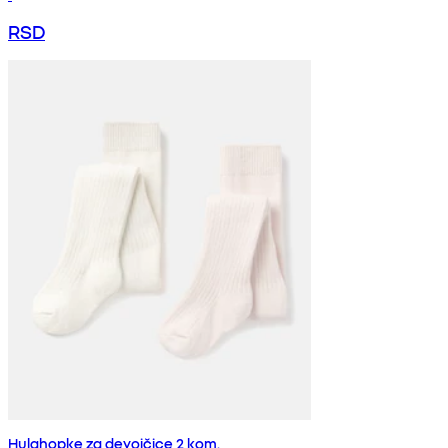
RSD
Hulahopke za devojčice 2 kom.