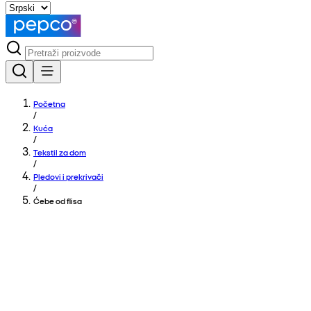
Početna
/
Kuća
/
Tekstil za dom
/
Pledovi i prekrivači
/
Ćebe od flisa