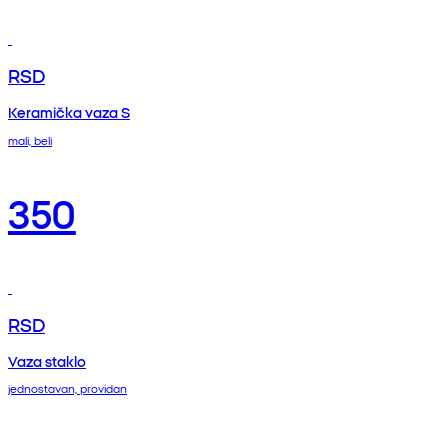
RSD
Keramička vaza S
mali, beli
350
RSD
Vaza staklo
jednostavan, providan