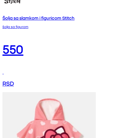
Šolja sa slamkom i figuricom Stitch
šolja sa figurom
550
RSD