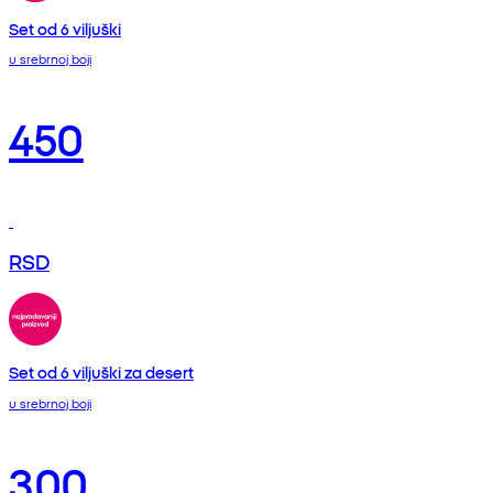
Set od 6 viljuški
u srebrnoj boji
450
RSD
Set od 6 viljuški za desert
u srebrnoj boji
300