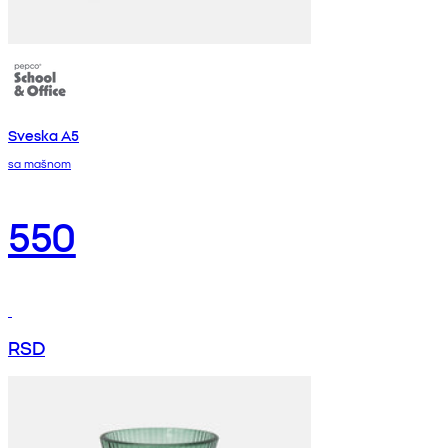
Sveska A5
sa mašnom
550
RSD