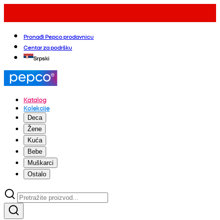
Pronađi Pepco prodavnicu
Centar za podršku
Srpski
Katalog
Kolekcije
Deca
Žene
Kuća
Bebe
Muškarci
Ostalo