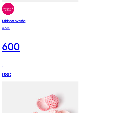
Mirisna sveća
u čaši
600
RSD