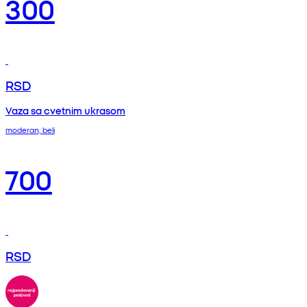
300
RSD
Vaza sa cvetnim ukrasom
moderan, beli
700
RSD