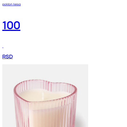
poklon kesa
100
RSD