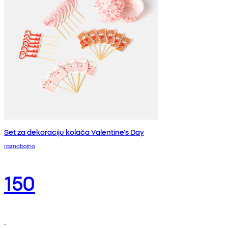
Set za dekoraciju kolača Valentine's Day
raznobojno
150