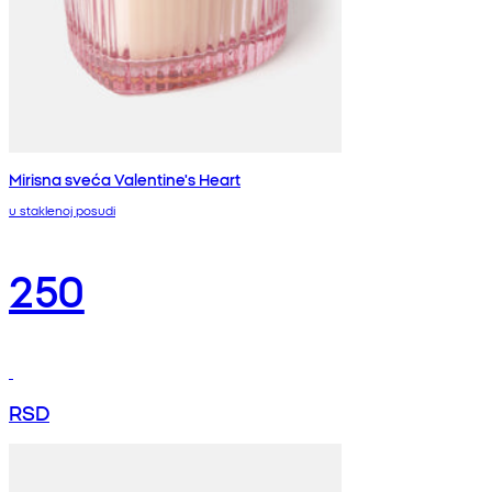
Mirisna sveća Valentine's Heart
u staklenoj posudi
250
RSD