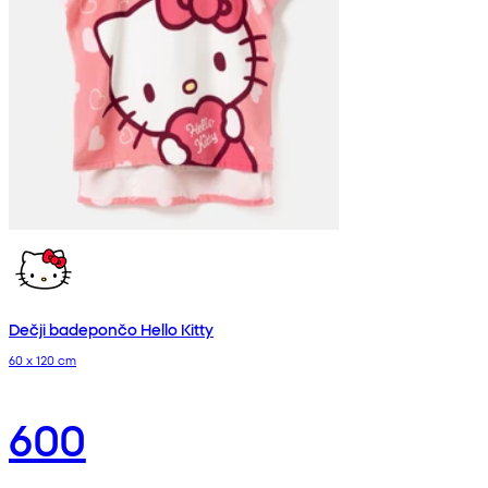
Dečji badepončo Hello Kitty
60 x 120 cm
600