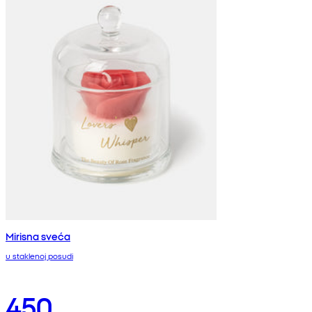
Mirisna sveća
u staklenoj posudi
450