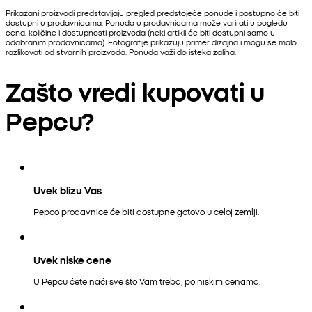
Prikazani proizvodi predstavljaju pregled predstojeće ponude i postupno će biti
dostupni u prodavnicama. Ponuda u prodavnicama može varirati u pogledu
cena, količine i dostupnosti proizvoda (neki artikli će biti dostupni samo u
odabranim prodavnicama). Fotografije prikazuju primer dizajna i mogu se malo
razlikovati od stvarnih proizvoda. Ponuda važi do isteka zaliha.
Zašto vredi kupovati u
Pepcu?
Uvek blizu Vas
Pepco prodavnice će biti dostupne gotovo u celoj zemlji.
Uvek niske cene
U Pepcu ćete naći sve što Vam treba, po niskim cenama.