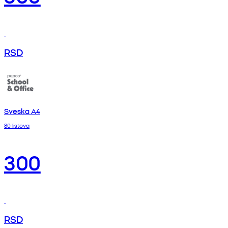
RSD
Sveska A4
80 listova
300
RSD