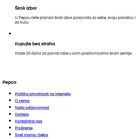
Širok izbor
U Pepcu ćete pronaći širok izbor proizvoda za sebe, svoju porodicu i
za kuću.
Kupujte bez straha
Imate 30 dana za povrat robe u svim prodavnicama širom zemlje.
Pepco
Politika privatnosti na internetu
O nama
Naša odgovornost
Karijera
Kontaktiraj nas
Proširenje
Svet mama i beba