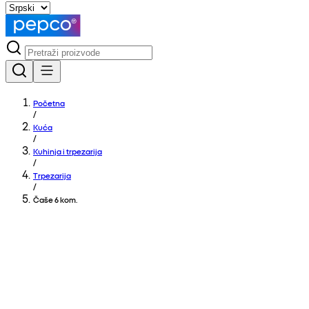
Početna
/
Kuća
/
Kuhinja i trpezarija
/
Trpezarija
/
Čaše 6 kom.