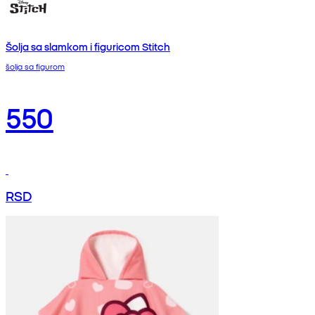
Šolja sa slamkom i figuricom Stitch
šolja sa figurom
550
RSD