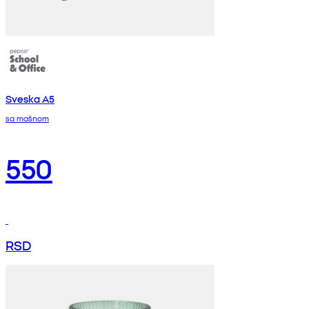
Sveska A5
sa mašnom
550
RSD