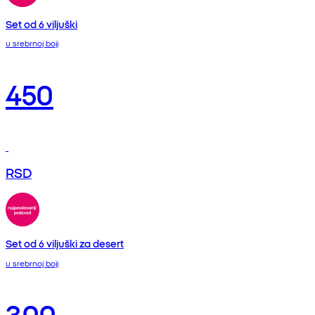
Set od 6 viljuški
u srebrnoj boji
450
RSD
Set od 6 viljuški za desert
u srebrnoj boji
300