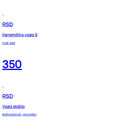
RSD
Keramička vaza S
mali, beli
350
RSD
Vaza staklo
jednostavan, providan