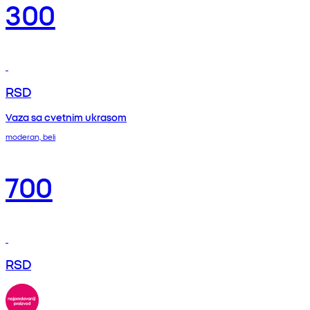
300
RSD
Vaza sa cvetnim ukrasom
moderan, beli
700
RSD