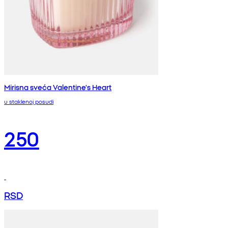
Mirisna sveća Valentine's Heart
u staklenoj posudi
250
RSD