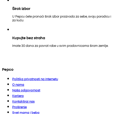
Širok izbor
U Pepcu ćete pronaći širok izbor proizvoda za sebe, svoju porodicu i
za kuću.
Kupujte bez straha
Imate 30 dana za povrat robe u svim prodavnicama širom zemlje.
Pepco
Politika privatnosti na internetu
O nama
Naša odgovornost
Karijera
Kontaktiraj nas
Proširenje
Svet mama i beba