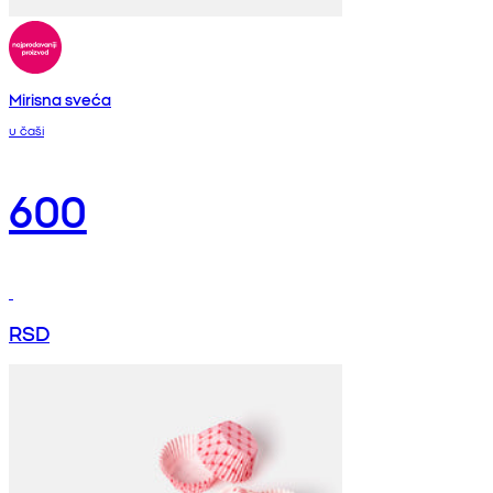
Mirisna sveća
u čaši
600
RSD