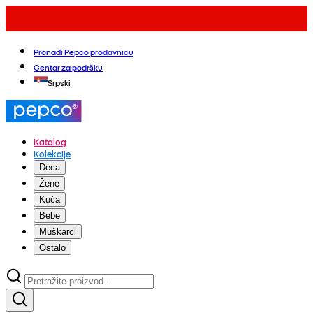
Pronađi Pepco prodavnicu
Centar za podršku
Srpski
Katalog
Kolekcije
Deca
Žene
Kuća
Bebe
Muškarci
Ostalo