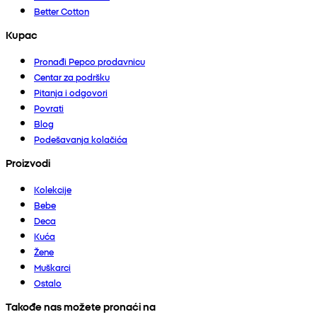
Better Cotton
Kupac
Pronađi Pepco prodavnicu
Centar za podršku
Pitanja i odgovori
Povrati
Blog
Podešavanja kolačića
Proizvodi
Kolekcije
Bebe
Deca
Kuća
Žene
Muškarci
Ostalo
Takođe nas možete pronaći na