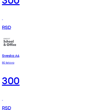
RSD
Sveska A4
80 listova
300
RSD