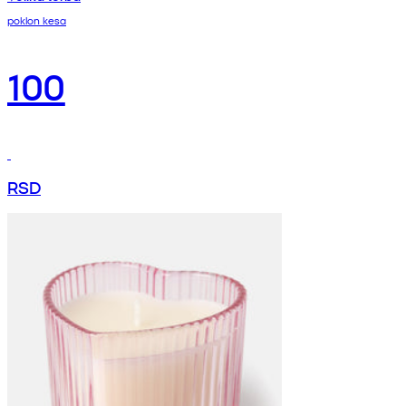
poklon kesa
100
RSD