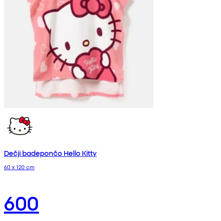
Dečji badepončo Hello Kitty
60 x 120 cm
600