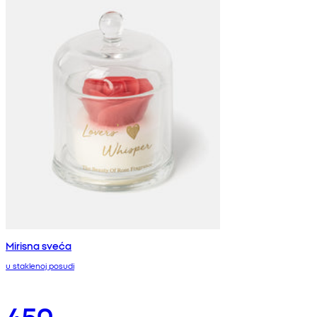
Mirisna sveća
u staklenoj posudi
450