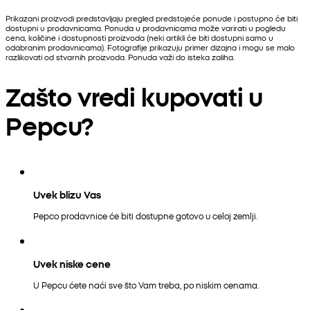
Prikazani proizvodi predstavljaju pregled predstojeće ponude i postupno će biti
dostupni u prodavnicama. Ponuda u prodavnicama može varirati u pogledu
cena, količine i dostupnosti proizvoda (neki artikli će biti dostupni samo u
odabranim prodavnicama). Fotografije prikazuju primer dizajna i mogu se malo
razlikovati od stvarnih proizvoda. Ponuda važi do isteka zaliha.
Zašto vredi kupovati u
Pepcu?
Uvek blizu Vas
Pepco prodavnice će biti dostupne gotovo u celoj zemlji.
Uvek niske cene
U Pepcu ćete naći sve što Vam treba, po niskim cenama.