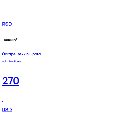
RSD
Čarape Bekkin 3 para
od mikrofibera
270
RSD