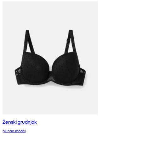
Ženski grudnjak
plunge model