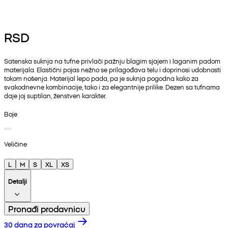
RSD
Satenska suknja na tufne privlači pažnju blagim sjajem i laganim padom
materijala. Elastični pojas nežno se prilagođava telu i doprinosi udobnosti
tokom nošenja. Materijal lepo pada, pa je suknja pogodna kako za
svakodnevne kombinacije, tako i za elegantnije prilike. Dezen sa tufnama
daje joj suptilan, ženstven karakter.
Boje
Veličine
L
M
S
XL
XS
Detalji
Pronađi prodavnicu
30 dana za povraćaj