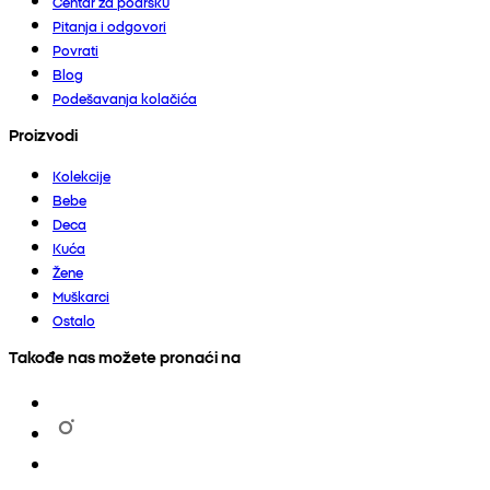
Centar za podršku
Pitanja i odgovori
Povrati
Blog
Podešavanja kolačića
Proizvodi
Kolekcije
Bebe
Deca
Kuća
Žene
Muškarci
Ostalo
Takođe nas možete pronaći na