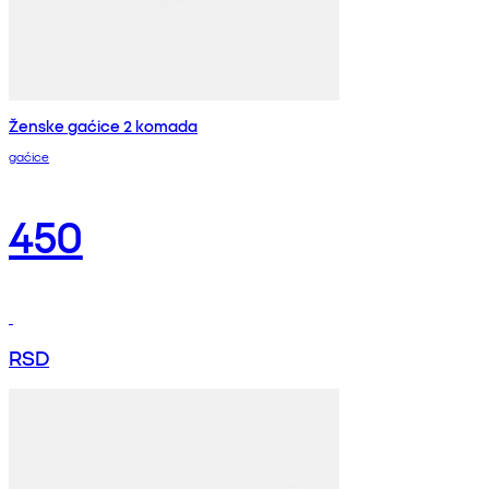
Ženske gaćice 2 komada
gaćice
450
RSD