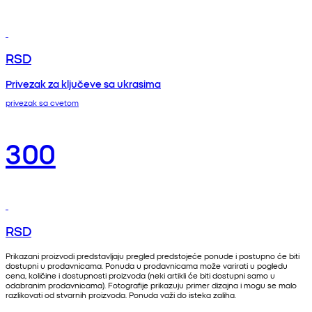
RSD
Privezak za ključeve sa ukrasima
privezak sa cvetom
300
RSD
Prikazani proizvodi predstavljaju pregled predstojeće ponude i postupno će biti
dostupni u prodavnicama. Ponuda u prodavnicama može varirati u pogledu
cena, količine i dostupnosti proizvoda (neki artikli će biti dostupni samo u
odabranim prodavnicama). Fotografije prikazuju primer dizajna i mogu se malo
razlikovati od stvarnih proizvoda. Ponuda važi do isteka zaliha.