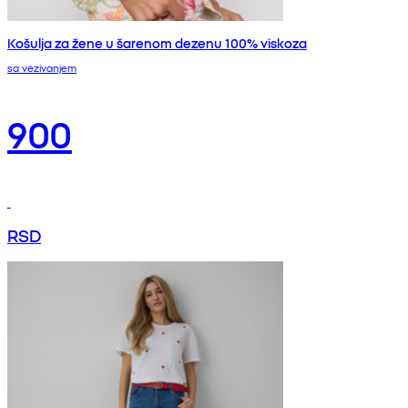
Košulja za žene u šarenom dezenu 100% viskoza
sa vezivanjem
900
RSD