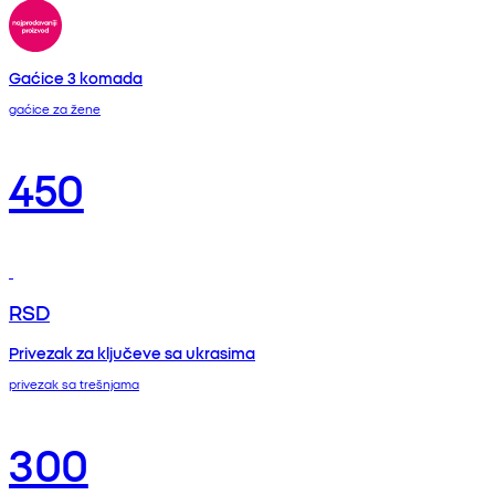
Gaćice 3 komada
gaćice za žene
450
RSD
Privezak za ključeve sa ukrasima
privezak sa trešnjama
300