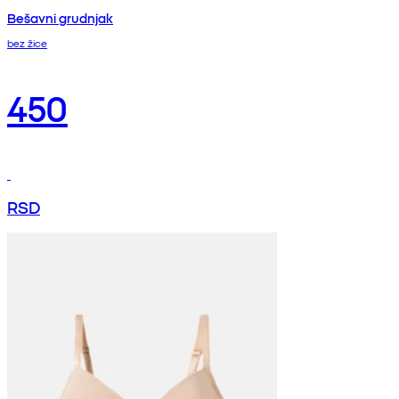
Bešavni grudnjak
bez žice
450
RSD