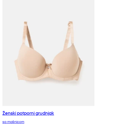
Ženski potporni grudnjak
sa mašnicom