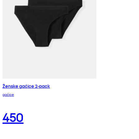
Ženske gaćice 2-pack
gaćice
450