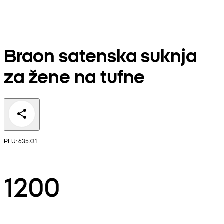
Braon satenska suknja
za žene na tufne
PLU: 635731
1200