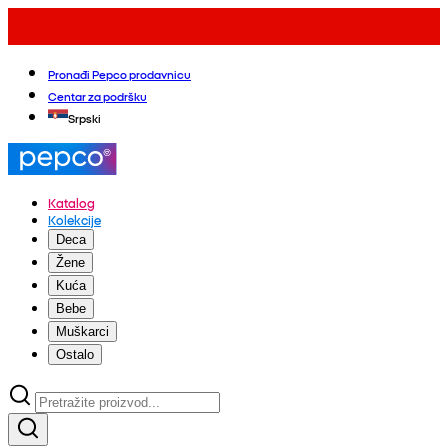
Pronađi Pepco prodavnicu
Centar za podršku
Srpski
Katalog
Kolekcije
Deca
Žene
Kuća
Bebe
Muškarci
Ostalo