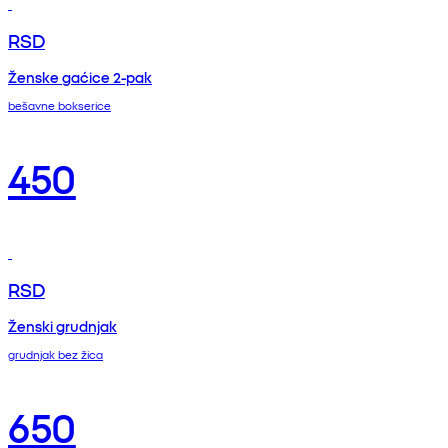
RSD
Ženske gaćice 2-pak
bešavne bokserice
450
RSD
Ženski grudnjak
grudnjak bez žica
650