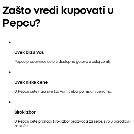
Zašto vredi kupovati u
Pepcu?
Uvek blizu Vas
Pepco prodavnice će biti dostupne gotovo u celoj zemlji.
Uvek niske cene
U Pepcu ćete naći sve što Vam treba, po niskim cenama.
Širok izbor
U Pepcu ćete pronaći širok izbor proizvoda za sebe, svoju porodicu i
za kuću.