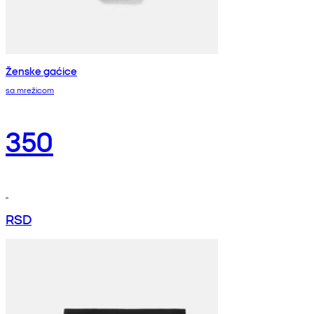
Ženske gaćice
sa mrežicom
350
RSD