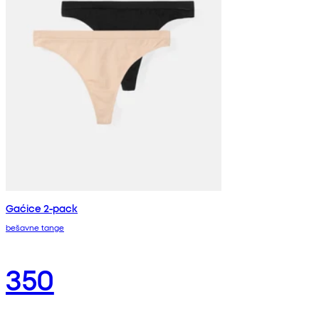
Gaćice 2-pack
bešavne tange
350