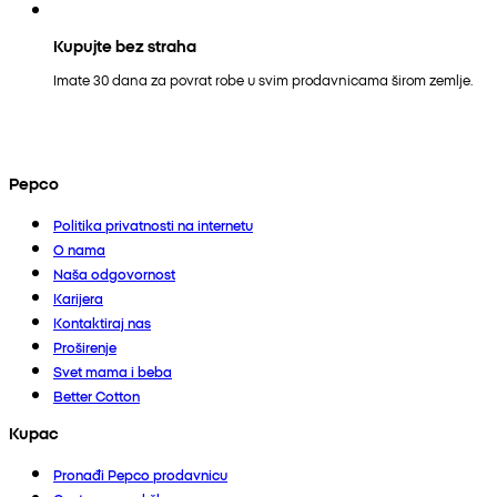
Kupujte bez straha
Imate 30 dana za povrat robe u svim prodavnicama širom zemlje.
Pepco
Politika privatnosti na internetu
O nama
Naša odgovornost
Karijera
Kontaktiraj nas
Proširenje
Svet mama i beba
Better Cotton
Kupac
Pronađi Pepco prodavnicu