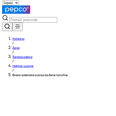
Početna
/
Žene
/
Ženska odeća
/
Haljine i suknje
/
Braon satenska suknja za žene na tufne