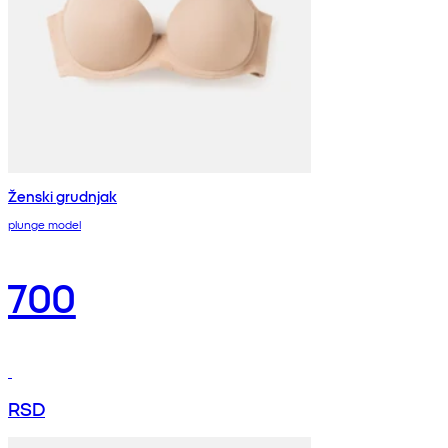
Ženski grudnjak
plunge model
700
RSD