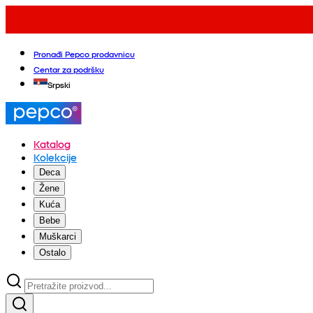
Pronađi Pepco prodavnicu
Centar za podršku
Srpski
Katalog
Kolekcije
Deca
Žene
Kuća
Bebe
Muškarci
Ostalo