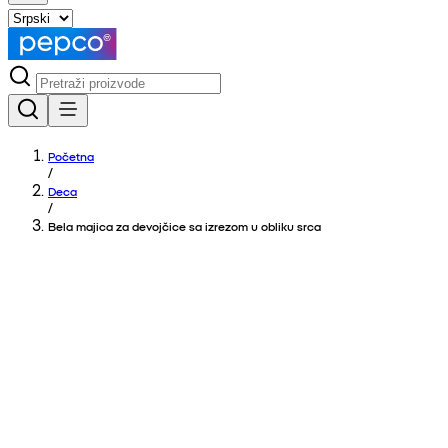
Početna
/
Deca
/
Bela majica za devojčice sa izrezom u obliku srca