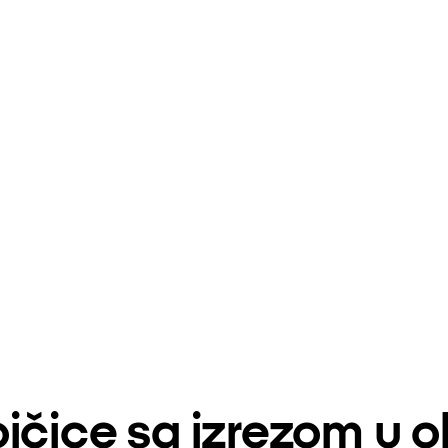
jčice sa izrezom u o