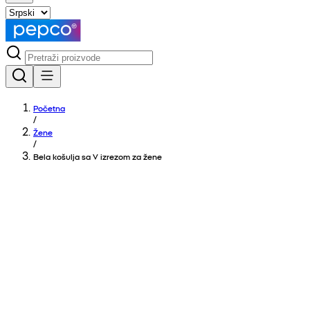
Početna
/
Žene
/
Bela košulja sa V izrezom za žene