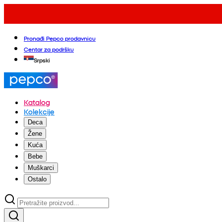
Pronađi Pepco prodavnicu
Centar za podršku
Srpski
Katalog
Kolekcije
Deca
Žene
Kuća
Bebe
Muškarci
Ostalo