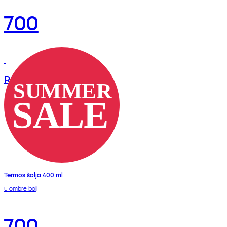
700
RSD
Termos šolja 400 ml
u ombre boji
700