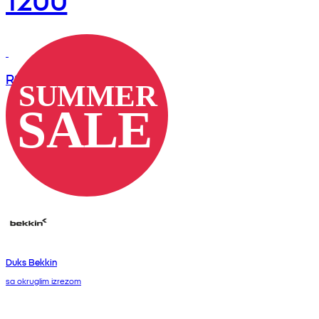
RSD
Duks Bekkin
sa okruglim izrezom