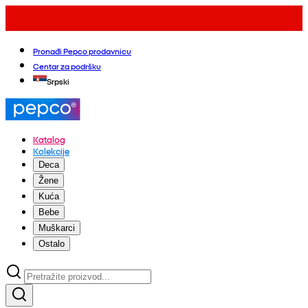
Pronađi Pepco prodavnicu
Centar za podršku
Srpski
Katalog
Kolekcije
Deca
Žene
Kuća
Bebe
Muškarci
Ostalo