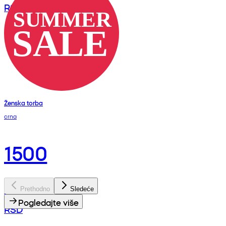
RSD
Ženska torba
crna
1500
Prethodno
Sledeće
Pogledajte više
RSD