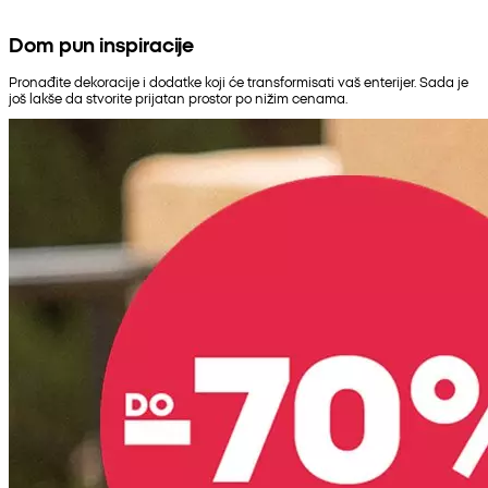
Dom pun inspiracije
Pronađite dekoracije i dodatke koji će transformisati vaš enterijer. Sada je
još lakše da stvorite prijatan prostor po nižim cenama.