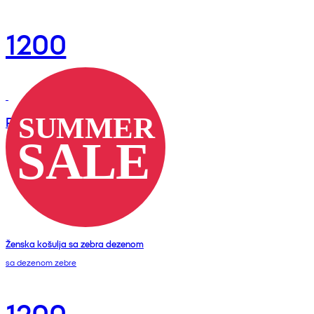
1200
RSD
Ženska košulja sa zebra dezenom
sa dezenom zebre
1200