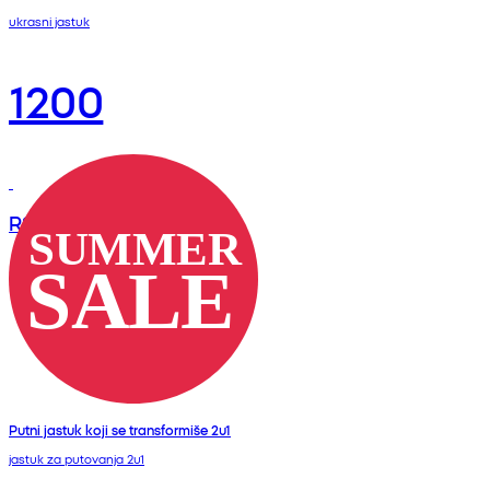
ukrasni jastuk
1200
RSD
Putni jastuk koji se transformiše 2u1
jastuk za putovanja 2u1