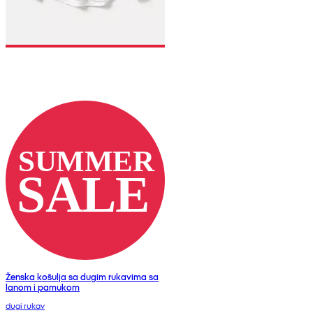
Ženska košulja sa dugim rukavima sa
lanom i pamukom
dugi rukav