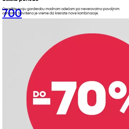
700
Osvežite svoju garderobu modnom odećom po neverovatno povoljnim
cenama. Savršeno je vreme da kreirate nove kombinacije.
RSD