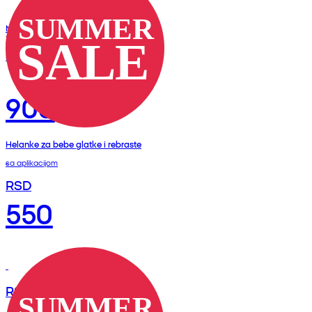
Majice kratkih rukava SmileyWorld
100% pamuk 2 komada
kratki rukavi
900
Helanke za bebe glatke i rebraste
sa aplikacijom
RSD
550
RSD