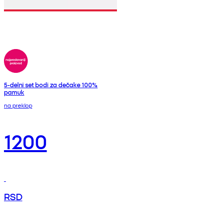
5-delni set bodi za dečake 100%
pamuk
na preklop
1200
RSD