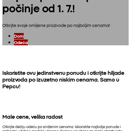
počinje od 1. 7.!
Otkrijte svoje omiljene proizvode po najboljim cenama!
Dom
Odeća
Iskoristite ovu jedinstvenu ponudu i otkrijte hiljade
proizvoda po izuzetno niskim cenama. Samo u
Pepcu!
Male cene, velika radost
Otkrijte dečiju odeću po sniženim cenama. Iskoristite najbolje ponude i
izaberite udobne modele i šarene dezene savršene za male istraživače.