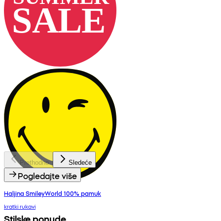
Prethodno
Sledeće
Pogledajte više
Haljina SmileyWorld 100% pamuk
kratki rukavi
Stilske ponude