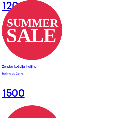
1200
RSD
Ženska košulja-haljina
haljina za žene
1500