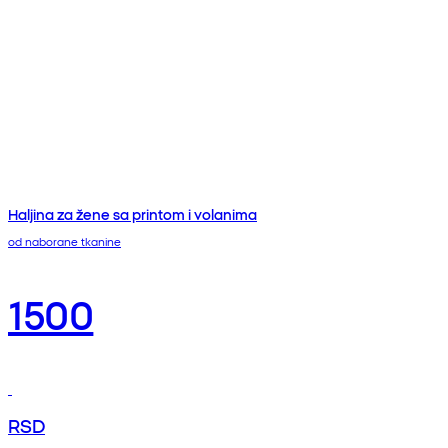
Haljina za žene sa printom i volanima
od naborane tkanine
1500
RSD