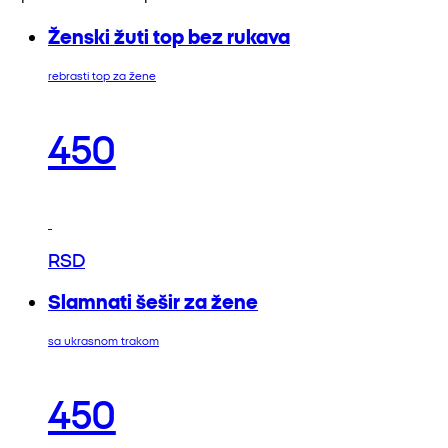
Ženski žuti top bez rukava
rebrasti top za žene
450
RSD
Slamnati šešir za žene
sa ukrasnom trakom
450