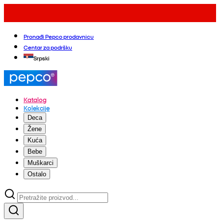
Pronađi Pepco prodavnicu
Centar za podršku
Srpski
Katalog
Kolekcije
Deca
Žene
Kuća
Bebe
Muškarci
Ostalo