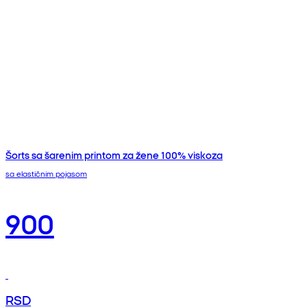
Šorts sa šarenim printom za žene 100% viskoza
sa elastičnim pojasom
900
RSD