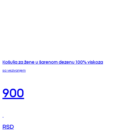
Košulja za žene u šarenom dezenu 100% viskoza
sa vezivanjem
900
RSD