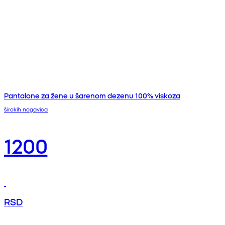
Pantalone za žene u šarenom dezenu 100% viskoza
širokih nogavica
1200
RSD