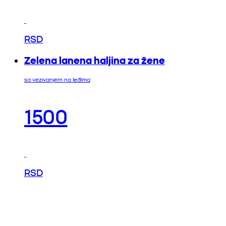
RSD
Zelena lanena haljina za žene
sa vezivanjem na leđima
1500
RSD