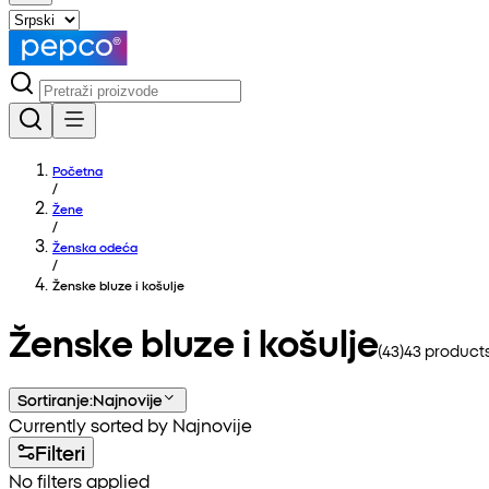
Početna
/
Žene
/
Ženska odeća
/
Ženske bluze i košulje
Ženske bluze i košulje
(
43
)
43
products
Sortiranje
:
Najnovije
Currently sorted by Najnovije
Filteri
No filters applied