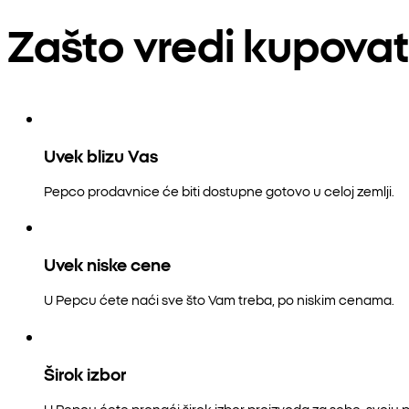
Zašto vredi kupovat
Uvek blizu Vas
Pepco prodavnice će biti dostupne gotovo u celoj zemlji.
Uvek niske cene
U Pepcu ćete naći sve što Vam treba, po niskim cenama.
Širok izbor
U Pepcu ćete pronaći širok izbor proizvoda za sebe, svoju p