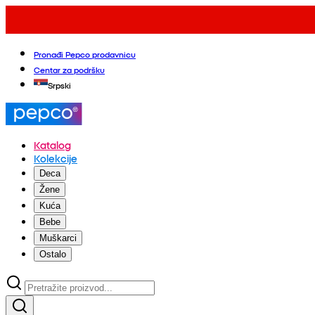
Pronađi Pepco prodavnicu
Centar za podršku
Srpski
Katalog
Kolekcije
Deca
Žene
Kuća
Bebe
Muškarci
Ostalo