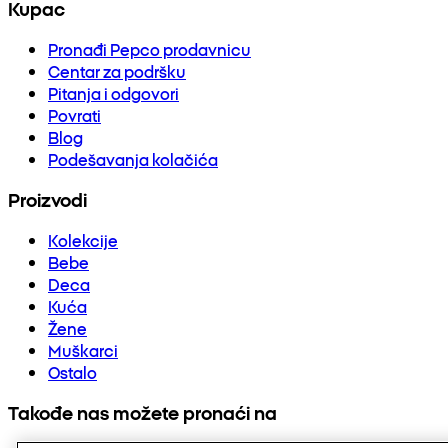
Kupac
Pronađi Pepco prodavnicu
Centar za podršku
Pitanja i odgovori
Povrati
Blog
Podešavanja kolačića
Proizvodi
Kolekcije
Bebe
Deca
Kuća
Žene
Muškarci
Ostalo
Takođe nas možete pronaći na