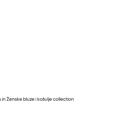
 in
Ženske bluze i košulje
collection