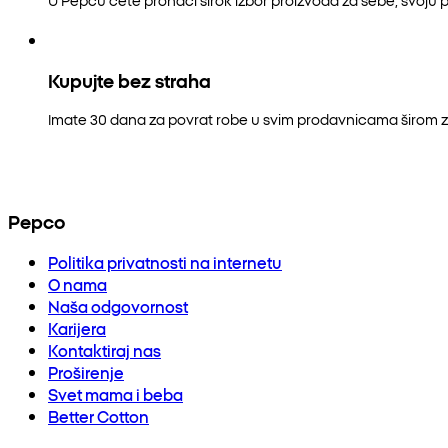
Kupujte bez straha
Imate 30 dana za povrat robe u svim prodavnicama širom z
Pepco
Politika privatnosti na internetu
O nama
Naša odgovornost
Karijera
Kontaktiraj nas
Proširenje
Svet mama i beba
Better Cotton