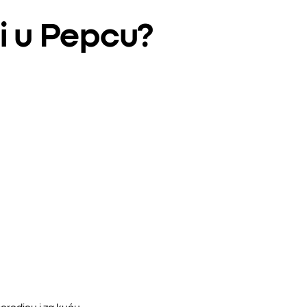
i u Pepcu?
orodicu i za kuću.