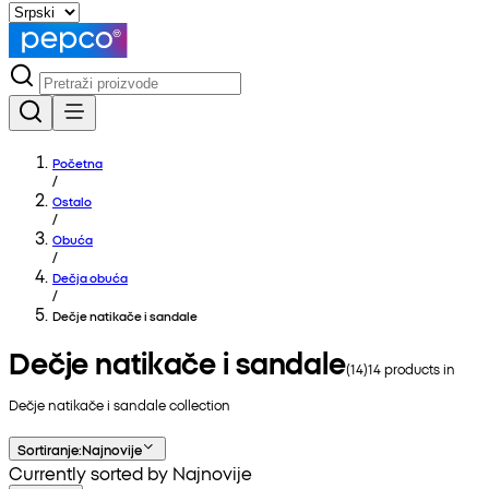
Početna
/
Ostalo
/
Obuća
/
Dečja obuća
/
Dečje natikače i sandale
Dečje natikače i sandale
(
14
)
14
products in
Dečje natikače i sandale
collection
Sortiranje
:
Najnovije
Currently sorted by Najnovije