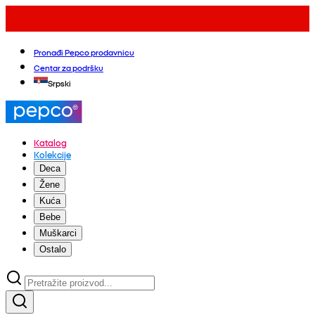
Pronađi Pepco prodavnicu
Centar za podršku
Srpski
Katalog
Kolekcije
Deca
Žene
Kuća
Bebe
Muškarci
Ostalo