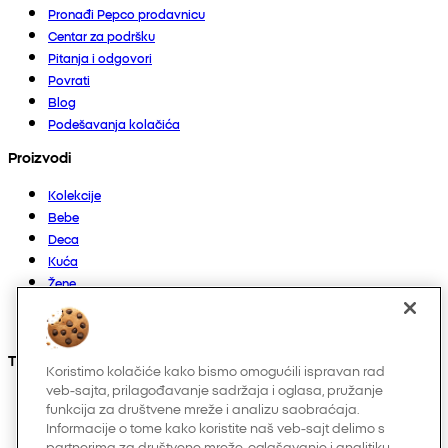
Pronađi Pepco prodavnicu
Centar za podršku
Pitanja i odgovori
Povrati
Blog
Podešavanja kolačića
Proizvodi
Kolekcije
Bebe
Deca
Kuća
Žene
Muškarci
Ostalo
Takođe nas možete pronaći na
Koristimo kolačiće kako bismo omogućili ispravan rad
veb-sajta, prilagođavanje sadržaja i oglasa, pružanje
funkcija za društvene mreže i analizu saobraćaja.
Informacije o tome kako koristite naš veb-sajt delimo s
partnerima za društvene mreže, oglašavanje i analitiku.