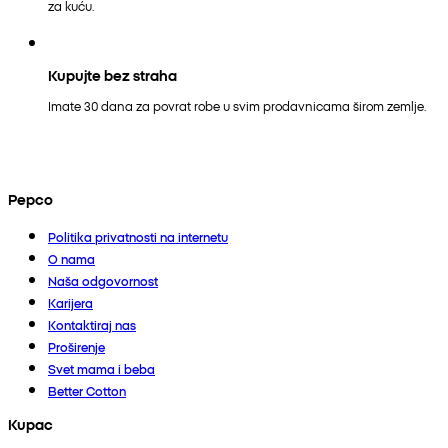
za kuću.
Kupujte bez straha
Imate 30 dana za povrat robe u svim prodavnicama širom zemlje.
Pepco
Politika privatnosti na internetu
O nama
Naša odgovornost
Karijera
Kontaktiraj nas
Proširenje
Svet mama i beba
Better Cotton
Kupac