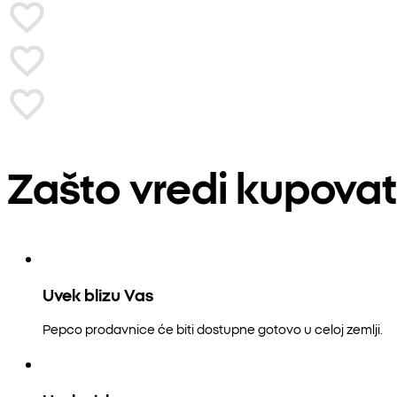
Zašto vredi kupovat
Uvek blizu Vas
Pepco prodavnice će biti dostupne gotovo u celoj zemlji.