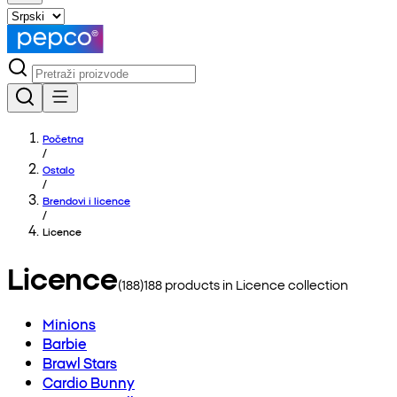
Početna
/
Ostalo
/
Brendovi i licence
/
Licence
Licence
(
188
)
188
products in
Licence
collection
Minions
Barbie
Brawl Stars
Cardio Bunny