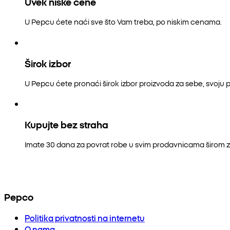
Uvek niske cene
U Pepcu ćete naći sve što Vam treba, po niskim cenama.
Širok izbor
U Pepcu ćete pronaći širok izbor proizvoda za sebe, svoju p
Kupujte bez straha
Imate 30 dana za povrat robe u svim prodavnicama širom z
Pepco
Politika privatnosti na internetu
O nama