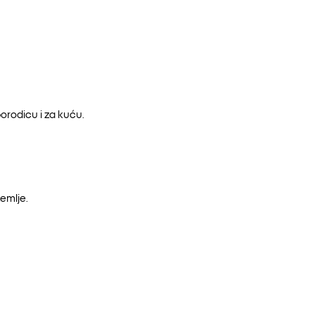
orodicu i za kuću.
emlje.