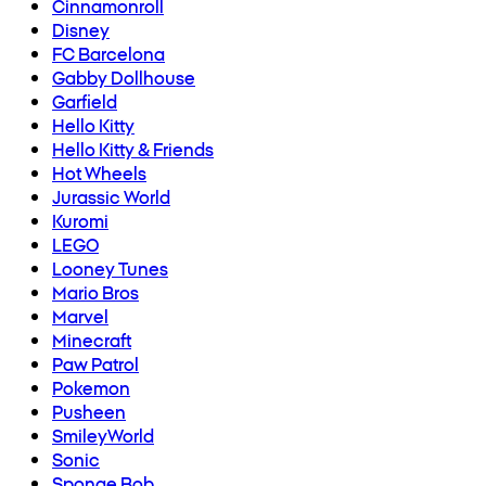
Cinnamonroll
Disney
FC Barcelona
Gabby Dollhouse
Garfield
Hello Kitty
Hello Kitty & Friends
Hot Wheels
Jurassic World
Kuromi
LEGO
Looney Tunes
Mario Bros
Marvel
Minecraft
Paw Patrol
Pokemon
Pusheen
SmileyWorld
Sonic
Sponge Bob