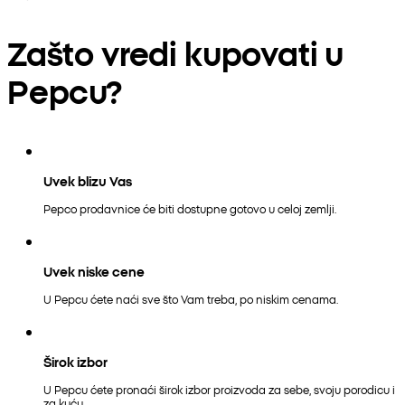
Zašto vredi kupovati u
Pepcu?
Uvek blizu Vas
Pepco prodavnice će biti dostupne gotovo u celoj zemlji.
Uvek niske cene
U Pepcu ćete naći sve što Vam treba, po niskim cenama.
Širok izbor
U Pepcu ćete pronaći širok izbor proizvoda za sebe, svoju porodicu i
za kuću.