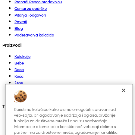
Pronađi Pepco prodavnicu
Centar za podršku
Pitanja i odgovori
Povrati
Blog
Podešavanja kolačića
Proizvodi
Kolekcije
Bebe
Deca
Kuća
Žene
Muškarci
Ostalo
Takođe nas možete pronaći na
Koristimo kolačiće kako bismo omogućili ispravan rad
veb-sajta, prilagođavanje sadržaja i oglasa, pružanje
funkcija za društvene mreže i analizu saobraćaja.
Informacije o tome kako koristite naš veb-sajt delimo s
partnerima za društvene mreže, oglašavanje i analitiku.