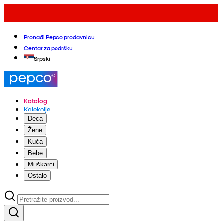
Pronađi Pepco prodavnicu
Centar za podršku
Srpski
Katalog
Kolekcije
Deca
Žene
Kuća
Bebe
Muškarci
Ostalo