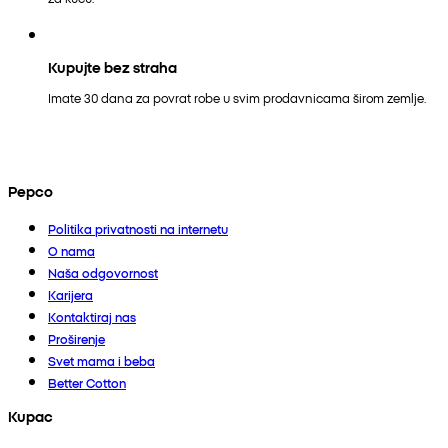
Kupujte bez straha
Imate 30 dana za povrat robe u svim prodavnicama širom zemlje.
Pepco
Politika privatnosti na internetu
O nama
Naša odgovornost
Karijera
Kontaktiraj nas
Proširenje
Svet mama i beba
Better Cotton
Kupac