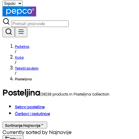
Početna
/
Kuća
/
Tekstil za dom
/
Posteljina
Posteljina
(
38
)
38
products in
Posteljina
collection
Setovi posteljine
Čaršavi i jastučnice
Sortiranje
:
Najnovije
Currently sorted by Najnovije