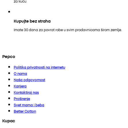
za kuću.
Kupujte bez straha
Imate 30 dana za povrat robe u svim prodavnicama širom zemlje.
Pepco
Politika privatnosti na internetu
O nama
Naša odgovornost
Karijera
Kontaktiraj nas
Proširenje
Svet mama i beba
Better Cotton
Kupac