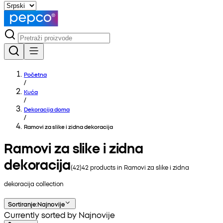
Početna
/
Kuća
/
Dekoracija doma
/
Ramovi za slike i zidna dekoracija
Ramovi za slike i zidna
dekoracija
(
42
)
42
products in
Ramovi za slike i zidna
dekoracija
collection
Sortiranje
:
Najnovije
Currently sorted by Najnovije