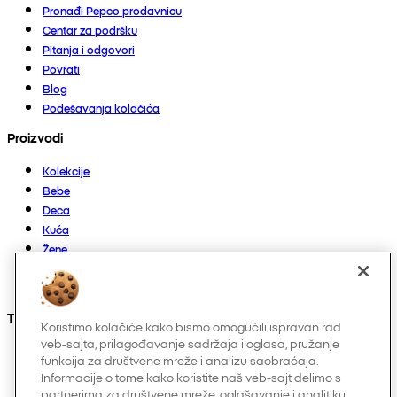
Pronađi Pepco prodavnicu
Centar za podršku
Pitanja i odgovori
Povrati
Blog
Podešavanja kolačića
Proizvodi
Kolekcije
Bebe
Deca
Kuća
Žene
Muškarci
Ostalo
Takođe nas možete pronaći na
Koristimo kolačiće kako bismo omogućili ispravan rad
veb-sajta, prilagođavanje sadržaja i oglasa, pružanje
funkcija za društvene mreže i analizu saobraćaja.
Informacije o tome kako koristite naš veb-sajt delimo s
partnerima za društvene mreže, oglašavanje i analitiku.