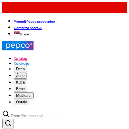
Pronađi Pepco prodavnicu
Centar za podršku
Srpski
Katalog
Kolekcije
Deca
Žene
Kuća
Bebe
Muškarci
Ostalo